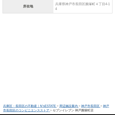
兵庫県神戸市長田区腕塚町４丁目4-1
所在地
4
兵庫区・長田区の不動産｜N’sESTATE
>
周辺施設案内
>
神戸市長田区
>
神戸
市長田区のコンビニエンスストア
>
セブンイレブン 神戸腕塚町店