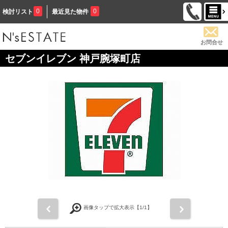
0
0
検討リスト
最近見た物件
お問合せ
セブンイレブン 神戸腕塚町店
前
次
画像タップで拡大表示【
1
/1】