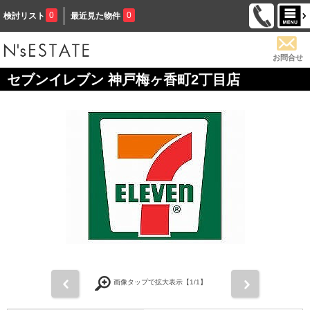
0
0
検討リスト
最近見た物件
お問合せ
セブンイレブン 神戸梅ヶ香町2丁目店
前
次
画像タップで拡大表示【
1
/1】