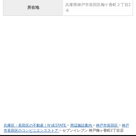
兵庫県神戸市長田区梅ケ香町２丁目2
所在地
-6
兵庫区・長田区の不動産｜N’sESTATE
>
周辺施設案内
>
神戸市長田区
>
神戸
市長田区のコンビニエンスストア
>
セブンイレブン 神戸梅ヶ香町2丁目店