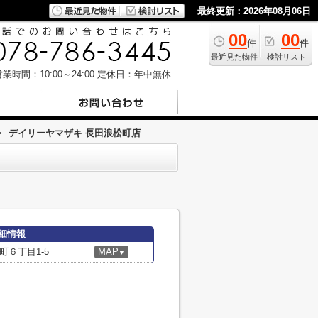
最終更新：2026年08月06日
00
00
件
件
最近見た物件
検討リスト
業時間：10:00～24:00
定休日：年中無休
>
デイリーヤマザキ 長田浪松町店
細情報
６丁目1-5
MAP
▼