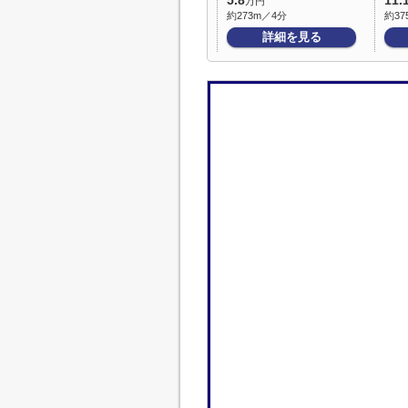
5.8
11.
万円
約273m／4分
約37
詳細を見る