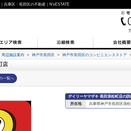
兵庫区・長田区の不動産｜N’sESTATE
営
周辺施設案内
>
神戸市長田区
>
神戸市長田区のコンビニエンスストア
町店
の一覧へ
デイリーヤマザキ 長田浪松町店の詳
所在地
兵庫県神戸市長田区浪松町