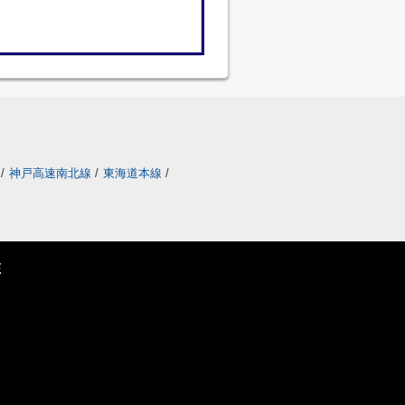
/
神戸高速南北線
/
東海道本線
/
E