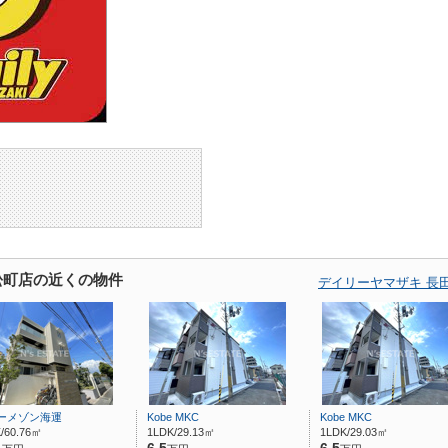
松町店の近くの物件
デイリーヤマザキ 長
ーメゾン海運
Kobe MKC
Kobe MKC
/60.76㎡
1LDK/29.13㎡
1LDK/29.03㎡