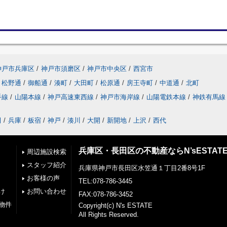
神戸市兵庫区
/
神戸市須磨区
/
神戸市中央区
/
西宮市
松野通
/
御船通
/
湊町
/
大田町
/
松原通
/
房王寺町
/
中道通
/
北町
手線
/
山陽本線
/
神戸高速東西線
/
神戸市海岸線
/
山陽電鉄本線
/
神鉄有馬線
田
/
兵庫
/
板宿
/
神戸
/
湊川
/
大開
/
新開地
/
上沢
/
西代
兵庫区・長田区の不動産ならN’sESTAT
周辺施設検索
スタッフ紹介
兵庫県神戸市長田区水笠通１丁目2番8号1F
お客様の声
TEL:078-786-3445
け
お問い合わせ
FAX:078-786-3452
物件
Copyright(c) N's ESTATE
All Rights Reserved.