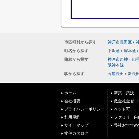
市区町村から探す
神戸市長田区
/
町名から探す
下沢通
/
塚本通
/
路線から探す
神戸市西神・山
阪神本線
駅から探す
高速長田
/
新長
ホーム
新築・築浅
会社概要
敷金礼金ゼロ
プライバシーポリシー
ペット可
利用規約
ファミリー向
サイトマップ
弊社おすすめ
物件カタログ