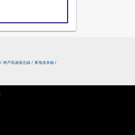
/
神戸高速南北線
/
東海道本線
/
E