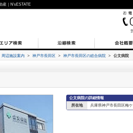
｜N’sESTATE
営
周辺施設案内
>
神戸市長田区
>
神戸市長田区の総合病院
>
公文病院
公文病院の詳細情報
所在地
兵庫県神戸市長田区梅ケ香