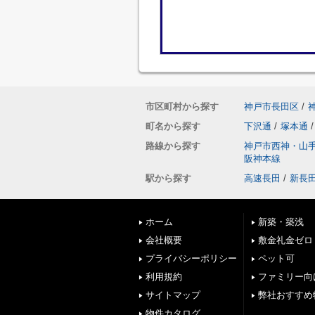
市区町村から探す
神戸市長田区
/
町名から探す
下沢通
/
塚本通
/
路線から探す
神戸市西神・山
阪神本線
駅から探す
高速長田
/
新長
ホーム
新築・築浅
会社概要
敷金礼金ゼロ
プライバシーポリシー
ペット可
利用規約
ファミリー向
サイトマップ
弊社おすすめ
物件カタログ