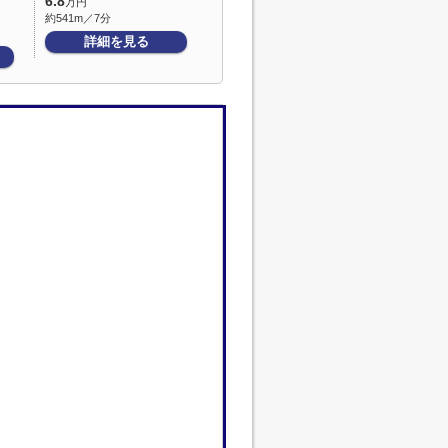
6.8
万円
約541m／7分
詳細を見る