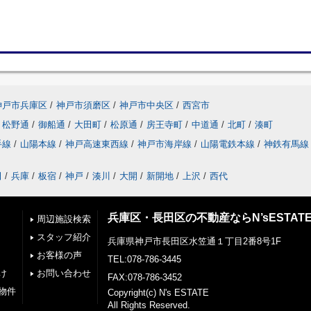
神戸市兵庫区
/
神戸市須磨区
/
神戸市中央区
/
西宮市
松野通
/
御船通
/
大田町
/
松原通
/
房王寺町
/
中道通
/
北町
/
湊町
手線
/
山陽本線
/
神戸高速東西線
/
神戸市海岸線
/
山陽電鉄本線
/
神鉄有馬線
田
/
兵庫
/
板宿
/
神戸
/
湊川
/
大開
/
新開地
/
上沢
/
西代
兵庫区・長田区の不動産ならN’sESTAT
周辺施設検索
スタッフ紹介
兵庫県神戸市長田区水笠通１丁目2番8号1F
お客様の声
TEL:078-786-3445
け
お問い合わせ
FAX:078-786-3452
物件
Copyright(c) N's ESTATE
All Rights Reserved.