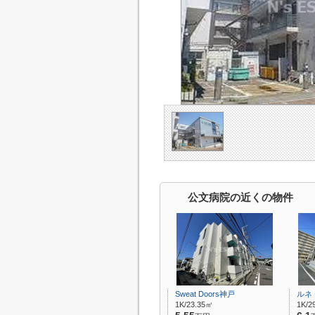
公文病院の近くの物件
Sweat Doors神戸
ルネ
1K/23.35㎡
1K/2