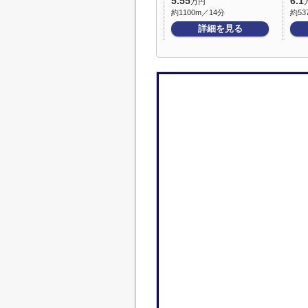
5.55
6.1
万円
約1100m／14分
約53
詳細を見る