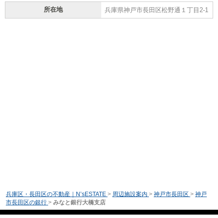
所在地
兵庫県神戸市長田区松野通１丁目2-1
兵庫区・長田区の不動産｜N’sESTATE
>
周辺施設案内
>
神戸市長田区
>
神戸
市長田区の銀行
>
みなと銀行大橋支店