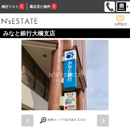
0
0
検討リスト
最近見た物件
お問合せ
みなと銀行大橋支店
前
次
画像タップで拡大表示【
1
/1】