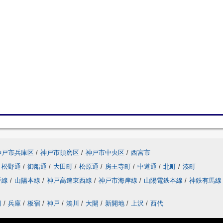
神戸市兵庫区
/
神戸市須磨区
/
神戸市中央区
/
西宮市
松野通
/
御船通
/
大田町
/
松原通
/
房王寺町
/
中道通
/
北町
/
湊町
手線
/
山陽本線
/
神戸高速東西線
/
神戸市海岸線
/
山陽電鉄本線
/
神鉄有馬線
田
/
兵庫
/
板宿
/
神戸
/
湊川
/
大開
/
新開地
/
上沢
/
西代