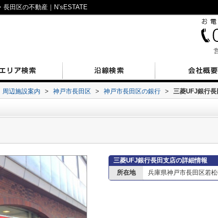
田区の不動産｜N’sESTATE
営
周辺施設案内
>
神戸市長田区
>
神戸市長田区の銀行
>
三菱UFJ銀行
三菱UFJ銀行長田支店の詳細情報
所在地
兵庫県神戸市長田区若松町