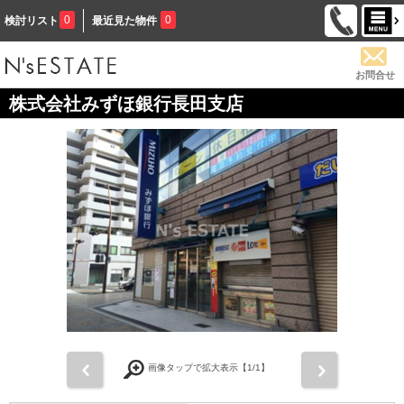
0
0
検討リスト
最近見た物件
お問合せ
株式会社みずほ銀行長田支店
前
次
画像タップで拡大表示【
1
/1】