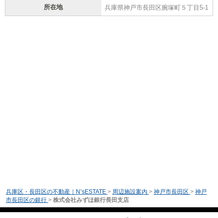
所在地
兵庫県神戸市長田区腕塚町５丁目5-1
兵庫区・長田区の不動産｜N’sESTATE
>
周辺施設案内
>
神戸市長田区
>
神戸
市長田区の銀行
>
株式会社みずほ銀行長田支店