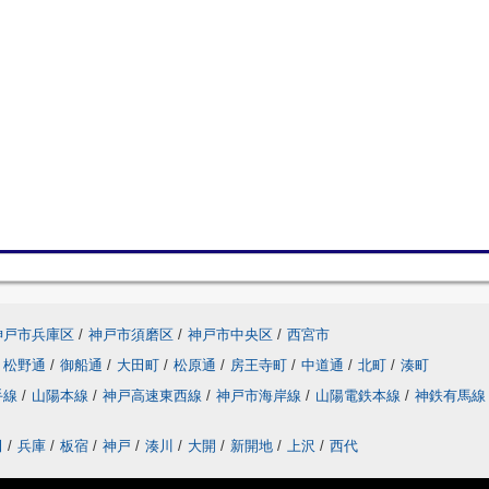
神戸市兵庫区
/
神戸市須磨区
/
神戸市中央区
/
西宮市
松野通
/
御船通
/
大田町
/
松原通
/
房王寺町
/
中道通
/
北町
/
湊町
手線
/
山陽本線
/
神戸高速東西線
/
神戸市海岸線
/
山陽電鉄本線
/
神鉄有馬線
田
/
兵庫
/
板宿
/
神戸
/
湊川
/
大開
/
新開地
/
上沢
/
西代