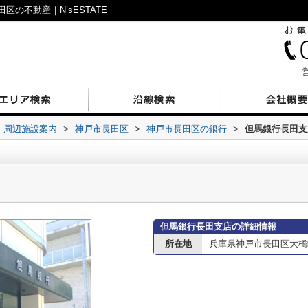
の不動産｜N’sESTATE
営
周辺施設案内
>
神戸市長田区
>
神戸市長田区の銀行
>
但馬銀行長田支
但馬銀行長田支店の詳細情報
所在地
兵庫県神戸市長田区大橋町