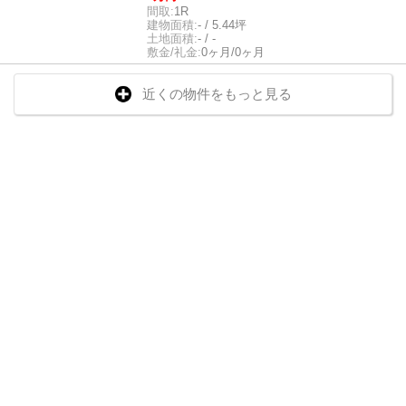
間取:
1R
建物面積:
- / 5.44坪
土地面積:
- / -
敷金/礼金:
0ヶ月/0ヶ月
近くの物件をもっと見る