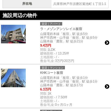
所在地
兵庫県神戸市須磨区菊池町１丁目1-1
施設周辺の物件
賃貸｜アパート
ラ・メゾンアンソレイエ板宿
山陽電鉄本線「板宿」駅 徒歩5分
神戸市西神・山手線「板宿」駅 徒歩5分
山陽本線「鷹取」駅 徒歩21分
9.4万円
間取:
1LDK
建物面積:
- / 13.25坪
土地面積:
- / -
敷金/礼金:
3万円/20万円
賃貸｜マンション
KHKコート板宿
山陽電鉄本線「板宿」駅 徒歩1分
神戸市西神・山手線「板宿」駅 徒歩1分
山陽本線「鷹取」駅 徒歩17分
6.3万円
間取:
1K
建物面積:
- / 7.50坪
土地面積:
- / -
敷金/礼金:
0ヶ月/1ヶ月