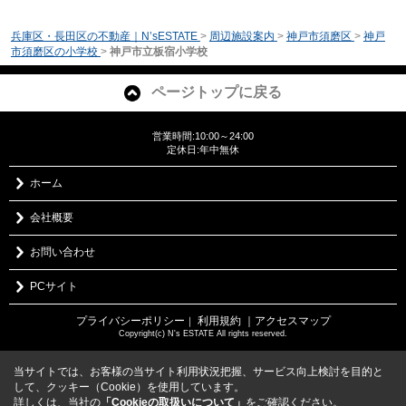
兵庫区・長田区の不動産｜N’sESTATE
>
周辺施設案内
>
神戸市須磨区
>
神戸
市須磨区の小学校
>
神戸市立板宿小学校
ページトップに戻る
営業時間:10:00～24:00
定休日:年中無休
ホーム
会社概要
お問い合わせ
PCサイト
プライバシーポリシー
利用規約
｜アクセスマップ
｜
Copyright(c) N's ESTATE All rights reserved.
当サイトでは、お客様の当サイト利用状況把握、サービス向上検討を目的と
して、クッキー（Cookie）を使用しています。
詳しくは、当社の
「Cookieの取扱いについて」
をご確認ください。