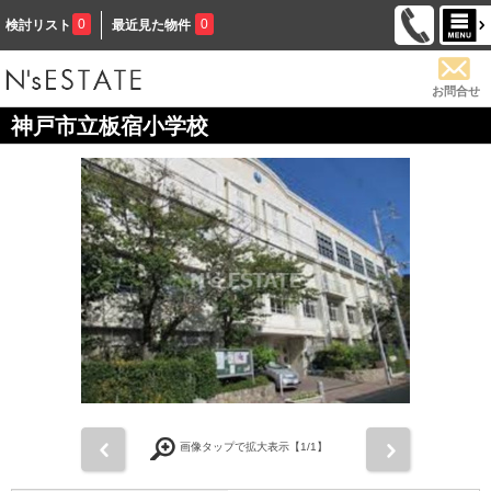
0
0
検討リスト
最近見た物件
お問合せ
神戸市立板宿小学校
前
次
画像タップで拡大表示【
1
/1】