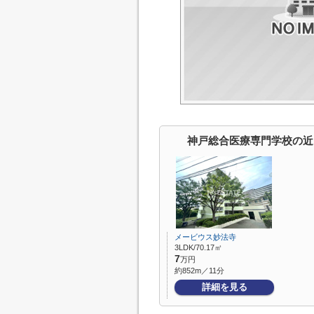
神戸総合医療専門学校の近
メービウス妙法寺
3LDK/70.17㎡
7
万円
約852m／11分
詳細を見る