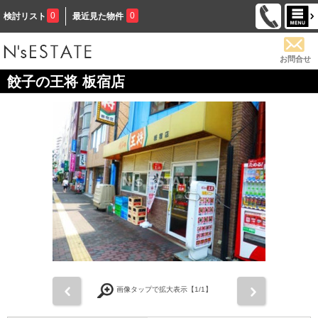
0
0
検討リスト
最近見た物件
お問合せ
餃子の王将 板宿店
前
次
画像タップで拡大表示【
1
/1】