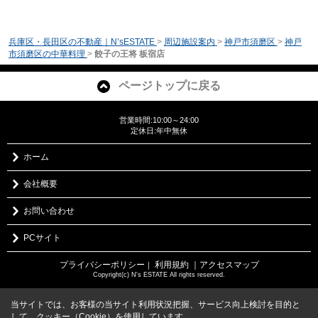
兵庫区・長田区の不動産｜N’sESTATE
>
周辺施設案内
>
神戸市須磨区
>
神戸
市須磨区の中華料理
>
餃子の王将 板宿店
ページトップに戻る
営業時間:10:00～24:00
定休日:年中無休
ホーム
会社概要
お問い合わせ
PCサイト
プライバシーポリシー
利用規約
｜アクセスマップ
｜
Copyright(c) N's ESTATE All rights reserved.
当サイトでは、お客様の当サイト利用状況把握、サービス向上検討を目的と
して、クッキー（Cookie）を使用しています。