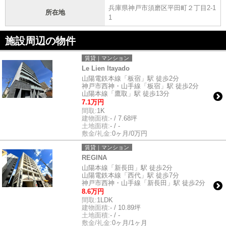
兵庫県神戸市須磨区平田町２丁目2-1
所在地
1
施設周辺の物件
賃貸｜マンション
Le Lien Itayado
山陽電鉄本線「板宿」駅 徒歩2分
神戸市西神・山手線「板宿」駅 徒歩2分
山陽本線「鷹取」駅 徒歩13分
7.1万円
間取:
1K
建物面積:
- / 7.68坪
土地面積:
- / -
敷金/礼金:
0ヶ月/0万円
賃貸｜マンション
REGINA
山陽本線「新長田」駅 徒歩2分
山陽電鉄本線「西代」駅 徒歩7分
神戸市西神・山手線「新長田」駅 徒歩2分
8.6万円
間取:
1LDK
建物面積:
- / 10.89坪
土地面積:
- / -
敷金/礼金:
0ヶ月/1ヶ月