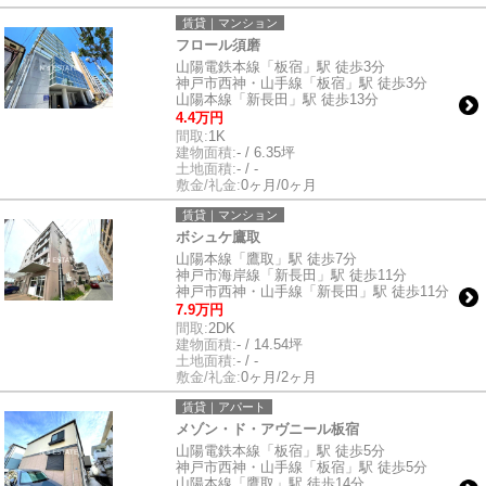
賃貸｜マンション
フロール須磨
山陽電鉄本線「板宿」駅 徒歩3分
神戸市西神・山手線「板宿」駅 徒歩3分
山陽本線「新長田」駅 徒歩13分
4.4万円
間取:
1K
建物面積:
- / 6.35坪
土地面積:
- / -
敷金/礼金:
0ヶ月/0ヶ月
賃貸｜マンション
ボシュケ鷹取
山陽本線「鷹取」駅 徒歩7分
神戸市海岸線「新長田」駅 徒歩11分
神戸市西神・山手線「新長田」駅 徒歩11分
7.9万円
間取:
2DK
建物面積:
- / 14.54坪
土地面積:
- / -
敷金/礼金:
0ヶ月/2ヶ月
賃貸｜アパート
メゾン・ド・アヴニール板宿
山陽電鉄本線「板宿」駅 徒歩5分
神戸市西神・山手線「板宿」駅 徒歩5分
山陽本線「鷹取」駅 徒歩14分