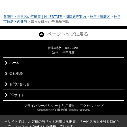
兵庫区・長田区の不動産｜N’sESTATE
>
周辺施設案内
>
神戸市須磨区
>
神戸
市須磨区の弁当
>
ほっかほっか亭 板宿南店
ページトップに戻る
営業時間:10:00～24:00
定休日:年中無休
ホーム
会社概要
お問い合わせ
PCサイト
プライバシーポリシー
利用規約
｜アクセスマップ
｜
Copyright(c) N's ESTATE All rights reserved.
当サイトでは、お客様の当サイト利用状況把握、サービス向上検討を目的と
して、クッキー（Cookie）を使用しています。