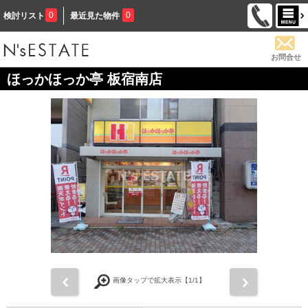
0
0
検討リスト
最近見た物件
お問合せ
ほっかほっか亭 板宿南店
前
次
画像タップで拡大表示【
1
/1】