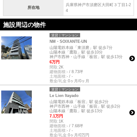
兵庫県神戸市須磨区大田町３丁目1-2
所在地
4
施設周辺の物件
賃貸｜マンション
NM・SOIXANTE-UN
山陽電鉄本線「東須磨」駅 徒歩7分
山陽本線「鷹取」駅 徒歩10分
神戸市西神・山手線「板宿」駅 徒歩13分
6万円
間取:
2K
建物面積:
- / 8.73坪
土地面積:
- / -
敷金/礼金:
0ヶ月/0ヶ月
賃貸｜マンション
Le Lien Itayado
山陽電鉄本線「板宿」駅 徒歩2分
神戸市西神・山手線「板宿」駅 徒歩2分
山陽本線「鷹取」駅 徒歩13分
7.1万円
間取:
1K
建物面積:
- / 7.68坪
土地面積:
- / -
敷金/礼金:
0ヶ月/0万円