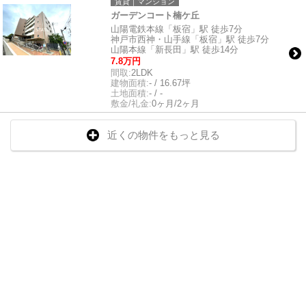
賃貸｜マンション
ガーデンコート楠ケ丘
山陽電鉄本線「板宿」駅 徒歩7分
神戸市西神・山手線「板宿」駅 徒歩7分
山陽本線「新長田」駅 徒歩14分
7.8万円
間取:
2LDK
建物面積:
- / 16.67坪
土地面積:
- / -
敷金/礼金:
0ヶ月/2ヶ月
近くの物件をもっと見る