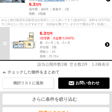
6.3
万円
築年数：築8年 ｜募集中：
1室
階数：2階建
みなと銀行板宿支店板宿北出張所だったら歩いてすぐ(徒歩6分)。賃料を10万円以
下に抑えたい方におすすめです。光回線を繋げていますので通信が早く快適にパ
ソコンが使えます。新着情報...
6.3
万
円
(管理費・共益費 5,000円)
敷：0ヶ月｜礼：0ヶ月
所在階：2階
間取り：1K
面積：25.70㎡
該当公開件数
2
棟 空き数
2
件
1-2
棟表示
チェックした物件をまとめて
検討リストに追加
お問い合わせ
さらに条件を絞り込む