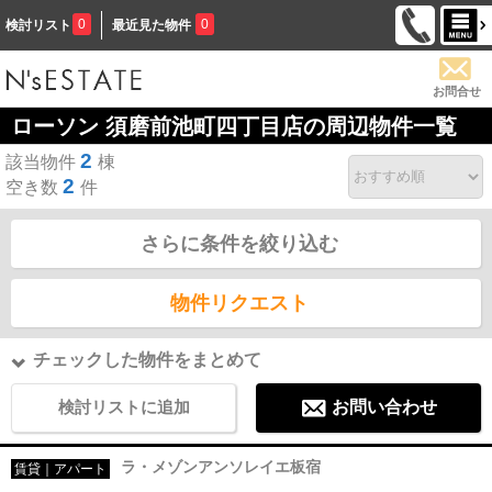
0
0
検討リスト
最近見た物件
お問合せ
ローソン 須磨前池町四丁目店の周辺物件一覧
2
該当物件
棟
2
空き数
件
さらに条件を絞り込む
物件リクエスト
チェックした物件をまとめて
検討リストに追加
お問い合わせ
ラ・メゾンアンソレイエ板宿
賃貸｜アパート