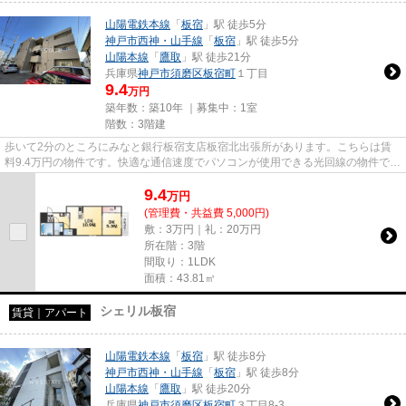
山陽電鉄本線
「
板宿
」駅 徒歩5分
神戸市西神・山手線
「
板宿
」駅 徒歩5分
山陽本線
「
鷹取
」駅 徒歩21分
兵庫県
神戸市須磨区
板宿町
１丁目
9.4
万円
築年数：築10年 ｜募集中：
1室
階数：3階建
歩いて2分のところにみなと銀行板宿支店板宿北出張所があります。こちらは賃
料9.4万円の物件です。快適な通信速度でパソコンが使用できる光回線の物件で
す。当社イチオシの物件の「ラ...
9.4
万
円
(管理費・共益費 5,000円)
敷：3万円｜礼：20万円
所在階：3階
間取り：1LDK
面積：43.81㎡
シェリル板宿
賃貸｜アパート
山陽電鉄本線
「
板宿
」駅 徒歩8分
神戸市西神・山手線
「
板宿
」駅 徒歩8分
山陽本線
「
鷹取
」駅 徒歩20分
兵庫県
神戸市須磨区
板宿町
３丁目8-3