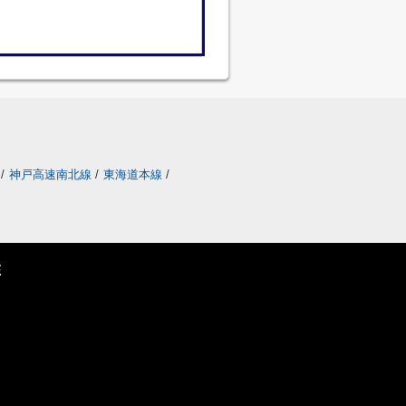
/
神戸高速南北線
/
東海道本線
/
E