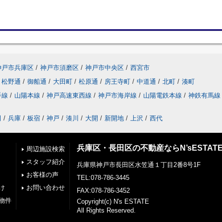
神戸市兵庫区
/
神戸市須磨区
/
神戸市中央区
/
西宮市
松野通
/
御船通
/
大田町
/
松原通
/
房王寺町
/
中道通
/
北町
/
湊町
手線
/
山陽本線
/
神戸高速東西線
/
神戸市海岸線
/
山陽電鉄本線
/
神鉄有馬線
田
/
兵庫
/
板宿
/
神戸
/
湊川
/
大開
/
新開地
/
上沢
/
西代
兵庫区・長田区の不動産ならN’sESTAT
周辺施設検索
スタッフ紹介
兵庫県神戸市長田区水笠通１丁目2番8号1F
お客様の声
TEL:078-786-3445
け
お問い合わせ
FAX:078-786-3452
物件
Copyright(c) N's ESTATE
All Rights Reserved.