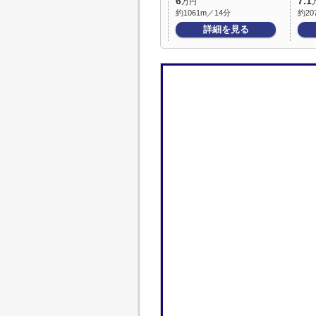
6
7.1
万円
約1061m／14分
約20
詳細を見る