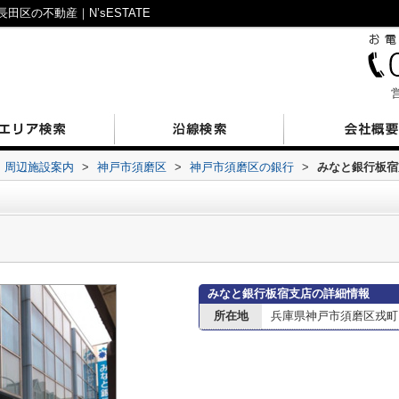
区の不動産｜N’sESTATE
営
周辺施設案内
>
神戸市須磨区
>
神戸市須磨区の銀行
>
みなと銀行板宿
みなと銀行板宿支店の詳細情報
所在地
兵庫県神戸市須磨区戎町２