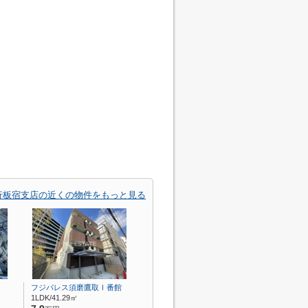
行板宿支店の近くの物件をもっと見る
フジパレス須磨鷹取Ⅰ番館
1LDK/41.29㎡