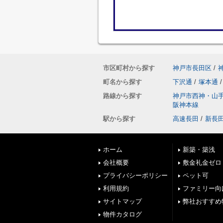
市区町村から探す
神戸市長田区
/
町名から探す
下沢通
/
塚本通
/
路線から探す
神戸市西神・山
阪神本線
駅から探す
高速長田
/
新長
ホーム
新築・築浅
会社概要
敷金礼金ゼロ
プライバシーポリシー
ペット可
利用規約
ファミリー向
サイトマップ
弊社おすすめ
物件カタログ