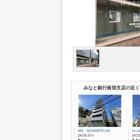
みなと銀行板宿支店の近く
NM・SOIXANTE-UN
Le Li
2K/28.87㎡
1K/2