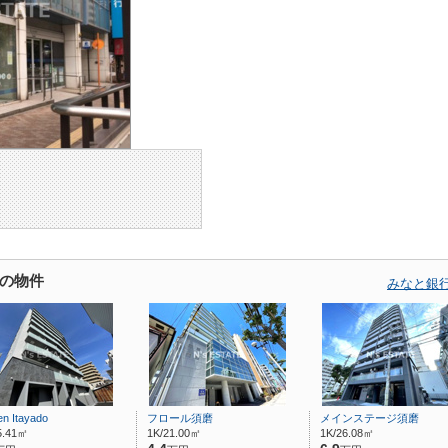
の物件
みなと銀
en Itayado
フロール須磨
メインステージ須磨
5.41㎡
1K/21.00㎡
1K/26.08㎡