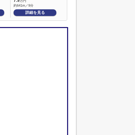
7.9
万円
約641m／9分
詳細を見る