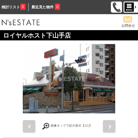
0
0
検討リスト
最近見た物件
お問合せ
ロイヤルホスト下山手店
前
次
画像タップで拡大表示【
1
/1】