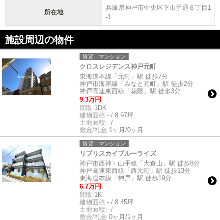
兵庫県神戸市中央区下山手通６丁目1
所在地
-1
施設周辺の物件
賃貸｜マンション
クロスレジデンス神戸元町
東海道本線「元町」駅 徒歩7分
神戸市海岸線「みなと元町」駅 徒歩2分
神戸高速東西線「花隈」駅 徒歩3分
9.3万円
間取:
1DK
建物面積:
- / 8.97坪
土地面積:
- / -
敷金/礼金:
1ヶ月/0ヶ月
賃貸｜マンション
リブリスカイブルーライズ
神戸市西神・山手線「大倉山」駅 徒歩8分
神戸高速東西線「西元町」駅 徒歩13分
東海道本線「神戸」駅 徒歩19分
6.7万円
間取:
1K
建物面積:
- / 8.45坪
土地面積:
- / -
敷金/礼金:
0ヶ月/1ヶ月