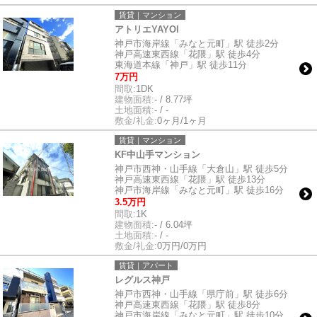
賃貸｜マンション
アトリエYAYOI
神戸市海岸線「みなと元町」駅 徒歩2分
神戸高速東西線「花隈」駅 徒歩4分
東海道本線「神戸」駅 徒歩11分
7万円
間取:
1DK
建物面積:
- / 8.77坪
土地面積:
- / -
敷金/礼金:
0ヶ月/1ヶ月
賃貸｜マンション
KF中山手マンション
神戸市西神・山手線「大倉山」駅 徒歩5分
神戸高速東西線「花隈」駅 徒歩13分
神戸市海岸線「みなと元町」駅 徒歩16分
3.5万円
間取:
1K
建物面積:
- / 6.04坪
土地面積:
- / -
敷金/礼金:
0万円/0万円
賃貸｜アパート
レグルス神戸
神戸市西神・山手線「県庁前」駅 徒歩6分
神戸高速東西線「花隈」駅 徒歩8分
神戸市海岸線「みなと元町」駅 徒歩10分