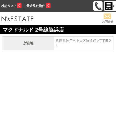
0
0
検討リスト
最近見た物件
お問合せ
マクドナルド 2号線脇浜店
兵庫県神戸市中央区脇浜町２丁目5-2
所在地
4