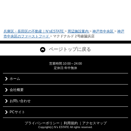
兵庫区・長田区の不動産｜N’sESTATE
>
周辺施設案内
>
神戸市中央区
>
神戸
市中央区のファーストフード
>
マクドナルド 2号線脇浜店
ページトップに戻る
営業時間:10:00～24:00
定休日:年中無休
ホーム
会社概要
お問い合わせ
PCサイト
プライバシーポリシー
利用規約
｜アクセスマップ
｜
Copyright(c) N's ESTATE All rights reserved.