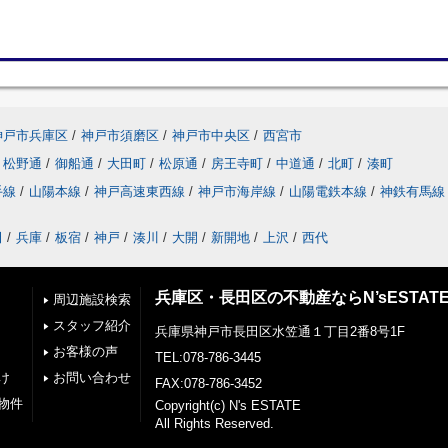
神戸市兵庫区
/
神戸市須磨区
/
神戸市中央区
/
西宮市
松野通
/
御船通
/
大田町
/
松原通
/
房王寺町
/
中道通
/
北町
/
湊町
手線
/
山陽本線
/
神戸高速東西線
/
神戸市海岸線
/
山陽電鉄本線
/
神鉄有馬線
田
/
兵庫
/
板宿
/
神戸
/
湊川
/
大開
/
新開地
/
上沢
/
西代
兵庫区・長田区の不動産ならN’sESTAT
周辺施設検索
スタッフ紹介
兵庫県神戸市長田区水笠通１丁目2番8号1F
お客様の声
TEL:078-786-3445
け
お問い合わせ
FAX:078-786-3452
物件
Copyright(c) N's ESTATE
All Rights Reserved.