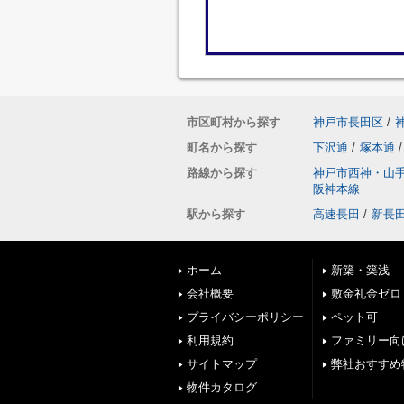
市区町村から探す
神戸市長田区
/
町名から探す
下沢通
/
塚本通
/
路線から探す
神戸市西神・山
阪神本線
駅から探す
高速長田
/
新長
ホーム
新築・築浅
会社概要
敷金礼金ゼロ
プライバシーポリシー
ペット可
利用規約
ファミリー向
サイトマップ
弊社おすすめ
物件カタログ