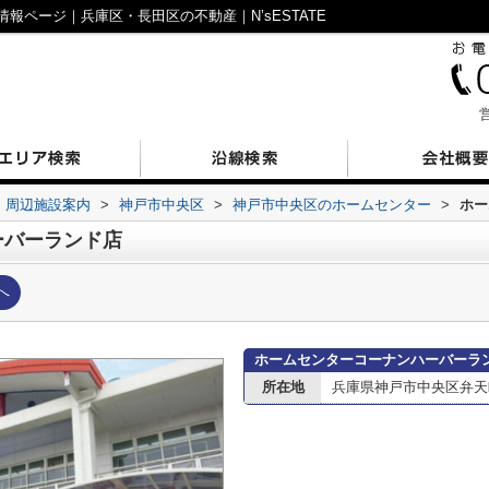
報ページ｜兵庫区・長田区の不動産｜N’sESTATE
営
周辺施設案内
>
神戸市中央区
>
神戸市中央区のホームセンター
>
ホー
ーバーランド店
へ
ホームセンターコーナンハーバーラ
所在地
兵庫県神戸市中央区弁天町