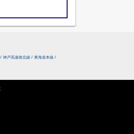
/
神戸高速南北線
/
東海道本線
/
E