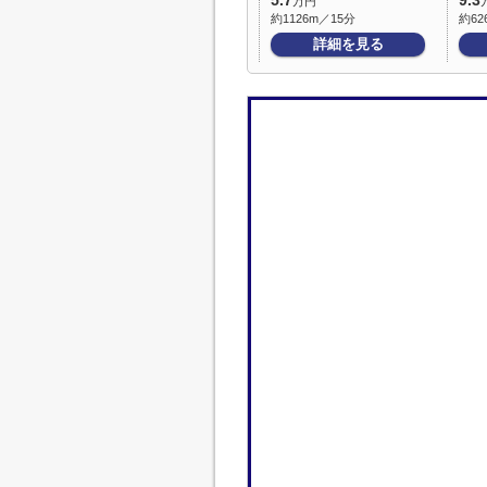
5.7
9.3
万円
約1126m／15分
約62
詳細を見る