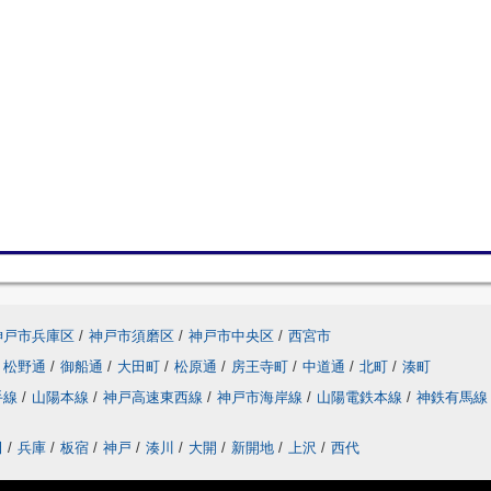
神戸市兵庫区
/
神戸市須磨区
/
神戸市中央区
/
西宮市
松野通
/
御船通
/
大田町
/
松原通
/
房王寺町
/
中道通
/
北町
/
湊町
手線
/
山陽本線
/
神戸高速東西線
/
神戸市海岸線
/
山陽電鉄本線
/
神鉄有馬線
田
/
兵庫
/
板宿
/
神戸
/
湊川
/
大開
/
新開地
/
上沢
/
西代