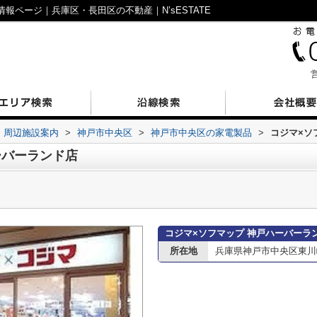
報ページ｜兵庫区・長田区の不動産｜N’sESTATE
営
周辺施設案内
>
神戸市中央区
>
神戸市中央区の家電製品
>
コジマ×ソ
ーバーランド店
コジマ×ソフマップ 神戸ハーバーラ
所在地
兵庫県神戸市中央区東川崎