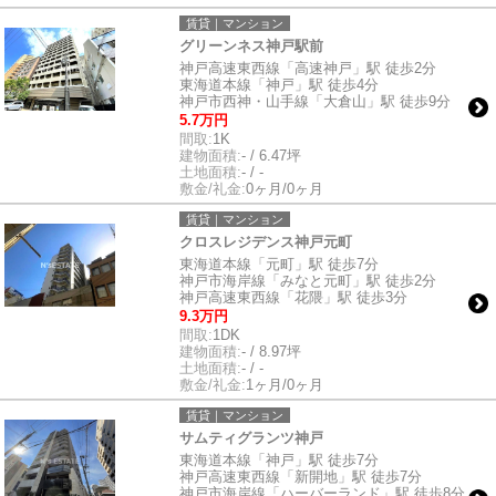
賃貸｜マンション
グリーンネス神戸駅前
神戸高速東西線「高速神戸」駅 徒歩2分
東海道本線「神戸」駅 徒歩4分
神戸市西神・山手線「大倉山」駅 徒歩9分
5.7万円
間取:
1K
建物面積:
- / 6.47坪
土地面積:
- / -
敷金/礼金:
0ヶ月/0ヶ月
賃貸｜マンション
クロスレジデンス神戸元町
東海道本線「元町」駅 徒歩7分
神戸市海岸線「みなと元町」駅 徒歩2分
神戸高速東西線「花隈」駅 徒歩3分
9.3万円
間取:
1DK
建物面積:
- / 8.97坪
土地面積:
- / -
敷金/礼金:
1ヶ月/0ヶ月
賃貸｜マンション
サムティグランツ神戸
東海道本線「神戸」駅 徒歩7分
神戸高速東西線「新開地」駅 徒歩7分
神戸市海岸線「ハーバーランド」駅 徒歩8分