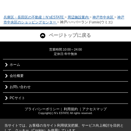
兵庫区・長田区の不動産｜N’sESTATE
>
周辺施設案内
>
神戸市中央区
>
神戸
市中央区のショッピングセンター
>
神戸ハーバーランドumie(ウミエ)
ページトップに戻る
営業時間:10:00～24:00
定休日:年中無休
ホーム
会社概要
お問い合わせ
PCサイト
プライバシーポリシー
利用規約
｜アクセスマップ
｜
Copyright(c) N's ESTATE All rights reserved.
当サイトでは、お客様の当サイト利用状況把握、サービス向上検討を目的と
して、クッキー（Cookie）を使用しています。