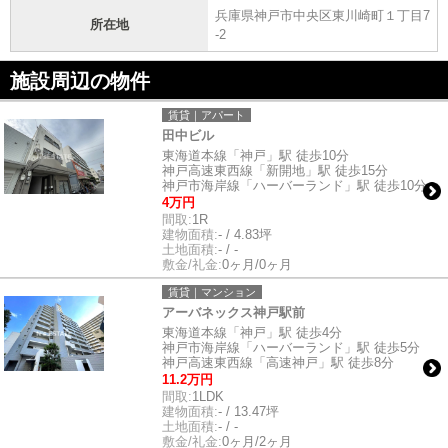
兵庫県神戸市中央区東川崎町１丁目7
所在地
-2
施設周辺の物件
賃貸｜アパート
田中ビル
東海道本線「神戸」駅 徒歩10分
神戸高速東西線「新開地」駅 徒歩15分
神戸市海岸線「ハーバーランド」駅 徒歩10分
4万円
間取:
1R
建物面積:
- / 4.83坪
土地面積:
- / -
敷金/礼金:
0ヶ月/0ヶ月
賃貸｜マンション
アーバネックス神戸駅前
東海道本線「神戸」駅 徒歩4分
神戸市海岸線「ハーバーランド」駅 徒歩5分
神戸高速東西線「高速神戸」駅 徒歩8分
11.2万円
間取:
1LDK
建物面積:
- / 13.47坪
土地面積:
- / -
敷金/礼金:
0ヶ月/2ヶ月