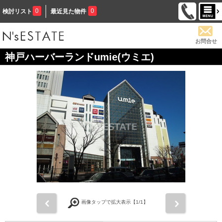
0
0
検討リスト
最近見た物件
お問合せ
神戸ハーバーランドumie(ウミエ)
前
次
画像タップで拡大表示【
1
/1】