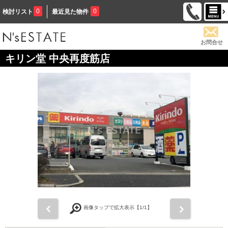
0
0
検討リスト
最近見た物件
お問合せ
キリン堂 中央再度筋店
前
次
画像タップで拡大表示【
1
/1】