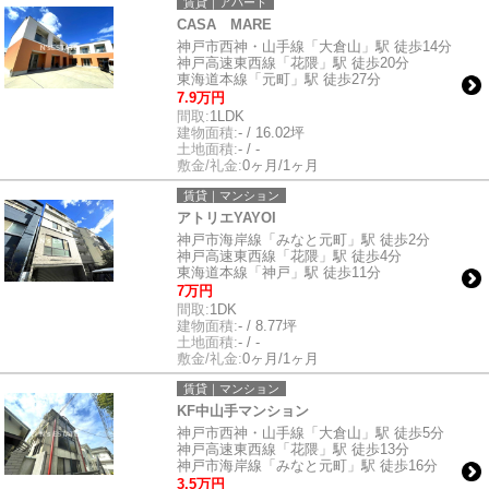
賃貸｜アパート
CASA MARE
神戸市西神・山手線「大倉山」駅 徒歩14分
神戸高速東西線「花隈」駅 徒歩20分
東海道本線「元町」駅 徒歩27分
7.9万円
間取:
1LDK
建物面積:
- / 16.02坪
土地面積:
- / -
敷金/礼金:
0ヶ月/1ヶ月
賃貸｜マンション
アトリエYAYOI
神戸市海岸線「みなと元町」駅 徒歩2分
神戸高速東西線「花隈」駅 徒歩4分
東海道本線「神戸」駅 徒歩11分
7万円
間取:
1DK
建物面積:
- / 8.77坪
土地面積:
- / -
敷金/礼金:
0ヶ月/1ヶ月
賃貸｜マンション
KF中山手マンション
神戸市西神・山手線「大倉山」駅 徒歩5分
神戸高速東西線「花隈」駅 徒歩13分
神戸市海岸線「みなと元町」駅 徒歩16分
3.5万円