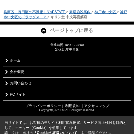
兵庫区・長田区の不動産｜N’sESTATE
>
周辺施設案内
>
神戸市中央区
>
神戸
市中央区のドラッグストア
>
キリン堂 中央再度筋店
ページトップに戻る
営業時間:10:00～24:00
定休日:年中無休
ホーム
会社概要
お問い合わせ
PCサイト
プライバシーポリシー
利用規約
｜アクセスマップ
｜
Copyright(c) N's ESTATE All rights reserved.
当サイトでは、お客様の当サイト利用状況把握、サービス向上検討を目的と
して、クッキー（Cookie）を使用しています。
詳しくは、当社の
「Cookieの取扱いについて」
をご確認ください。