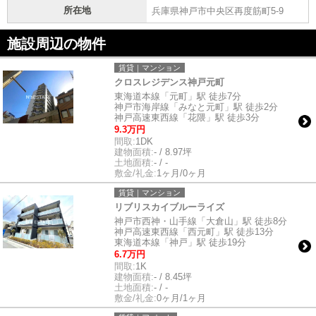
所在地
兵庫県神戸市中央区再度筋町5-9
施設周辺の物件
賃貸｜マンション
クロスレジデンス神戸元町
東海道本線「元町」駅 徒歩7分
神戸市海岸線「みなと元町」駅 徒歩2分
神戸高速東西線「花隈」駅 徒歩3分
9.3万円
間取:
1DK
建物面積:
- / 8.97坪
土地面積:
- / -
敷金/礼金:
1ヶ月/0ヶ月
賃貸｜マンション
リブリスカイブルーライズ
神戸市西神・山手線「大倉山」駅 徒歩8分
神戸高速東西線「西元町」駅 徒歩13分
東海道本線「神戸」駅 徒歩19分
6.7万円
間取:
1K
建物面積:
- / 8.45坪
土地面積:
- / -
敷金/礼金:
0ヶ月/1ヶ月