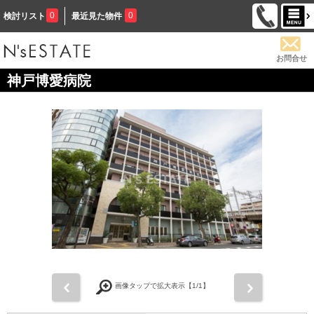
0
0
検討リスト
最近見た物件
お問合せ
神戸博愛病院
前
次
画像タップで拡大表示【
1
/1】