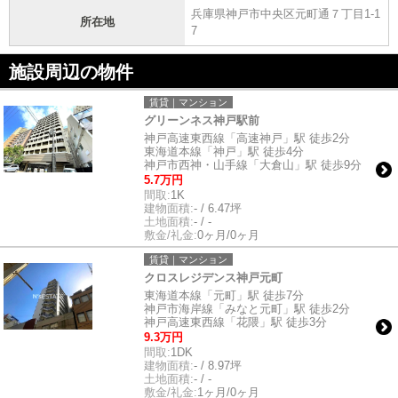
兵庫県神戸市中央区元町通７丁目1-1
所在地
7
施設周辺の物件
賃貸｜マンション
グリーンネス神戸駅前
神戸高速東西線「高速神戸」駅 徒歩2分
東海道本線「神戸」駅 徒歩4分
神戸市西神・山手線「大倉山」駅 徒歩9分
5.7万円
間取:
1K
建物面積:
- / 6.47坪
土地面積:
- / -
敷金/礼金:
0ヶ月/0ヶ月
賃貸｜マンション
クロスレジデンス神戸元町
東海道本線「元町」駅 徒歩7分
神戸市海岸線「みなと元町」駅 徒歩2分
神戸高速東西線「花隈」駅 徒歩3分
9.3万円
間取:
1DK
建物面積:
- / 8.97坪
土地面積:
- / -
敷金/礼金:
1ヶ月/0ヶ月