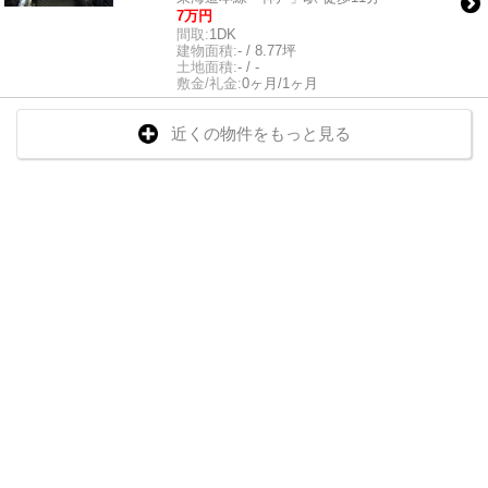
7万円
間取:
1DK
建物面積:
- / 8.77坪
土地面積:
- / -
敷金/礼金:
0ヶ月/1ヶ月
近くの物件をもっと見る