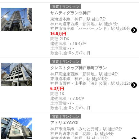
賃貸｜マンション
サムティグランツ神戸
東海道本線「神戸」駅 徒歩7分
神戸高速東西線「新開地」駅 徒歩7分
神戸市海岸線「ハーバーランド」駅 徒歩8分
16.6万円
間取:
2LDK
建物面積:
- / 16.47坪
土地面積:
- / -
敷金/礼金:
0ヶ月/2ヶ月
賃貸｜マンション
クレストタップ神戸湊町ブラン
神戸高速東西線「新開地」駅 徒歩4分
東海道本線「神戸」駅 徒歩10分
神戸市西神・山手線「湊川公園」駅 徒歩12分
6.3万円
間取:
1K
建物面積:
- / 7.04坪
土地面積:
- / -
敷金/礼金:
0ヶ月/0ヶ月
賃貸｜マンション
アトリエYAYOI
神戸市海岸線「みなと元町」駅 徒歩2分
神戸高速東西線「花隈」駅 徒歩4分
東海道本線「神戸」駅 徒歩11分