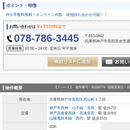
ポイント・特徴
仲介手数料無料！オンライン内覧
現地待ち合わせ可能！！
お問い合わせは
N's ESTATEまで
078-786-3445
〒653-0842
兵庫県神戸市長田区水笠通
10:00～24:00 定休日:年中無休
【アパート】
物件番号：91016778
情報更新日：20
物件概要
所在地
兵庫県
神戸市長田区
西山町
１丁目
神戸市西神・山手線
「
長田
」駅 徒歩7分
交通
神戸高速東西線
「
高速長田
」駅 徒歩8分
山陽電鉄本線
「
西代
」駅 徒歩15分
2DK