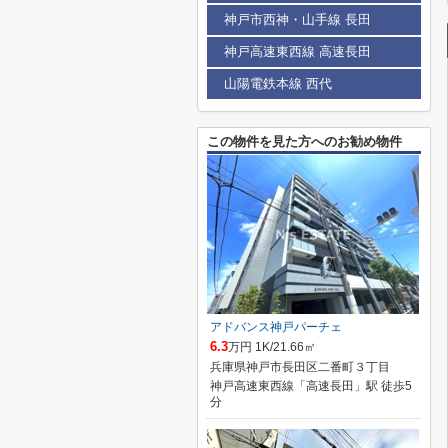
神戸市西神・山手線 長田
神戸高速東西線 高速長田
山陽電鉄本線 西代
この物件を見た方へのお勧め物件
アドバンス神戸パーチェ
6.3
万円 1K/21.66㎡
兵庫県神戸市長田区二番町３丁目
神戸高速東西線「高速長田」駅 徒歩5
分