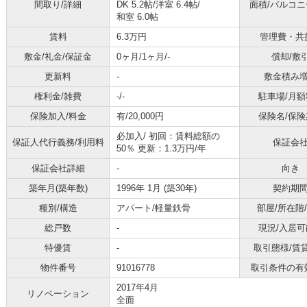
間取り/詳細
DK 5.2帖
/
洋室 6.4帖
/
面積/バルコ
和室 6.0帖
賃料
6.3万円
管理費・共
敷金/礼金/保証金
0ヶ月/1ヶ月/-
償却/敷
更新料
-
敷金積み
権利金/雑費
-/-
駐車場/月額
保険加入/料金
有/20,000円
保険名/保険
必加入/
初回：賃料総額の
保証人代行義務/利用料
保証会
50％ 更新：1.3万円/年
保証会社詳細
-
向き
築年月(築年数)
1996年 1月 (築30年)
契約期
種別/構造
アパート/軽量鉄骨
部屋/所在階
総戸数
-
現況/入居可
特優賃
-
取引態様/賃
物件番号
91016778
取引条件の有
2017年4月
リノベーション
全面