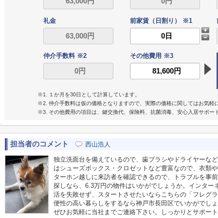
礼金
前家賃（日割り） ※1
仲介手数料 ※2
その他費用 ※3
※1. １か月を30日として計算しています。
※2. 仲介手数料は仮の価格となりますので、実際の価格に関してはお気軽
※3. その他費用の項目は、鍵交換代、保険料、抗菌消毒、安心入居サポー
担当者のコメント
西山浩人
独立洗面台を備えているので、歯ブラシやドライヤーなど
はシューズボックス・クロゼットなど豊富なので、衣類や
ターホン越しに来訪者を確認できるので、トラブルを事前
探しなら、6.3万円の物件はいかがでしょうか。インタ
活を失敗せず、スタートさせたいならこちらの「フレグラ
便性の高い暮らしをするなら神戸市長田区でいかがでしょ
ぜひお気軽に当社までご連絡下さい。しっかりとサポート