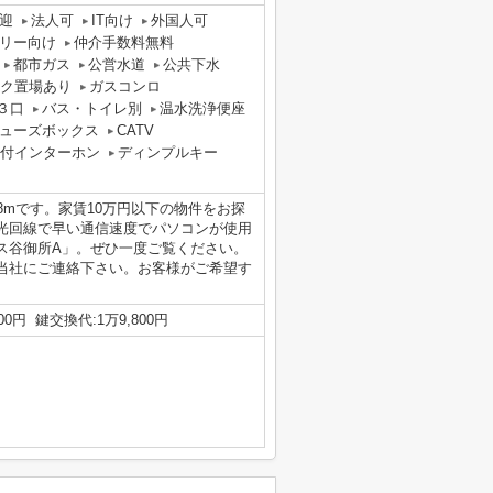
迎
法人可
IT向け
外国人可
リー向け
仲介手数料無料
都市ガス
公営水道
公共下水
ク置場あり
ガスコンロ
３口
バス・トイレ別
温水洗浄便座
ューズボックス
CATV
タ付インターホン
ディンプルキー
8mです。家賃10万円以下の物件をお探
光回線で早い通信速度でパソコンが使用
ス谷御所A」。ぜひ一度ご覧ください。
当社にご連絡下さい。お客様がご希望す
0円 鍵交換代:1万9,800円