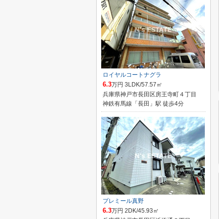
ロイヤルコートナグラ
6.3
万円 3LDK/57.57㎡
兵庫県神戸市長田区房王寺町４丁目
神鉄有馬線「長田」駅 徒歩4分
プレミール真野
6.3
万円 2DK/45.93㎡