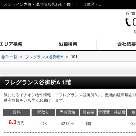
フレグランス谷御所A101｜仲介手数料無料！オンライン内覧・現地待ち合わせ可能！！｜兵庫区・長田区の不動産｜N’sESTATE
営
物件一覧
>
フレグランス谷御所A
>
101
フレグランス谷御所A 1階
気になるイチオシ物件情報：「フレグランス谷御所A」。敷地内駐車場あ
動産情報をいち早くお届けします。
賃料
間取り
専有面積
所在階
管理費・共益費
敷
6.3
万円
2DK
42.00㎡
1階
-
0