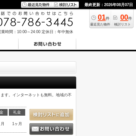
最終更新：2026年08月07日
01
00
件
件
最近見た物件
検討リスト
業時間：10:00～24:00
定休日：年中無休
ります。インターネットも無料。地域の不
金
礼金
ヶ月
1ヶ月