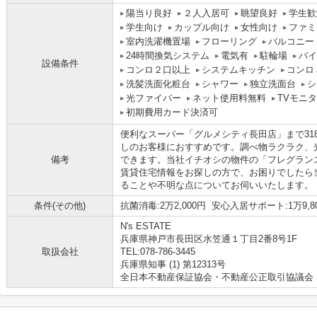
陽当り良好
２人入居可
眺望良好
学生歓
学生向け
カップル向け
女性向け
ファミ
室内洗濯機置場
フローリング
バルコニー
24時間換気システム
電気有
駐輪場
バイ
設備条件
コンロ２口以上
システムキッチン
コンロ
洗髪洗面化粧台
シャワー
独立洗面台
シ
光ファイバー
ネット使用料無料
TVモニ
初期費用カード決済可
便利なスーパー「グルメシティ長田店」まで31
しのお客様におすすめです。調べ物ラクラク、
備考
できます。当社イチオシの物件の「フレグラン
賃貸住宅情報をお探しの方で、お困りでしたら
ることや不明な点についてお伺いいたします。
条件(その他)
抗菌消毒:2万2,000円 安心入居サポート:1万9,80
N's ESTATE
兵庫県神戸市長田区水笠通１丁目2番8号1F
取扱会社
TEL:078-786-3445
兵庫県知事 (1) 第12313号
全日本不動産保証協会・不動産公正取引協議会