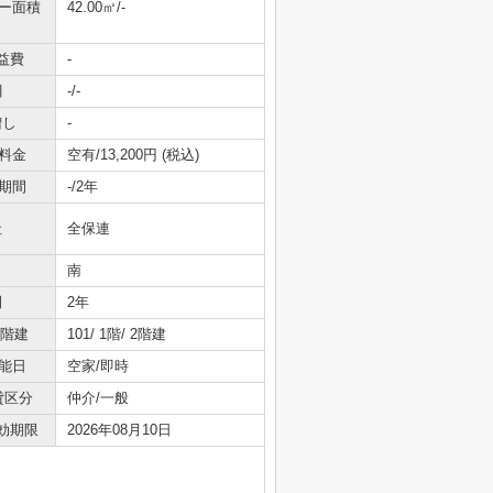
ニー面積
42.00㎡/-
益費
-
引
-/-
増し
-
料金
空有/13,200円 (税込)
期間
-/2年
社
全保連
南
間
2年
/階建
101/ 1階/ 2階建
能日
空家/即時
貸区分
仲介/一般
効期限
2026年08月10日