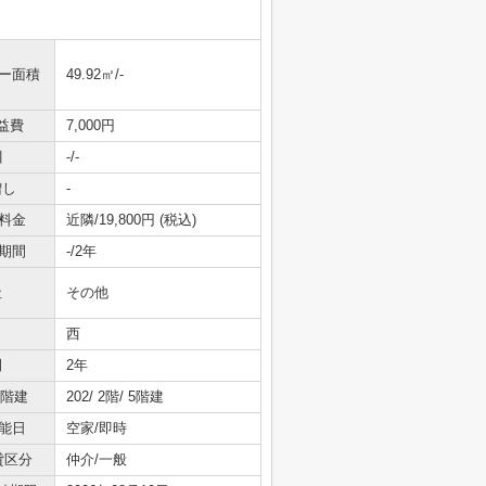
ニー面積
49.92㎡/-
益費
7,000円
引
-/-
増し
-
料金
近隣/19,800円 (税込)
期間
-/2年
社
その他
西
間
2年
/階建
202/ 2階/ 5階建
能日
空家/即時
貸区分
仲介/一般