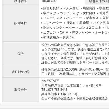
物件番号
101403937
取引条件の有
陽当り良好
２人入居可
眺望良好
学生歓
学生向け
カップル向け
女性向け
仲介手
フローリング
バルコニー
都市ガス
公営
エレベーター
電気有
駐輪場
バイク置場
設備条件
IHクッキングヒーター
コンロ２口以上
バ
エアコン
CATV
光ファイバー
オートロ
初期費用カード決済可
役所への届出や手続きも楽にできる神戸市長田区
ョンの家賃は7.1万です。快適な通信速度でパ
備考
になるイチオシ物件情報：「ミモザの館」。お
せください。当社では、地域に詳しい熟練スタ
線長田付近でのお部屋探しをサポート致します
外注防除施工:2万2,000円 消火剤代:7,480円 
条件(その他)
円（月額） 24時間あんしんサポート:2,750円
N's ESTATE
兵庫県神戸市長田区水笠通１丁目2番8号1F
取扱会社
TEL:078-786-3445
兵庫県知事 (1) 第12313号
全日本不動産保証協会・不動産公正取引協議会