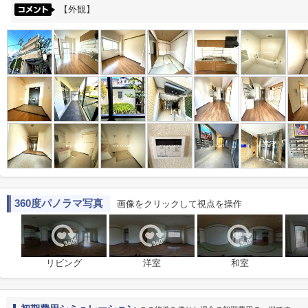
【外観】
360度パノラマ写真
画像をクリックして視点を操作
リビング
洋室
和室