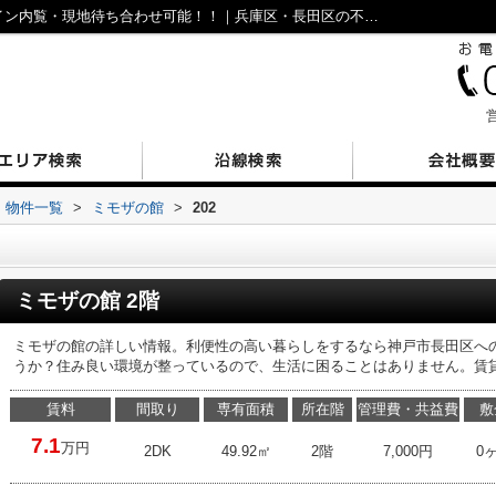
ミモザの館202｜仲介手数料無料！オンライン内覧・現地待ち合わせ可能！！｜兵庫区・長田区の不動産｜N’sESTATE
営
物件一覧
>
ミモザの館
>
202
ミモザの館 2階
ミモザの館の詳しい情報。利便性の高い暮らしをするなら神戸市長田区へ
うか？住み良い環境が整っているので、生活に困ることはありません。賃
賃料
間取り
専有面積
所在階
管理費・共益費
敷
7.1
万円
2DK
49.92㎡
2階
7,000円
0