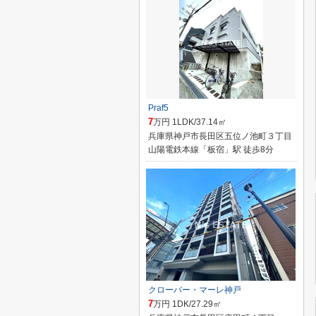
Praf5
7
万円 1LDK/37.14㎡
兵庫県神戸市長田区五位ノ池町３丁目
山陽電鉄本線「板宿」駅 徒歩8分
クローバー・マーレ神戸
7
万円 1DK/27.29㎡