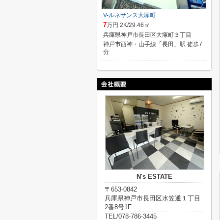
V-ルネサンス大塚町
7
万円 2K/29.46㎡
兵庫県神戸市長田区大塚町３丁目
神戸市西神・山手線「長田」駅 徒歩7
分
N's ESTATE
〒653-0842
兵庫県神戸市長田区水笠通１丁目
2番8号1F
TEL/078-786-3445