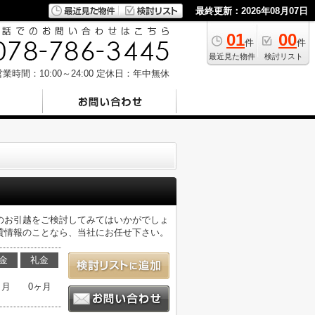
最終更新：2026年08月07日
01
00
件
件
最近見た物件
検討リスト
業時間：10:00～24:00
定休日：年中無休
のお引越をご検討してみてはいかがでしょ
貸情報のことなら、当社にお任せ下さい。
金
礼金
ヶ月
0ヶ月