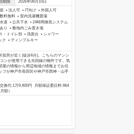
効期限
2026年08月10日
迎
法人可
IT向け
外国人可
数料無料
室内洗濯機置場
水道
公共下水
24時間換気システム
あり
敷地内ごみ置き場
ス・トイレ別
洗面台
シャワー
ック
ディンプルキー
役所が近く(徒歩6分)。こちらのマンシ
ソコンが使用できる光回線の物件です。気
部屋の情報から周辺地域の情報までお任
ッフが神戸市長田区や神戸市西神・山手
。
鍵交換代:1万9,800円 月額保証委託料:864
（月額）