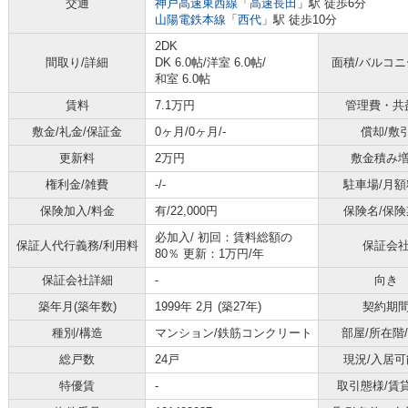
交通
神戸高速東西線
「
高速長田
」駅 徒歩6分
山陽電鉄本線
「
西代
」駅 徒歩10分
2DK
間取り/詳細
DK 6.0帖
/
洋室 6.0帖
/
面積/バルコ
和室 6.0帖
賃料
7.1万円
管理費・共
敷金/礼金/保証金
0ヶ月/0ヶ月/-
償却/敷
更新料
2万円
敷金積み
権利金/雑費
-/-
駐車場/月額
保険加入/料金
有/22,000円
保険名/保険
必加入/
初回：賃料総額の
保証人代行義務/利用料
保証会
80％ 更新：1万円/年
保証会社詳細
-
向き
築年月(築年数)
1999年 2月 (築27年)
契約期
種別/構造
マンション/鉄筋コンクリート
部屋/所在階
総戸数
24戸
現況/入居可
特優賃
-
取引態様/賃