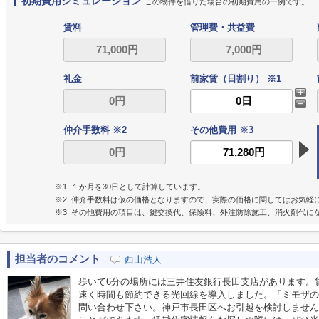
初期費用シミュレーション
この物件を借りた場合の初期費用の一例です。
賃料
管理費・共益費
礼金
前家賃（日割り） ※1
仲介手数料 ※2
その他費用 ※3
※1. １か月を30日として計算しています。
※2. 仲介手数料は仮の価格となりますので、実際の価格に関してはお気軽
※3. その他費用の項目は、鍵交換代、保険料、外注防除施工、消火剤代に
担当者のコメント
西山浩人
歩いて6分の場所には三井住友銀行長田支店があります。賃
速く時間も節約できる光回線を導入しました。「ミモザの
問い合わせ下さい。神戸市長田区へお引越を検討しません