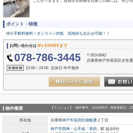
ことができます。賃貸住宅情報をお探しの際には、ぜひ当
ポイント・特徴
仲介手数料無料！オンライン内覧
現地待ち合わせ可能！！
お問い合わせは
N's ESTATEまで
078-786-3445
〒653-0842
兵庫県神戸市長田区水笠通
10:00～24:00 定休日:年中無休
【マンション】
物件番号：101403937
情報更新日：20
物件概要
所在地
兵庫県
神戸市長田区
御船通
２丁目
神戸市西神・山手線
「
長田
」駅 徒歩6分