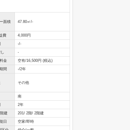
ニー面積
47.80㎡/-
益費
4,000円
引
-/-
増し
-
料金
空有/16,500円 (税込)
期間
-/2年
社
その他
南
間
2年
/階建
201/ 2階/ 2階建
能日
空家/即時
貸区分
仲介/一般