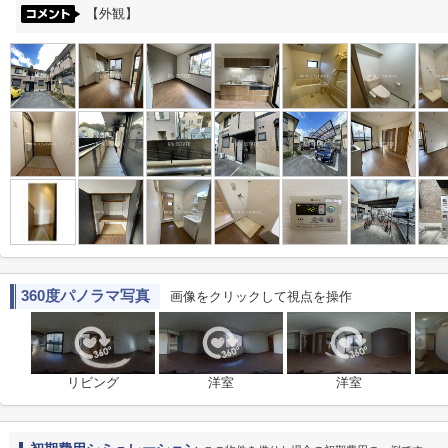
【外観】
360度パノラマ写真
画像をクリックして視点を操作
リビング
洋室
洋室