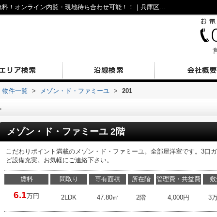
メゾン・ド・ファミーユ201｜仲介手数料無料！オンライン内覧・現地待ち合わせ可能！！｜兵庫区・長田区の不動産｜N’sESTATE
営
物件一覧
>
メゾン・ド・ファミーユ
>
201
1
メゾン・ド・ファミーユ 2階
こだわりポイント満載のメゾン・ド・ファミーユ。全部屋洋室です。3口
ど設備充実。お気軽にご連絡下さい。
賃料
間取り
専有面積
所在階
管理費・共益費
敷
6.1
万円
2LDK
47.80㎡
2階
4,000円
3