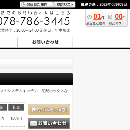
最終更新：2026年08月09日
01
00
件
件
最近見た物件
検討リスト
業時間：10:00～24:00
定休日：年中無休
ガスのシステムキッチン、宅配ボックスな
金
礼金
万円
10万円