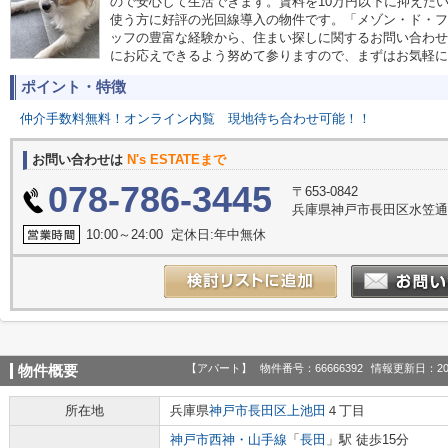
ので安心して生活できます。賃料を10万円以下に抑えた
使う方に好評の光回線導入の物件です。「メゾン・ド・フ
ッフの豊富な経験から、住まい探しに関するお問い合わせ
にお応えできるよう努めて参りますので、まずはお気軽に
ポイント・特徴
仲介手数料無料！オンライン内覧
現地待ち合わせ可能！！
お問い合わせは
N's ESTATEまで
078-786-3445
〒653-0842
兵庫県神戸市長田区水笠通
10:00～24:00 定休日:年中無休
【アパート】
物件番号：66666392
情報更新日：20
物件概要
所在地
兵庫県
神戸市長田区
上池田
４丁目
神戸市西神・山手線
「
長田
」駅 徒歩15分