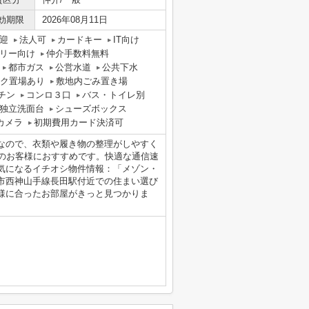
効期限
2026年08月11日
迎
法人可
カードキー
IT向け
リー向け
仲介手数料無料
都市ガス
公営水道
公共下水
ク置場あり
敷地内ごみ置き場
チン
コンロ３口
バス・トイレ別
独立洗面台
シューズボックス
カメラ
初期費用カード決済可
なので、衣類や履き物の整理がしやすく
しのお客様におすすめです。快適な通信速
気になるイチオシ物件情報：「メゾン・
市西神山手線長田駅付近での住まい選び
様に合ったお部屋がきっと見つかりま