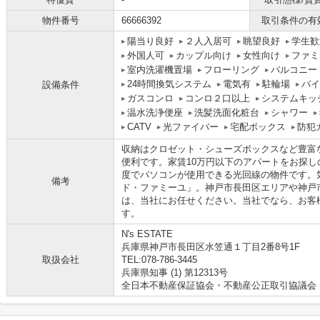
物件番号
66666392
取引条件の有
陽当り良好
２人入居可
眺望良好
学生歓
外国人可
カップル向け
女性向け
ファミ
室内洗濯機置場
フローリング
バルコニー
24時間換気システム
電気有
駐輪場
バイ
設備条件
ガスコンロ
コンロ２口以上
システムキッ
温水洗浄便座
洗髪洗面化粧台
シャワー
CATV
光ファイバー
宅配ボックス
防犯
収納はクロゼット・シューズボックスなど豊富
便利です。家賃10万円以下のアパートをお探
度でパソコンが使用できる光回線の物件です。
備考
ド・ファミーユ」。神戸市長田区エリアや神戸
は、当社にお任せください。当社でなら、お客
す。
N's ESTATE
兵庫県神戸市長田区水笠通１丁目2番8号1F
取扱会社
TEL:078-786-3445
兵庫県知事 (1) 第12313号
全日本不動産保証協会・不動産公正取引協議会