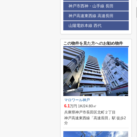
神戸市西神・山手線 長田
神戸高速東西線 高速長田
山陽電鉄本線 西代
この物件を見た方へのお勧め物件
マロワール神戸
6.1
万円 1K/24.80㎡
兵庫県神戸市長田区北町２丁目
神戸高速東西線「高速長田」駅 徒歩2
分