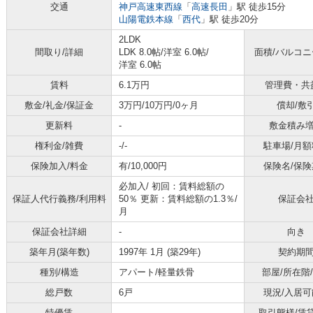
交通
神戸高速東西線
「
高速長田
」駅 徒歩15分
山陽電鉄本線
「
西代
」駅 徒歩20分
2LDK
間取り/詳細
LDK 8.0帖
/
洋室 6.0帖
/
面積/バルコ
洋室 6.0帖
賃料
6.1万円
管理費・共
敷金/礼金/保証金
3万円/10万円/0ヶ月
償却/敷
更新料
-
敷金積み
権利金/雑費
-/-
駐車場/月額
保険加入/料金
有/10,000円
保険名/保険
必加入/
初回：賃料総額の
保証人代行義務/利用料
50％ 更新：賃料総額の1.3％/
保証会
月
保証会社詳細
-
向き
築年月(築年数)
1997年 1月 (築29年)
契約期
種別/構造
アパート/軽量鉄骨
部屋/所在階
総戸数
6戸
現況/入居可
特優賃
-
取引態様/賃