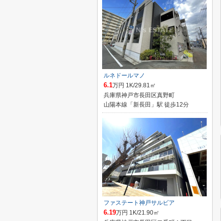
ルネドールマノ
6.1
万円 1K/29.81㎡
兵庫県神戸市長田区真野町
山陽本線「新長田」駅 徒歩12分
ファステート神戸サルビア
6.19
万円 1K/21.90㎡