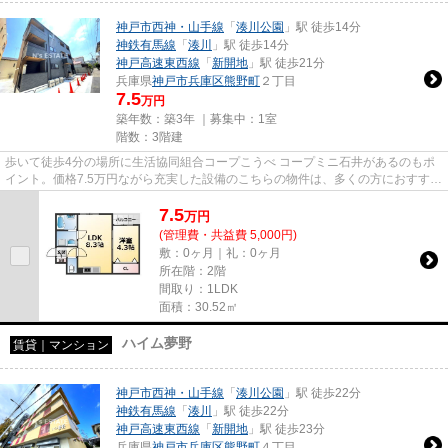
神戸市西神・山手線
「
湊川公園
」駅 徒歩14分
神鉄有馬線
「
湊川
」駅 徒歩14分
神戸高速東西線
「
新開地
」駅 徒歩21分
兵庫県
神戸市兵庫区
熊野町
２丁目
7.5
万円
築年数：築3年 ｜募集中：
1室
階数：3階建
歩いて徒歩4分の場所に生活協同組合コープこうべ コープミニ石井があるのもポ
イント。価格7.5万円ながら充実した設備のこちらの物件は、多くの方におすすめ
です。通信速度が速く時間も...
7.5
万
円
(管理費・共益費 5,000円)
敷：0ヶ月｜礼：0ヶ月
所在階：2階
間取り：1LDK
面積：30.52㎡
ハイム夢野
賃貸｜マンション
神戸市西神・山手線
「
湊川公園
」駅 徒歩22分
神鉄有馬線
「
湊川
」駅 徒歩22分
神戸高速東西線
「
新開地
」駅 徒歩23分
兵庫県
神戸市兵庫区
熊野町
４丁目