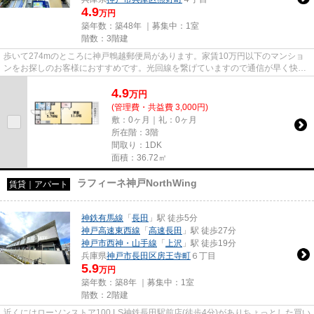
4.9
万円
築年数：築48年 ｜募集中：
1室
階数：3階建
歩いて274mのところに神戸鵯越郵便局があります。家賃10万円以下のマンショ
ンをお探しのお客様におすすめです。光回線を繋げていますので通信が早く快適
にパソコンが使えます。気にな...
4.9
万
円
(管理費・共益費 3,000円)
敷：0ヶ月｜礼：0ヶ月
所在階：3階
間取り：1DK
面積：36.72㎡
ラフィーネ神戸NorthWing
賃貸｜アパート
神鉄有馬線
「
長田
」駅 徒歩5分
神戸高速東西線
「
高速長田
」駅 徒歩27分
神戸市西神・山手線
「
上沢
」駅 徒歩19分
兵庫県
神戸市長田区
房王寺町
６丁目
5.9
万円
築年数：築8年 ｜募集中：
1室
階数：2階建
近くにはローソンストア100 LS神鉄長田駅前店(徒歩4分)がありちょっとした買い