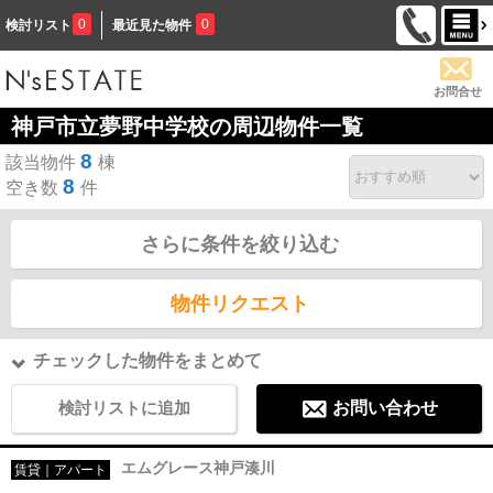
0
0
検討リスト
最近見た物件
お問合せ
神戸市立夢野中学校の周辺物件一覧
8
該当物件
棟
8
空き数
件
さらに条件を絞り込む
物件リクエスト
チェックした物件をまとめて
検討リストに追加
お問い合わせ
エムグレース神戸湊川
賃貸｜アパート