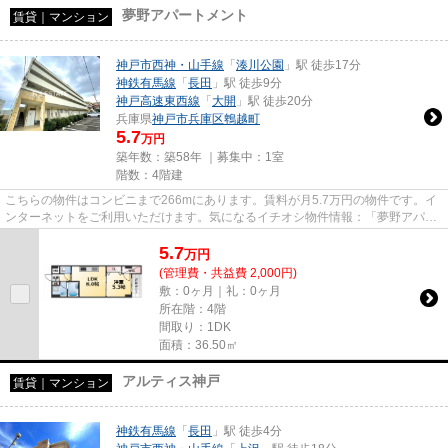
夢野アパートメント
賃貸｜マンション
神戸市西神・山手線
「
湊川公園
」駅 徒歩17分
神鉄有馬線
「
長田
」駅 徒歩9分
神戸高速東西線
「
大開
」駅 徒歩20分
兵庫県
神戸市兵庫区
鵯越町
5.7
万円
築年数：築58年 ｜募集中：
1室
階数：4階建
こちらの物件はコンビニまで266mにあります。賃料が月5.7万円の物件です。イ
ンターネットをご利用いただけます。気になるイチオシ物件情報：「夢野アパー
トメント」。当社は神戸市兵庫...
5.7
万
円
(管理費・共益費 2,000円)
敷：0ヶ月｜礼：0ヶ月
所在階：4階
間取り：1DK
面積：36.50㎡
アルティス神戸
賃貸｜マンション
神鉄有馬線
「
長田
」駅 徒歩4分