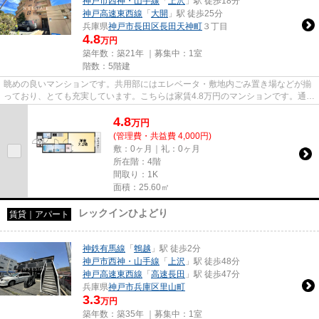
神戸市西神・山手線
「
上沢
」駅 徒歩18分
神戸高速東西線
「
大開
」駅 徒歩25分
兵庫県
神戸市長田区
長田天神町
３丁目
4.8
万円
築年数：築21年 ｜募集中：
1室
階数：5階建
眺めの良いマンションです。共用部にはエレベータ・敷地内ごみ置き場などが揃
っており、とても充実しています。こちらは家賃4.8万円のマンションです。通信
速度が速く時間も節約できる...
4.8
万
円
(管理費・共益費 4,000円)
敷：0ヶ月｜礼：0ヶ月
所在階：4階
間取り：1K
面積：25.60㎡
レックインひよどり
賃貸｜アパート
神鉄有馬線
「
鵯越
」駅 徒歩2分
神戸市西神・山手線
「
上沢
」駅 徒歩48分
神戸高速東西線
「
高速長田
」駅 徒歩47分
兵庫県
神戸市兵庫区
里山町
3.3
万円
築年数：築35年 ｜募集中：
1室