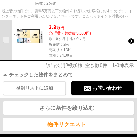
階数：2階建
最上階の物件です。賃料5万円以下の物件をお探しのお客様におすすめです。イ
ンターネットをご利用いただけるアパートです。こだわりポイント満載のレック
インひよどり。神戸市兵庫区エ...
3.3
万
円
(管理費・共益費 5,000円)
敷：0ヶ月｜礼：0ヶ月
所在階：2階
間取り：1DK
面積：24.00㎡
該当公開件数
8
棟 空き数
8
件
1-8
棟表示
チェックした物件をまとめて
検討リストに追加
お問い合わせ
さらに条件を絞り込む
物件リクエスト