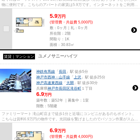
物に便利です。こちらのアパートの家賃は5.9万です。インターネットをご利用い
ただける物件です。「ラフ...
5.9
万
円
(管理費・共益費 5,000円)
敷：0ヶ月｜礼：0ヶ月
所在階：2階
間取り：1K
面積：30.83㎡
ユメノサニーハイツ
賃貸｜マンション
神鉄有馬線
「
長田
」駅 徒歩5分
神戸市西神・山手線
「
上沢
」駅 徒歩25分
神戸高速東西線
「
大開
」駅 徒歩30分
兵庫県
神戸市長田区
滝谷町
１丁目
6.9
万円
築年数：築52年 ｜募集中：
1室
階数：5階建
ファミリーマート 滝山町店まで徒歩1分と近場にコンビニがあるのもポイント。
こちらは賃料6.9万円の物件です。光回線を繋げましたのでパソコン作業がスムー
ズです。「ユメノサニーハイ...
6.9
万
円
(管理費・共益費 4,000円)