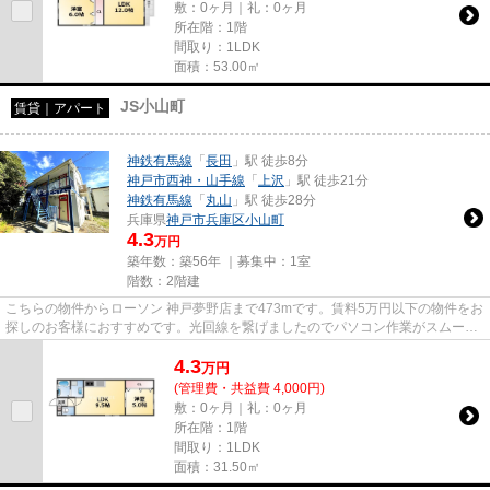
敷：0ヶ月｜礼：0ヶ月
所在階：1階
間取り：1LDK
面積：53.00㎡
JS小山町
賃貸｜アパート
神鉄有馬線
「
長田
」駅 徒歩8分
神戸市西神・山手線
「
上沢
」駅 徒歩21分
神鉄有馬線
「
丸山
」駅 徒歩28分
兵庫県
神戸市兵庫区
小山町
4.3
万円
築年数：築56年 ｜募集中：
1室
階数：2階建
こちらの物件からローソン 神戸夢野店まで473mです。賃料5万円以下の物件をお
探しのお客様におすすめです。光回線を繋げましたのでパソコン作業がスムーズ
です。当社イチオシの物件の...
4.3
万
円
(管理費・共益費 4,000円)
敷：0ヶ月｜礼：0ヶ月
所在階：1階
間取り：1LDK
面積：31.50㎡