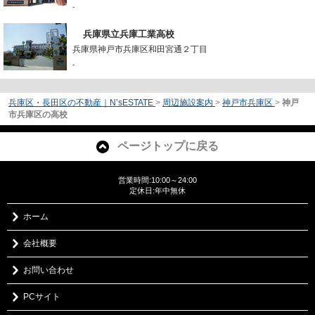
-
兵庫県立兵庫工業高校
兵庫県神戸市兵庫区和田宮通２丁目
-
兵庫区・長田区の不動産｜N’sESTATE
>
周辺施設案内
>
神戸市兵庫区
>
神戸
市兵庫区の高校
ページトップに戻る
営業時間:10:00～24:00
定休日:年中無休
ホーム
会社概要
お問い合わせ
PCサイト