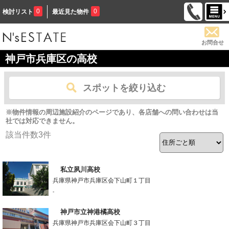
0
0
検討リスト
最近見た物件
お問合せ
神戸市兵庫区の高校
スポットを絞り込む
※物件情報の周辺施設紹介のページであり、各店舗への問い合わせは当
社では対応できません。
該当件数
3
件
私立夙川高校
兵庫県神戸市兵庫区会下山町１丁目
-
神戸市立神港橘高校
兵庫県神戸市兵庫区会下山町３丁目