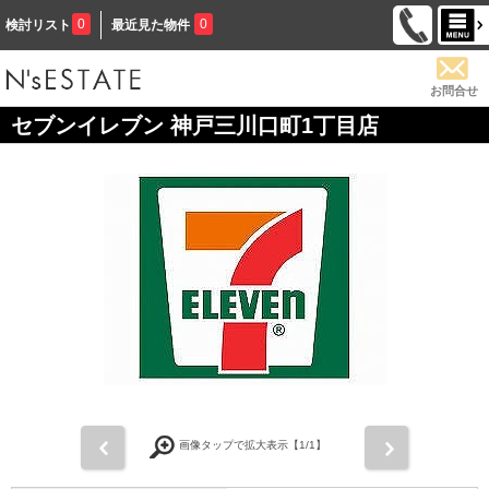
0
0
検討リスト
最近見た物件
お問合せ
セブンイレブン 神戸三川口町1丁目店
前
次
画像タップで拡大表示【
1
/1】