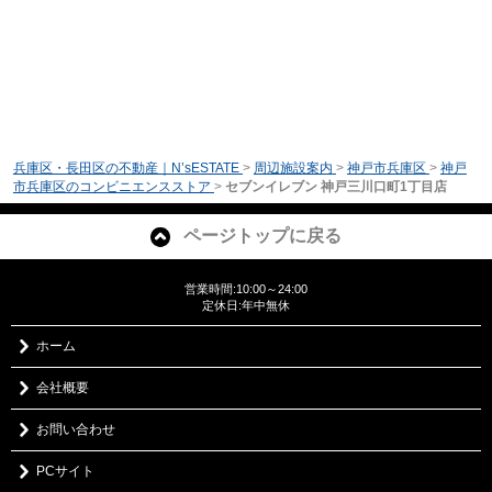
兵庫区・長田区の不動産｜N’sESTATE
>
周辺施設案内
>
神戸市兵庫区
>
神戸
市兵庫区のコンビニエンスストア
>
セブンイレブン 神戸三川口町1丁目店
ページトップに戻る
営業時間:10:00～24:00
定休日:年中無休
ホーム
会社概要
お問い合わせ
PCサイト