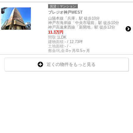
賃貸｜マンション
プレジオ神戸WEST
山陽本線「兵庫」駅 徒歩10分
神戸市海岸線「中央市場前」駅 徒歩10分
神戸高速東西線「新開地」駅 徒歩12分
11.3万円
間取:
1LDK
建物面積:
- / 12.73坪
土地面積:
- / -
敷金/礼金:
0ヶ月/0.5ヶ月
近くの物件をもっと見る