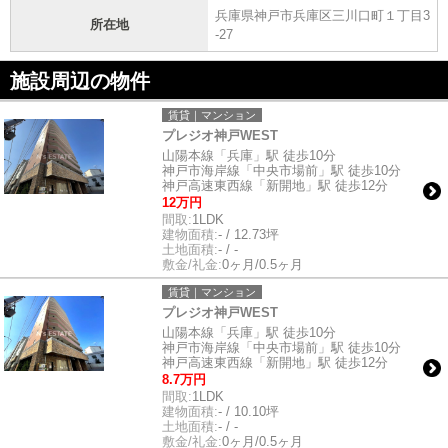
兵庫県神戸市兵庫区三川口町１丁目3
所在地
-27
施設周辺の物件
賃貸｜マンション
プレジオ神戸WEST
山陽本線「兵庫」駅 徒歩10分
神戸市海岸線「中央市場前」駅 徒歩10分
神戸高速東西線「新開地」駅 徒歩12分
12万円
間取:
1LDK
建物面積:
- / 12.73坪
土地面積:
- / -
敷金/礼金:
0ヶ月/0.5ヶ月
賃貸｜マンション
プレジオ神戸WEST
山陽本線「兵庫」駅 徒歩10分
神戸市海岸線「中央市場前」駅 徒歩10分
神戸高速東西線「新開地」駅 徒歩12分
8.7万円
間取:
1LDK
建物面積:
- / 10.10坪
土地面積:
- / -
敷金/礼金:
0ヶ月/0.5ヶ月