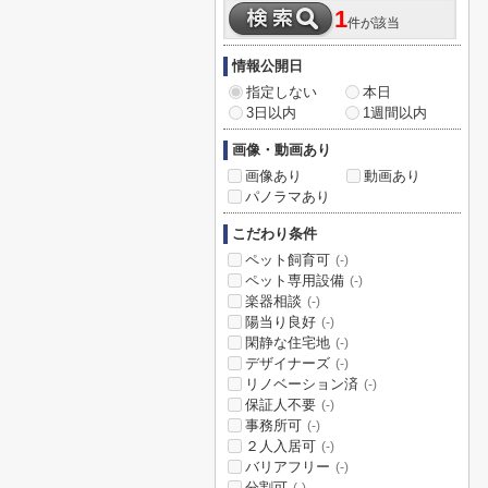
1
件が該当
情報公開日
指定しない
本日
3日以内
1週間以内
画像・動画あり
画像あり
動画あり
パノラマあり
こだわり条件
ペット飼育可
(-)
ペット専用設備
(-)
楽器相談
(-)
陽当り良好
(-)
閑静な住宅地
(-)
デザイナーズ
(-)
リノベーション済
(-)
保証人不要
(-)
事務所可
(-)
２人入居可
(-)
バリアフリー
(-)
分割可