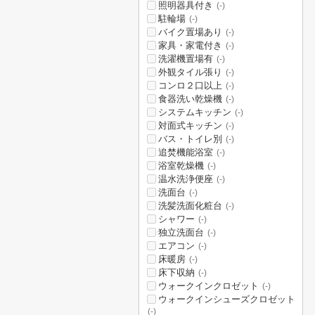
照明器具付き
(-)
駐輪場
(-)
バイク置場あり
(-)
家具・家電付き
(-)
洗濯機置場有
(-)
外観タイル張り
(-)
コンロ２口以上
(-)
食器洗い乾燥機
(-)
システムキッチン
(-)
対面式キッチン
(-)
バス・トイレ別
(-)
追焚機能浴室
(-)
浴室乾燥機
(-)
温水洗浄便座
(-)
洗面台
(-)
洗髪洗面化粧台
(-)
シャワー
(-)
独立洗面台
(-)
エアコン
(-)
床暖房
(-)
床下収納
(-)
ウォークインクロゼット
(-)
ウォークインシューズクロゼット
(-)