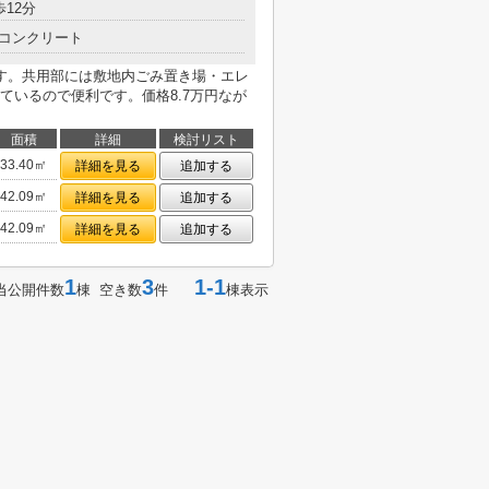
歩12分
コンクリート
す。共用部には敷地内ごみ置き場・エレ
ているので便利です。価格8.7万円なが
面積
詳細
検討リスト
33.40㎡
詳細を見る
追加する
42.09㎡
詳細を見る
追加する
42.09㎡
詳細を見る
追加する
1
3
1-1
当公開件数
棟 空き数
件
棟表示