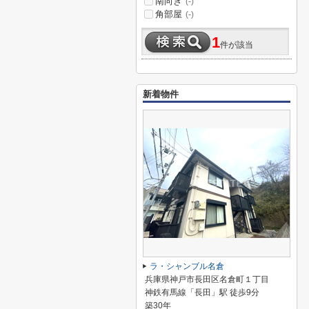
南向き
(-)
角部屋
(-)
1
件が該当
新着物件
ラ・シャンブル名倉
兵庫県神戸市長田区名倉町１丁目
神鉄有馬線「長田」駅 徒歩9分
築30年