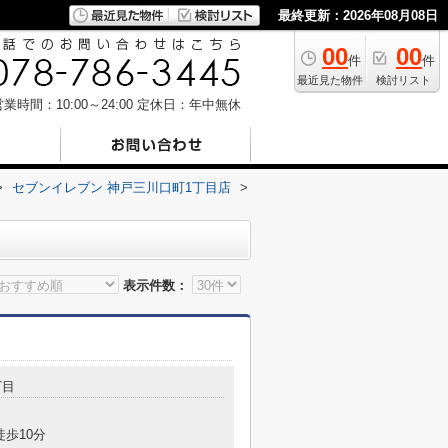
最終更新：2026年08月08日
00
00
件
件
最近見た物件
検討リスト
業時間：10:00～24:00
定休日：年中無休
>
セブンイレブン 神戸三川口町1丁目店
>
表示件数：
丁目
徒歩10分