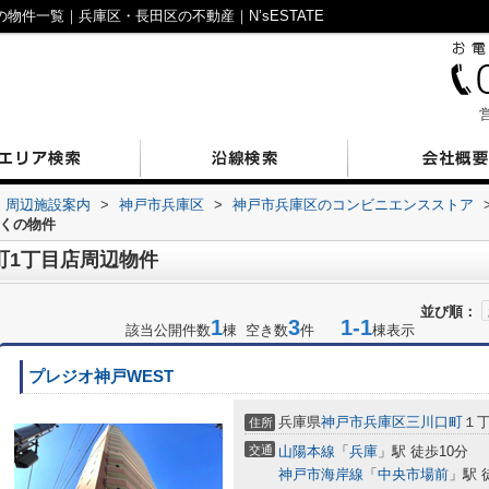
物件一覧｜兵庫区・長田区の不動産｜N’sESTATE
営
周辺施設案内
>
神戸市兵庫区
>
神戸市兵庫区のコンビニエンスストア
近くの物件
町1丁目店周辺物件
並び順：
1
3
1-1
該当公開件数
棟 空き数
件
棟表示
プレジオ神戸WEST
兵庫県
神戸市兵庫区
三川口町
１
住所
交通
山陽本線
「
兵庫
」駅 徒歩10分
神戸市海岸線
「
中央市場前
」駅 