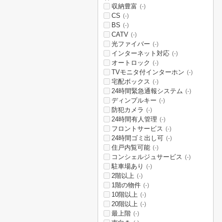
収納豊富
(-)
CS
(-)
BS
(-)
CATV
(-)
光ファイバー
(-)
インターネット対応
(-)
オートロック
(-)
TVモニタ付インターホン
(-)
宅配ボックス
(-)
24時間緊急通報システム
(-)
ディンプルキー
(-)
防犯カメラ
(-)
24時間有人管理
(-)
フロントサービス
(-)
24時間ゴミ出し可
(-)
住戸内覧可能
(-)
コンシェルジュサービス
(-)
駐車場あり
(-)
2階以上
(-)
1階の物件
(-)
10階以上
(-)
20階以上
(-)
最上階
(-)