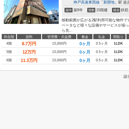
神戸高速東西線
「
新開地
」駅 徒
築8年
15階建
鉄筋
築年
階数
構造
移動範囲が広がる2駅利用可能な物件で
ベータなど様々な設備やサービスが揃っ
ら充...
所在階
賃料
管理費・共益費
敷金
礼金
間取り
8.7
万円
0ヶ月
4階
15,000円
0.5ヶ月
1LDK
12
万円
0ヶ月
5階
15,000円
0.5ヶ月
1LDK
11.3
万円
0ヶ月
6階
15,000円
0.5ヶ月
1LDK
該