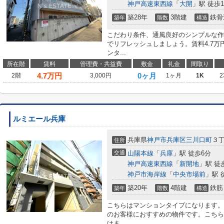
神戸高速東西線
「
大開
」駅 徒歩1
築28年
3階建
鉄骨
築年
階数
構造
こだわり条件、通風良好のシンプルな作
でリフレッシュしましょう。賃料4.7
ンタ...
所在階
賃料
管理費・共益費
敷金
礼金
間取り
4.7
万円
0ヶ月
2階
3,000円
1ヶ月
1K
2
ルミエール兵庫
兵庫県
神戸市兵庫区
三川口町
３
住所
交通
山陽本線
「
兵庫
」駅 徒歩6分
神戸高速東西線
「
新開地
」駅 徒
神戸市海岸線
「
中央市場前
」駅 
築20年
4階建
鉄筋
築年
階数
構造
こちらはマンションタイプになります。
のお客様におすすめの物件です。こちら
けま...