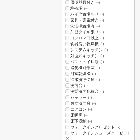
照明器具付き
(-)
駐輪場
(-)
バイク置場あり
(-)
家具・家電付き
(-)
洗濯機置場有
(-)
外観タイル張り
(-)
コンロ２口以上
(-)
食器洗い乾燥機
(-)
システムキッチン
(-)
対面式キッチン
(-)
バス・トイレ別
(-)
追焚機能浴室
(-)
浴室乾燥機
(-)
温水洗浄便座
(-)
洗面台
(-)
洗髪洗面化粧台
(-)
シャワー
(-)
独立洗面台
(-)
エアコン
(-)
床暖房
(-)
床下収納
(-)
ウォークインクロゼット
(-)
ウォークインシューズクロゼット
(-)