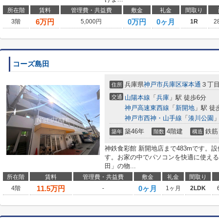
所在階
賃料
管理費・共益費
敷金
礼金
間取り
6
万円
0万円
0ヶ月
3階
5,000円
1R
2
コーズ島田
兵庫県
神戸市兵庫区
塚本通
３丁
住所
交通
山陽本線
「
兵庫
」駅 徒歩6分
神戸高速東西線
「
新開地
」駅 徒
神戸市西神・山手線
「
湊川公園
」
築46年
4階建
鉄筋
築年
階数
構造
神鉄食彩館 新開地店まで483mです。設
す。お家の中でパソコンを快適に使える
田」の物...
所在階
賃料
管理費・共益費
敷金
礼金
間取り
11.5
万円
0ヶ月
4階
-
1ヶ月
2LDK