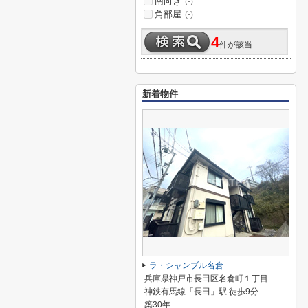
南向き
(-)
角部屋
(-)
4
件が該当
新着物件
ラ・シャンブル名倉
兵庫県神戸市長田区名倉町１丁目
神鉄有馬線「長田」駅 徒歩9分
築30年