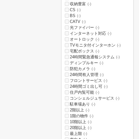
収納豊富
(-)
CS
(-)
BS
(-)
CATV
(-)
光ファイバー
(-)
インターネット対応
(-)
オートロック
(-)
TVモニタ付インターホン
(-)
宅配ボックス
(-)
24時間緊急通報システム
(-)
ディンプルキー
(-)
防犯カメラ
(-)
24時間有人管理
(-)
フロントサービス
(-)
24時間ゴミ出し可
(-)
住戸内覧可能
(-)
コンシェルジュサービス
(-)
駐車場あり
(-)
2階以上
(-)
1階の物件
(-)
10階以上
(-)
20階以上
(-)
最上階
(-)