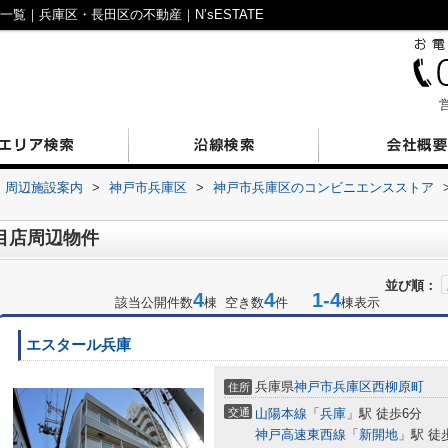
覧｜兵庫区・長田区の不動産｜N’sESTATE
営
周辺施設案内
>
神戸市兵庫区
>
神戸市兵庫区のコンビニエンスストア
目店周辺物件
並び順：
4
4
1-4
該当公開件数
棟 空き数
件
棟表示
エスタール兵庫
兵庫県
神戸市兵庫区
西柳原町
住所
交通
山陽本線
「
兵庫
」駅 徒歩6分
神戸高速東西線
「
新開地
」駅 徒