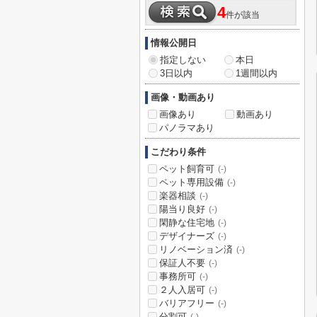
4
件が該当
情報公開日
指定しない
本日
3日以内
1週間以内
画像・動画あり
画像あり
動画あり
パノラマあり
こだわり条件
ペット飼育可
(-)
ペット専用設備
(-)
楽器相談
(-)
陽当り良好
(-)
閑静な住宅地
(-)
デザイナーズ
(-)
リノベーション済
(-)
保証人不要
(-)
事務所可
(-)
２人入居可
(-)
バリアフリー
(-)
分割可