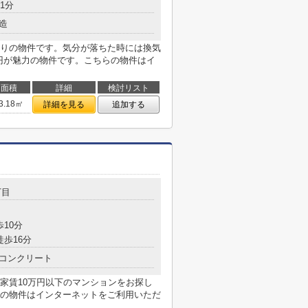
1分
造
りの物件です。気分が落ちた時には換気
万円が魅力の物件です。こちらの物件はイ
面積
詳細
検討リスト
3.18㎡
詳細を見る
追加する
丁目
歩10分
徒歩16分
コンクリート
家賃10万円以下のマンションをお探し
の物件はインターネットをご利用いただ