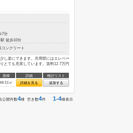
目
歩7分
駅 徒歩10分
筋コンクリート
少し楽にできます。共用部にはエレベー
とても充実しています。賃料12.7万円
面積
詳細
検討リスト
48.51㎡
詳細を見る
追加する
4
4
1-4
当公開件数
棟 空き数
件
棟表示