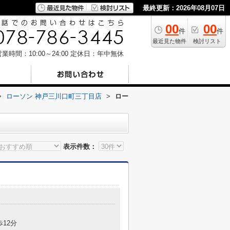
最終更新：2026年08月07日
00
00
件
件
最近見た物件
検討リスト
業時間：10:00～24:00
定休日：年中無休
>
ローソン 神戸三川口町三丁目店
>
ロー
表示件数：
歩12分