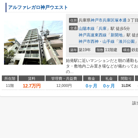
アルファレガロ神戸ウエスト
兵庫県
神戸市兵庫区
塚本通
３丁
住所
交通
山陽本線
「
兵庫
」駅 徒歩5分
神戸高速東西線
「
新開地
」駅 徒
神戸市西神・山手線
「
湊川公園
」
築19年
11階建
鉄
築年
階数
構造
始発駅に近いマンションだと朝の通勤も
タ・敷地内ごみ置き場などが備わっており
の...
所在階
賃料
管理費・共益費
敷金
礼金
間取り
12.7
万円
0ヶ月
0ヶ月
11階
12,000円
1LDK
該