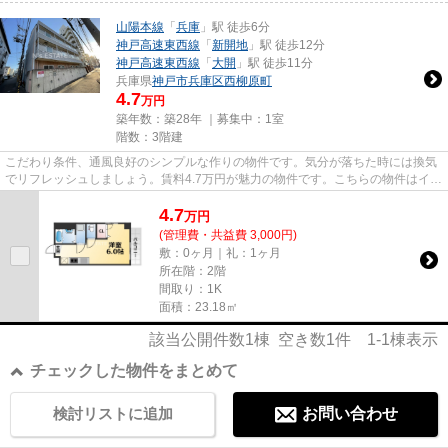
山陽本線
「
兵庫
」駅 徒歩6分
神戸高速東西線
「
新開地
」駅 徒歩12分
神戸高速東西線
「
大開
」駅 徒歩11分
兵庫県
神戸市兵庫区
西柳原町
4.7
万円
築年数：築28年 ｜募集中：
1室
階数：3階建
こだわり条件、通風良好のシンプルな作りの物件です。気分が落ちた時には換気
でリフレッシュしましょう。賃料4.7万円が魅力の物件です。こちらの物件はイン
ターネットをご利用いただけ...
4.7
万
円
(管理費・共益費 3,000円)
敷：0ヶ月｜礼：1ヶ月
所在階：2階
間取り：1K
面積：23.18㎡
該当公開件数
1
棟 空き数
1
件
1-1
棟表示
チェックした物件をまとめて
検討リストに追加
お問い合わせ