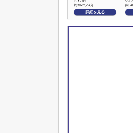
7.7
6.7
万円
約302m／4分
約54
詳細を見る