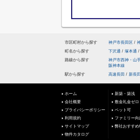
市区町村から探す
神戸市長田区
/
町名から探す
下沢通
/
塚本通
/
路線から探す
神戸市西神・山
阪神本線
駅から探す
高速長田
/
新長
ホーム
新築・築浅
会社概要
敷金礼金ゼロ
プライバシーポリシー
ペット可
利用規約
ファミリー向
サイトマップ
弊社おすすめ
物件カタログ