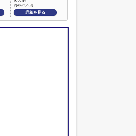
6.3
万円
約469m／6分
詳細を見る