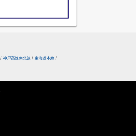
/
神戸高速南北線
/
東海道本線
/
E