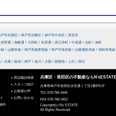
神戸市兵庫区
/
神戸市須磨区
/
神戸市中央区
/
西宮市
松野通
/
御船通
/
大田町
/
松原通
/
房王寺町
/
中道通
/
北町
/
湊町
手線
/
山陽本線
/
神戸高速東西線
/
神戸市海岸線
/
山陽電鉄本線
/
神鉄有馬線
田
/
兵庫
/
板宿
/
神戸
/
湊川
/
大開
/
新開地
/
上沢
/
西代
兵庫区・長田区の不動産ならN’sESTAT
周辺施設検索
スタッフ紹介
兵庫県神戸市長田区水笠通１丁目2番8号1F
お客様の声
TEL:078-786-3445
け
お問い合わせ
FAX:078-786-3452
物件
Copyright(c) N's ESTATE
All Rights Reserved.