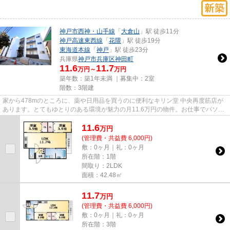
神戸市西神・山手線
「
大倉山
」駅 徒歩11分
神戸高速東西線
「
花隈
」駅 徒歩19分
東海道本線
「
神戸
」駅 徒歩23分
兵庫県
神戸市兵庫区
神田町
11.6
11.7
万円～
万円
築年数：築1年未満 ｜募集中：
2室
階数：3階建
家から478mのところに、薬や日用品を買うのに便利なキリン堂 中央再度筋店が
あります。とてもゆとりのある環境が魅力の月11.6万円の物件。お仕事でパソコ
ンを使う方に好評の光回線導入...
11.6
万
円
(管理費・共益費 6,000円)
敷：0ヶ月｜礼：0ヶ月
所在階：1階
間取り：2LDK
面積：42.48㎡
11.7
万
円
(管理費・共益費 6,000円)
敷：0ヶ月｜礼：0ヶ月
所在階：3階