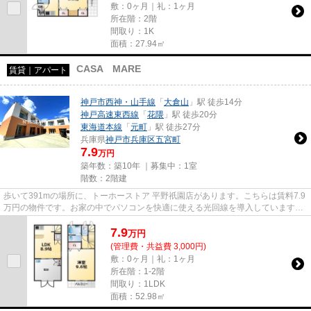
敷：0ヶ月｜礼：1ヶ月
所在階：2階
間取り：1K
面積：27.94㎡
CASA MARE
賃貸｜アパート
神戸市西神・山手線
「
大倉山
」駅 徒歩14分
神戸高速東西線
「
花隈
」駅 徒歩20分
東海道本線
「
元町
」駅 徒歩27分
兵庫県
神戸市兵庫区
五宮町
7.9
万円
築年数：築10年 ｜募集中：
1室
階数：2階建
歩いて391mの場所に、トーホーストア 平野祇園店があります。こちらは賃料7.9
万円の物件です。お家の中でパソコンを快適に使える光回線を導入しています。
気になるイチオシ物件情報：...
7.9
万
円
(管理費・共益費 3,000円)
敷：0ヶ月｜礼：1ヶ月
所在階：1-2階
間取り：1LDK
面積：52.98㎡