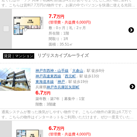
す。こちらは賃料7.7万円の物件です。お家の中でパソコンを快適に使える光回線
を導入しています。「フォー...
7.7
万
円
(管理費・共益費 6,000円)
敷：0ヶ月｜礼：2ヶ月
所在階：1階
間取り：1R
面積：35.51㎡
リブリスカイブルーライズ
賃貸｜マンション
神戸市西神・山手線
「
大倉山
」駅 徒歩8分
神戸高速東西線
「
西元町
」駅 徒歩13分
東海道本線
「
神戸
」駅 徒歩19分
兵庫県
神戸市兵庫区
矢部町
6.7
万円
築年数：築7年 ｜募集中：
1室
階数：3階建
通風システムが整った換気がしやすい物件です。こちらの物件の家賃は6.7万で
す。こちらの物件はインターネットをご利用いただけます。ぜひ一度見ていただ
きたい、「リブリスカイブルー...
6.7
万
円
(管理費・共益費 4,000円)