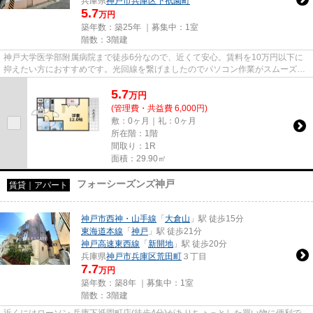
兵庫県
神戸市兵庫区
下祇園町
5.7
万円
築年数：築25年 ｜募集中：
1室
階数：3階建
神戸大学医学部附属病院まで徒歩6分なので、近くて安心。賃料を10万円以下に
抑えたい方におすすめです。光回線を繋げましたのでパソコン作業がスムーズで
す。「テルマ下祗園」の物件情...
5.7
万
円
(管理費・共益費 6,000円)
敷：0ヶ月｜礼：0ヶ月
所在階：1階
間取り：1R
面積：29.90㎡
フォーシーズンズ神戸
賃貸｜アパート
神戸市西神・山手線
「
大倉山
」駅 徒歩15分
東海道本線
「
神戸
」駅 徒歩21分
神戸高速東西線
「
新開地
」駅 徒歩20分
兵庫県
神戸市兵庫区
荒田町
３丁目
7.7
万円
築年数：築8年 ｜募集中：
1室
階数：3階建
近くにはローソン 兵庫下祇園町店(徒歩4分)がありちょっとした買い物に便利で