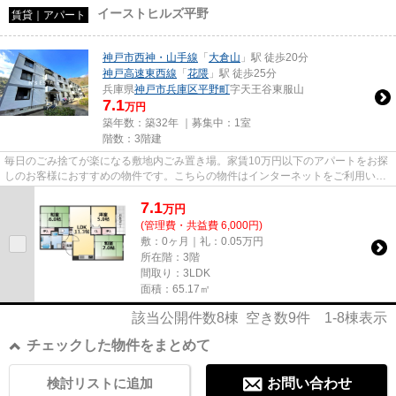
イーストヒルズ平野
賃貸｜アパート
神戸市西神・山手線
「
大倉山
」駅 徒歩20分
神戸高速東西線
「
花隈
」駅 徒歩25分
兵庫県
神戸市兵庫区
平野町
字天王谷東服山
7.1
万円
築年数：築32年 ｜募集中：
1室
階数：3階建
毎日のごみ捨てが楽になる敷地内ごみ置き場。家賃10万円以下のアパートをお探
しのお客様におすすめの物件です。こちらの物件はインターネットをご利用いた
だけます。「イーストヒルズ...
7.1
万
円
(管理費・共益費 6,000円)
敷：0ヶ月｜礼：0.05万円
所在階：3階
間取り：3LDK
面積：65.17㎡
該当公開件数
8
棟 空き数
9
件
1-8
棟表示
チェックした物件をまとめて
検討リストに追加
お問い合わせ