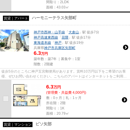
間取り：2LDK
面積：43.03㎡
ハーモニーテラス矢部町
賃貸｜アパート
神戸市西神・山手線
「
大倉山
」駅 徒歩7分
神戸高速東西線
「
花隈
」駅 徒歩17分
東海道本線
「
神戸
」駅 徒歩19分
兵庫県
神戸市兵庫区
矢部町
6.3
万円
築年数：築7年 ｜募集中：
1室
階数：2階建
徒歩5分のところに神戸五宮郵便局があります。賃料10万円以下をご希望のお客
様、ぜひお問い合わせください。こちらのアパートはインターネットをご利用い
ただけます。新着情報：ハーモ...
6.3
万
円
(管理費・共益費 4,000円)
敷：0ヶ月｜礼：1ヶ月
所在階：2階
間取り：1K
面積：20.79㎡
ピソ矢部
賃貸｜マンション