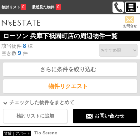
0
0
検討リスト
最近見た物件
お問合せ
ローソン 兵庫下祇園町店の周辺物件一覧
8
該当物件
棟
9
空き数
件
さらに条件を絞り込む
物件リクエスト
チェックした物件をまとめて
検討リストに追加
お問い合わせ
Tio Sereno
賃貸｜アパート