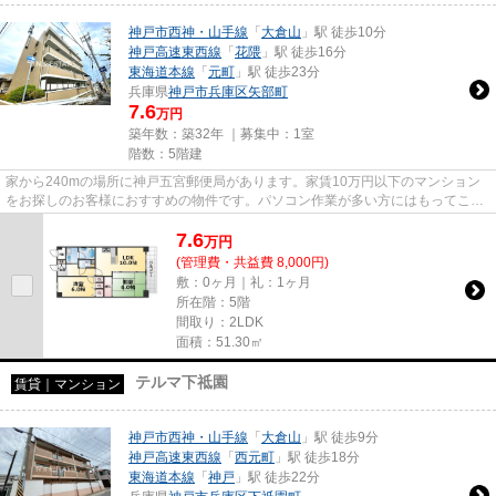
神戸市西神・山手線
「
大倉山
」駅 徒歩10分
神戸高速東西線
「
花隈
」駅 徒歩16分
東海道本線
「
元町
」駅 徒歩23分
兵庫県
神戸市兵庫区
矢部町
7.6
万円
築年数：築32年 ｜募集中：
1室
階数：5階建
家から240mの場所に神戸五宮郵便局があります。家賃10万円以下のマンション
をお探しのお客様におすすめの物件です。パソコン作業が多い方にはもってこい
の物件マンション、光回線導入...
7.6
万
円
(管理費・共益費 8,000円)
敷：0ヶ月｜礼：1ヶ月
所在階：5階
間取り：2LDK
面積：51.30㎡
テルマ下祗園
賃貸｜マンション
神戸市西神・山手線
「
大倉山
」駅 徒歩9分
神戸高速東西線
「
西元町
」駅 徒歩18分
東海道本線
「
神戸
」駅 徒歩22分