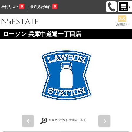
0
0
検討リスト
最近見た物件
お問合せ
ローソン 兵庫中道通一丁目店
前
次
画像タップで拡大表示【
1
/1】