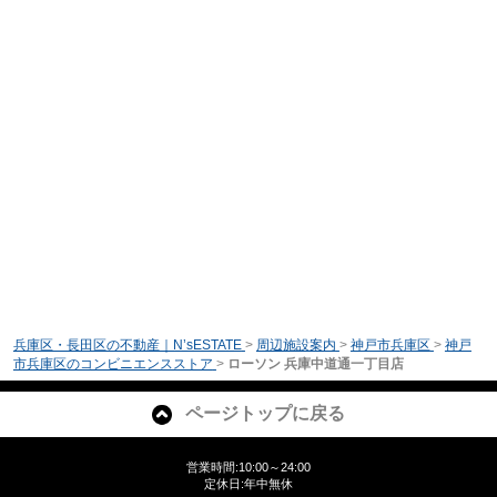
兵庫区・長田区の不動産｜N’sESTATE
>
周辺施設案内
>
神戸市兵庫区
>
神戸
市兵庫区のコンビニエンスストア
>
ローソン 兵庫中道通一丁目店
ページトップに戻る
営業時間:10:00～24:00
定休日:年中無休