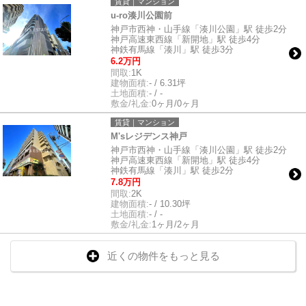
賃貸｜マンション
u-ro湊川公園前
神戸市西神・山手線「湊川公園」駅 徒歩2分
神戸高速東西線「新開地」駅 徒歩4分
神鉄有馬線「湊川」駅 徒歩3分
6.2万円
間取:
1K
建物面積:
- / 6.31坪
土地面積:
- / -
敷金/礼金:
0ヶ月/0ヶ月
賃貸｜マンション
M'sレジデンス神戸
神戸市西神・山手線「湊川公園」駅 徒歩2分
神戸高速東西線「新開地」駅 徒歩4分
神鉄有馬線「湊川」駅 徒歩2分
7.8万円
間取:
2K
建物面積:
- / 10.30坪
土地面積:
- / -
敷金/礼金:
1ヶ月/2ヶ月
近くの物件をもっと見る