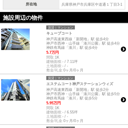
所在地
兵庫県神戸市兵庫区中道通１丁目3-1
施設周辺の物件
賃貸｜マンション
キューブコート
神戸高速東西線「新開地」駅 徒歩4分
神戸市西神・山手線「湊川公園」駅 徒歩4分
神鉄有馬線「湊川」駅 徒歩4分
5.7万円
間取:
1K
建物面積:
- / 7.11坪
土地面積:
- / -
敷金/礼金:
0ヶ月/0ヶ月
賃貸｜マンション
エステムコート神戸ステーションウィズ
神戸高速東西線「新開地」駅 徒歩2分
神戸市西神・山手線「湊川公園」駅 徒歩5分
神鉄有馬線「湊川」駅 徒歩5分
5.95万円
間取:
1K
建物面積:
- / 6.55坪
土地面積:
- / -
敷金/礼金:
0ヶ月/0ヶ月