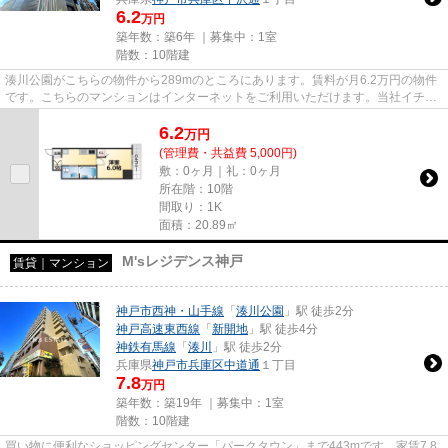
6.2
万円
築年数：築6年 ｜募集中：
1室
階数：10階建
湊川公園がこちらの物件から289mのところにあります。賃料が月6.2万円の物件
です。こちらのマンションはインターネットをご利用いただけます。当社イチオ
シの物件の「u-ro湊川公園前」...
6.2
万
円
(管理費・共益費 5,000円)
敷：0ヶ月｜礼：0ヶ月
所在階：10階
間取り：1K
面積：20.89㎡
M'sレジデンス神戸
賃貸｜マンション
神戸市西神・山手線
「
湊川公園
」駅 徒歩2分
神戸高速東西線
「
新開地
」駅 徒歩4分
神鉄有馬線
「
湊川
」駅 徒歩2分
兵庫県
神戸市兵庫区
中道通
１丁目
7.8
万円
築年数：築19年 ｜募集中：
1室
階数：10階建
買い物に便利なショッピングセンター「パークタウン」まで443mです。家賃7.8