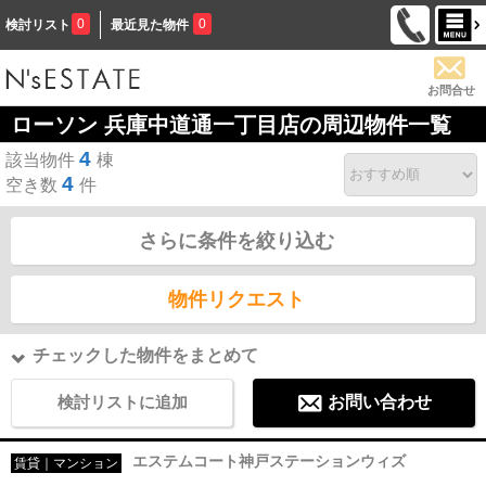
0
0
検討リスト
最近見た物件
お問合せ
ローソン 兵庫中道通一丁目店の周辺物件一覧
4
該当物件
棟
4
空き数
件
さらに条件を絞り込む
物件リクエスト
チェックした物件をまとめて
検討リストに追加
お問い合わせ
エステムコート神戸ステーションウィズ
賃貸｜マンション