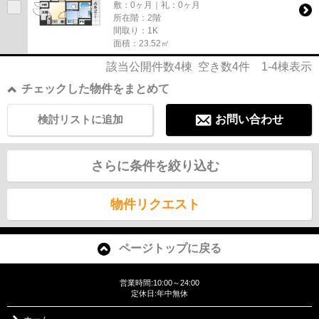
敷：0ヶ月｜礼：0ヶ月
所在階：2階
間取り：1K
面積：23.52㎡
該当公開件数
4
棟 空き数
4
件
1-4
棟表示
チェックした物件をまとめて
検討リストに追加
お問い合わせ
さらに条件を絞り込む
物件リクエスト
ページトップに戻る
営業時間:10:00～24:00
定休日:年中無休