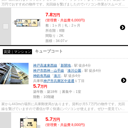
万円でおすすめの物件です。光回線を繋げましたのでパソコン作業がスムーズで
す。「M'sレジデンス神戸...
7.8
万
円
(管理費・共益費 6,000円)
敷：1ヶ月｜礼：2ヶ月
所在階：8階
間取り：2K
面積：34.07㎡
キューブコート
賃貸｜マンション
神戸高速東西線
「
新開地
」駅 徒歩4分
神戸市西神・山手線
「
湊川公園
」駅 徒歩4分
神鉄有馬線
「
湊川
」駅 徒歩4分
兵庫県
神戸市兵庫区
中道通
１丁目
5.7
万円
築年数：築18年 ｜募集中：
1室
階数：10階建
家から443mの場所に兵庫郵便局があります。賃料が月5.7万円の物件です。光回
線を繋げていますので通信が早く快適にパソコンが使えます。ぜひ一度見ていた
だきたい、「キューブコート」...
5.7
万
円
(管理費・共益費 8,000円)