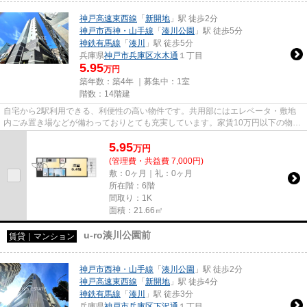
神戸高速東西線
「
新開地
」駅 徒歩2分
神戸市西神・山手線
「
湊川公園
」駅 徒歩5分
神鉄有馬線
「
湊川
」駅 徒歩5分
兵庫県
神戸市兵庫区
水木通
１丁目
5.95
万円
築年数：築4年 ｜募集中：
1室
階数：14階建
自宅から2駅利用できる、利便性の高い物件です。共用部にはエレベータ・敷地
内ごみ置き場などが備わっておりとても充実しています。家賃10万円以下の物件
をお探しのお客様におすすめで...
5.95
万
円
(管理費・共益費 7,000円)
敷：0ヶ月｜礼：0ヶ月
所在階：6階
間取り：1K
面積：21.66㎡
u-ro湊川公園前
賃貸｜マンション
神戸市西神・山手線
「
湊川公園
」駅 徒歩2分
神戸高速東西線
「
新開地
」駅 徒歩4分
神鉄有馬線
「
湊川
」駅 徒歩3分
兵庫県
神戸市兵庫区
下沢通
１丁目