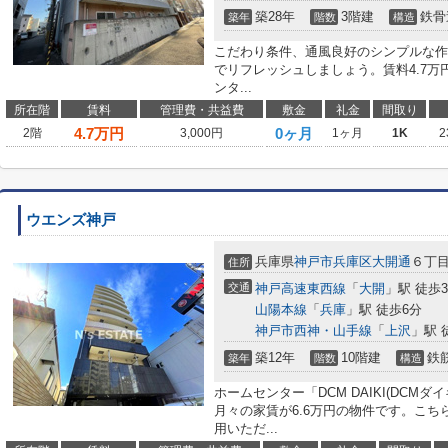
築28年
3階建
鉄骨
築年
階数
構造
こだわり条件、通風良好のシンプルな作
でリフレッシュしましょう。賃料4.7
ンタ...
所在階
賃料
管理費・共益費
敷金
礼金
間取り
4.7
万円
0ヶ月
2階
3,000円
1ヶ月
1K
2
ウエンズ神戸
兵庫県
神戸市兵庫区
大開通
６丁
住所
交通
神戸高速東西線
「
大開
」駅 徒歩
山陽本線
「
兵庫
」駅 徒歩6分
神戸市西神・山手線
「
上沢
」駅 
築12年
10階建
鉄
築年
階数
構造
ホームセンター「DCM DAIKI(DCM
月々の家賃が6.6万円の物件です。こ
用いただ...