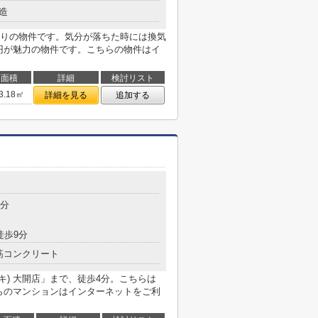
造
りの物件です。気分が落ちた時には換気
万円が魅力の物件です。こちらの物件はイ
面積
詳細
検討リスト
3.18㎡
詳細を見る
追加する
目
3分
徒歩9分
筋コンクリート
ダイキ) 大開店」まで、徒歩4分。こちらは
ちらのマンションはインターネットをご利