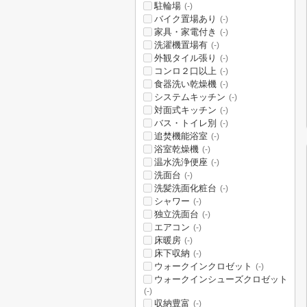
駐輪場
(-)
バイク置場あり
(-)
家具・家電付き
(-)
洗濯機置場有
(-)
外観タイル張り
(-)
コンロ２口以上
(-)
食器洗い乾燥機
(-)
システムキッチン
(-)
対面式キッチン
(-)
バス・トイレ別
(-)
追焚機能浴室
(-)
浴室乾燥機
(-)
温水洗浄便座
(-)
洗面台
(-)
洗髪洗面化粧台
(-)
シャワー
(-)
独立洗面台
(-)
エアコン
(-)
床暖房
(-)
床下収納
(-)
ウォークインクロゼット
(-)
ウォークインシューズクロゼット
(-)
収納豊富
(-)