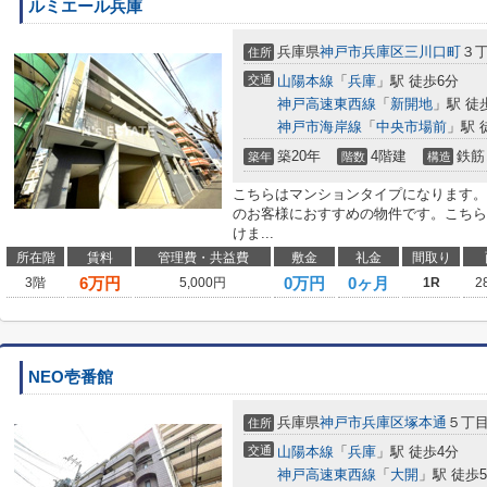
ルミエール兵庫
兵庫県
神戸市兵庫区
三川口町
３
住所
交通
山陽本線
「
兵庫
」駅 徒歩6分
神戸高速東西線
「
新開地
」駅 徒
神戸市海岸線
「
中央市場前
」駅 
築20年
4階建
鉄筋
築年
階数
構造
こちらはマンションタイプになります。
のお客様におすすめの物件です。こちら
けま...
所在階
賃料
管理費・共益費
敷金
礼金
間取り
6
万円
0万円
0ヶ月
3階
5,000円
1R
2
NEO壱番館
兵庫県
神戸市兵庫区
塚本通
５丁
住所
交通
山陽本線
「
兵庫
」駅 徒歩4分
神戸高速東西線
「
大開
」駅 徒歩