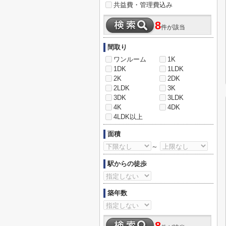
共益費・管理費込み
8
件が該当
間取り
ワンルーム
1K
1DK
1LDK
2K
2DK
2LDK
3K
3DK
3LDK
4K
4DK
4LDK以上
面積
～
駅からの徒歩
築年数