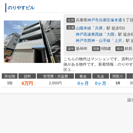
のりやすビル
兵庫県
神戸市兵庫区
塚本通
５丁
住所
交通
山陽本線
「
兵庫
」駅 徒歩5分
神戸高速東西線
「
大開
」駅 徒歩
神戸市西神・山手線
「
上沢
」駅 
築46年
6階建
鉄筋
築年
階数
構造
こちらの物件はマンションです。賃料が
線がある物件です。新着情報：のりやす
区エ...
所在階
賃料
管理費・共益費
敷金
礼金
間取り
6
万円
0ヶ月
0ヶ月
3階
2,000円
1R
3
該