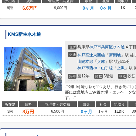
所在階
賃料
管理費・共益費
敷金
礼金
間取り
6.6
万円
0ヶ月
0ヶ月
9階
9,000円
1K
KMS新生水木通
兵庫県
神戸市兵庫区
水木通
４丁
住所
交通
神戸高速東西線
「
新開地
」駅 徒
山陽本線
「
兵庫
」駅 徒歩13分
神戸市西神・山手線
「
上沢
」駅 
築12年
5階建
鉄筋
築年
階数
構造
ご利用可能な駅が2つあり、行き先に応
部には敷地内ごみ置き場・エレベータな
す。こ...
所在階
賃料
管理費・共益費
敷金
礼金
間取り
8
万円
0ヶ月
3階
6,500円
1ヶ月
1LDK
3