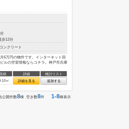
目
6分
徒歩12分
コンクリート
月6万円の物件です。インターネット回
ビルの空室情報ならコチラ。神戸市兵庫
面積
詳細
検討リスト
9.10㎡
詳細を見る
追加する
8
8
1-8
当公開件数
棟 空き数
件
棟表示