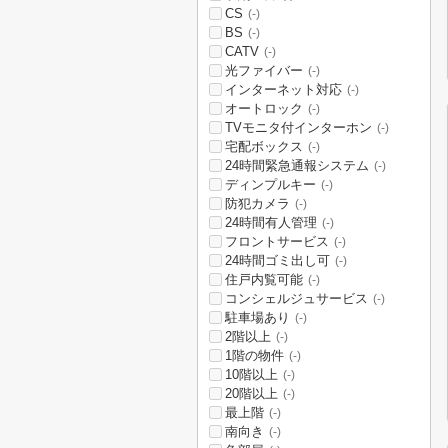
CS
(-)
BS
(-)
CATV
(-)
光ファイバー
(-)
インターネット対応
(-)
オートロック
(-)
TVモニタ付インターホン
(-)
宅配ボックス
(-)
24時間緊急通報システム
(-)
ディンプルキー
(-)
防犯カメラ
(-)
24時間有人管理
(-)
フロントサービス
(-)
24時間ゴミ出し可
(-)
住戸内覧可能
(-)
コンシェルジュサービス
(-)
駐車場あり
(-)
2階以上
(-)
1階の物件
(-)
10階以上
(-)
20階以上
(-)
最上階
(-)
南向き
(-)