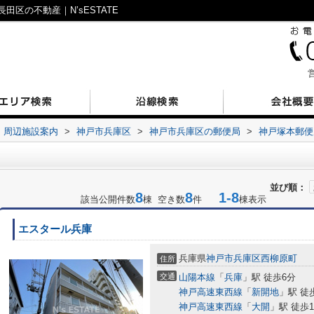
区の不動産｜N’sESTATE
営
周辺施設案内
>
神戸市兵庫区
>
神戸市兵庫区の郵便局
>
神戸塚本郵便
並び順：
8
8
1-8
該当公開件数
棟 空き数
件
棟表示
エスタール兵庫
兵庫県
神戸市兵庫区
西柳原町
住所
交通
山陽本線
「
兵庫
」駅 徒歩6分
神戸高速東西線
「
新開地
」駅 徒
神戸高速東西線
「
大開
」駅 徒歩1