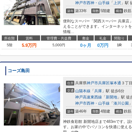
神戸市西神・山手線
「
上沢
」駅 
築33年
5階建
鉄筋
築年
階数
構造
便利なスーパー「関西スーパー 兵庫店」
えることができます。インターネットを
情報...
所在階
賃料
管理費・共益費
敷金
礼金
間取り
5.9
万円
0ヶ月
0万円
5階
5,000円
1R
コーズ島田
兵庫県
神戸市兵庫区
塚本通
３丁
住所
交通
山陽本線
「
兵庫
」駅 徒歩6分
神戸高速東西線
「
新開地
」駅 徒
神戸市西神・山手線
「
湊川公園
」
築46年
4階建
鉄筋
築年
階数
構造
神鉄食彩館 新開地店まで483mです。設
す。お家の中でパソコンを快適に使える