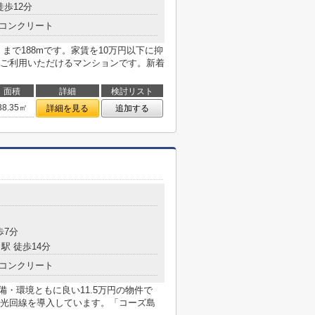
徒歩12分
コンクリート
まで188mです。家賃を10万円以下に抑
ご利用いただけるマンションです。新着
面積
詳細
検討リスト
38.35㎡
詳細を見る
追加する
目
歩7分
駅 徒歩14分
コンクリート
備・環境ともに良い11.5万円の物件で
光回線を導入しています。「コーズ島