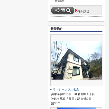
角部屋
(-)
8
件が該当
新着物件
ラ・シャンブル名倉
兵庫県神戸市長田区名倉町１丁目
神鉄有馬線「長田」駅 徒歩9分
築30年