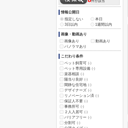
8
件が該当
情報公開日
指定しない
本日
3日以内
1週間以内
画像・動画あり
画像あり
動画あり
パノラマあり
こだわり条件
ペット飼育可
(-)
ペット専用設備
(-)
楽器相談
(-)
陽当り良好
(-)
閑静な住宅地
(-)
デザイナーズ
(-)
リノベーション済
(-)
保証人不要
(-)
事務所可
(-)
２人入居可
(-)
バリアフリー
(-)
分割可
(-)