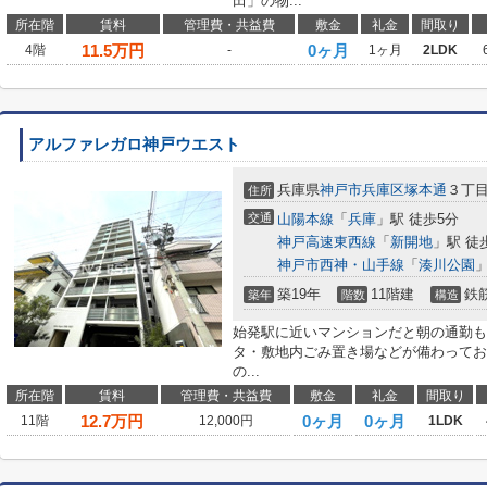
田」の物...
所在階
賃料
管理費・共益費
敷金
礼金
間取り
11.5
万円
0ヶ月
4階
-
1ヶ月
2LDK
アルファレガロ神戸ウエスト
兵庫県
神戸市兵庫区
塚本通
３丁
住所
交通
山陽本線
「
兵庫
」駅 徒歩5分
神戸高速東西線
「
新開地
」駅 徒
神戸市西神・山手線
「
湊川公園
」
築19年
11階建
鉄
築年
階数
構造
始発駅に近いマンションだと朝の通勤も
タ・敷地内ごみ置き場などが備わっており
の...
所在階
賃料
管理費・共益費
敷金
礼金
間取り
12.7
万円
0ヶ月
0ヶ月
11階
12,000円
1LDK