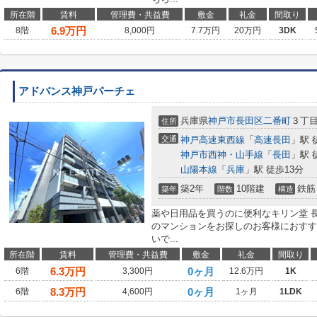
所在階
賃料
管理費・共益費
敷金
礼金
間取り
6.9
万円
8階
8,000円
7.7万円
20万円
3DK
アドバンス神戸パーチェ
兵庫県
神戸市長田区
二番町
３丁
住所
交通
神戸高速東西線
「
高速長田
」駅 
神戸市西神・山手線
「
長田
」駅 
山陽本線
「
兵庫
」駅 徒歩13分
築2年
10階建
鉄筋
築年
階数
構造
薬や日用品を買うのに便利なキリン堂 長
のマンションをお探しのお客様におすす
いで...
所在階
賃料
管理費・共益費
敷金
礼金
間取り
6.3
万円
0ヶ月
6階
3,300円
12.6万円
1K
8.3
万円
0ヶ月
6階
4,600円
1ヶ月
1LDK