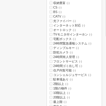
収納豊富
(-)
CS
(-)
BS
(-)
CATV
(-)
光ファイバー
(-)
インターネット対応
(-)
オートロック
(-)
TVモニタ付インターホン
(-)
宅配ボックス
(-)
24時間緊急通報システム
(-)
ディンプルキー
(-)
防犯カメラ
(-)
24時間有人管理
(-)
フロントサービス
(-)
24時間ゴミ出し可
(-)
住戸内覧可能
(-)
コンシェルジュサービス
(-)
駐車場あり
(-)
2階以上
(-)
1階の物件
(-)
10階以上
(-)
20階以上
(-)
最上階
(-)