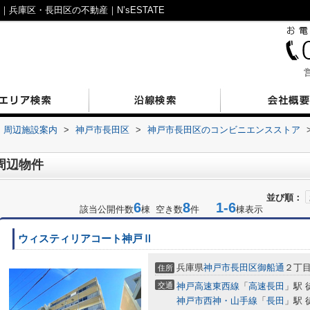
兵庫区・長田区の不動産｜N’sESTATE
営
周辺施設案内
>
神戸市長田区
>
神戸市長田区のコンビニエンスストア
周辺物件
並び順：
6
8
1-6
該当公開件数
棟 空き数
件
棟表示
ウィスティリアコート神戸Ⅱ
兵庫県
神戸市長田区
御船通
２丁
住所
交通
神戸高速東西線
「
高速長田
」駅 
神戸市西神・山手線
「
長田
」駅 