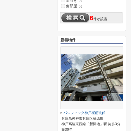
南向き
(-)
角部屋
(-)
6
件が該当
新着物件
パシフィック神戸桜筋北館
兵庫県神戸市兵庫区福原町
神戸高速東西線「新開地」駅 徒歩3分
築30年