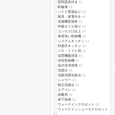
照明器具付き
(-)
駐輪場
(-)
バイク置場あり
(-)
家具・家電付き
(-)
洗濯機置場有
(-)
外観タイル張り
(-)
コンロ２口以上
(-)
食器洗い乾燥機
(-)
システムキッチン
(-)
対面式キッチン
(-)
バス・トイレ別
(-)
追焚機能浴室
(-)
浴室乾燥機
(-)
温水洗浄便座
(-)
洗面台
(-)
洗髪洗面化粧台
(-)
シャワー
(-)
独立洗面台
(-)
エアコン
(-)
床暖房
(-)
床下収納
(-)
ウォークインクロゼット
(-)
ウォークインシューズクロゼット
(-)