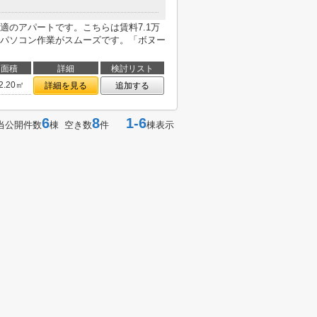
適のアパートです。こちらは賃料7.1万
パソコン作業がスムーズです。「ボヌー
面積
詳細
検討リスト
2.20㎡
詳細を見る
追加する
6
8
1-6
当公開件数
棟 空き数
件
棟表示