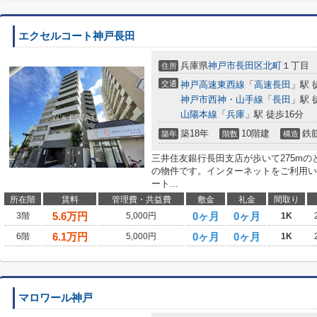
エクセルコート神戸長田
兵庫県
神戸市長田区
北町
１丁目
住所
交通
神戸高速東西線
「
高速長田
」駅 
神戸市西神・山手線
「
長田
」駅 
山陽本線
「
兵庫
」駅 徒歩16分
築18年
10階建
鉄
築年
階数
構造
三井住友銀行長田支店が歩いて275mの
の物件です。インターネットをご利用い
ート...
所在階
賃料
管理費・共益費
敷金
礼金
間取り
5.6
万円
0ヶ月
0ヶ月
3階
5,000円
1K
6.1
万円
0ヶ月
0ヶ月
6階
5,000円
1K
マロワール神戸