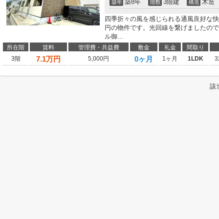
築8年
3階建
木造
築年
階数
構造
四季折々の風を感じられる通風良好な快
円の物件です。光回線を繋げましたので
ル御...
所在階
賃料
管理費・共益費
敷金
礼金
間取り
7.1
万円
0ヶ月
3階
5,000円
1ヶ月
1LDK
3
該