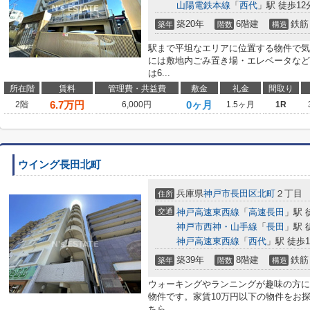
山陽電鉄本線
「
西代
」駅 徒歩12
築20年
6階建
鉄筋
築年
階数
構造
駅まで平坦なエリアに位置する物件で気
には敷地内ごみ置き場・エレベータなど
は6...
所在階
賃料
管理費・共益費
敷金
礼金
間取り
6.7
万円
0ヶ月
2階
6,000円
1.5ヶ月
1R
ウイング長田北町
兵庫県
神戸市長田区
北町
２丁目
住所
交通
神戸高速東西線
「
高速長田
」駅 
神戸市西神・山手線
「
長田
」駅 
神戸高速東西線
「
西代
」駅 徒歩1
築39年
8階建
鉄筋
築年
階数
構造
ウォーキングやランニングが趣味の方に
物件です。家賃10万円以下の物件をお
ちら...