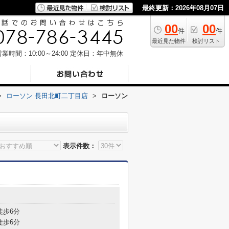
最終更新：2026年08月07日
00
00
件
件
最近見た物件
検討リスト
業時間：10:00～24:00
定休日：年中無休
>
ローソン 長田北町二丁目店
>
ローソン
表示件数：
目
徒歩6分
徒歩6分