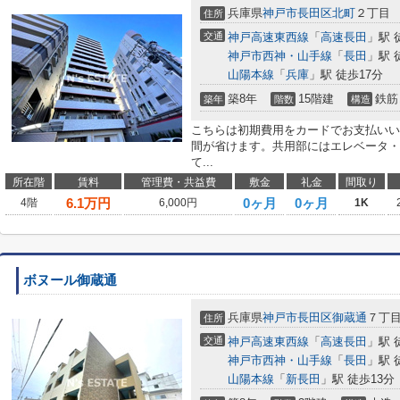
兵庫県
神戸市長田区
北町
２丁目
住所
交通
神戸高速東西線
「
高速長田
」駅 
神戸市西神・山手線
「
長田
」駅 
山陽本線
「
兵庫
」駅 徒歩17分
築8年
15階建
鉄筋
築年
階数
構造
こちらは初期費用をカードでお支払いい
間が省けます。共用部にはエレベータ・
て...
所在階
賃料
管理費・共益費
敷金
礼金
間取り
6.1
万円
0ヶ月
0ヶ月
4階
6,000円
1K
ボヌール御蔵通
兵庫県
神戸市長田区
御蔵通
７丁
住所
交通
神戸高速東西線
「
高速長田
」駅 
神戸市西神・山手線
「
長田
」駅 
山陽本線
「
新長田
」駅 徒歩13分