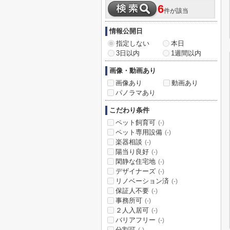
6
件が該当
情報公開日
指定しない
本日
3日以内
1週間以内
画像・動画あり
画像あり
動画あり
パノラマあり
こだわり条件
ペット飼育可
(-)
ペット専用設備
(-)
楽器相談
(-)
陽当り良好
(-)
閑静な住宅地
(-)
デザイナーズ
(-)
リノベーション済
(-)
保証人不要
(-)
事務所可
(-)
２人入居可
(-)
バリアフリー
(-)
分割可