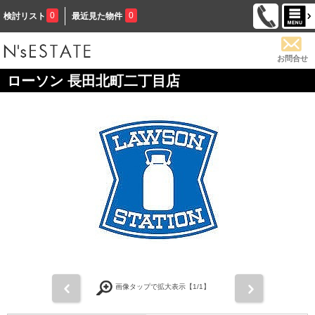
0
0
検討リスト
最近見た物件
お問合せ
ローソン 長田北町二丁目店
前
次
画像タップで拡大表示【
1
/1】