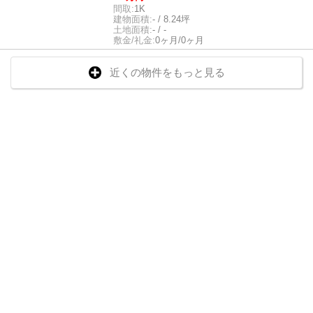
間取:
1K
建物面積:
- / 8.24坪
土地面積:
- / -
敷金/礼金:
0ヶ月/0ヶ月
近くの物件をもっと見る