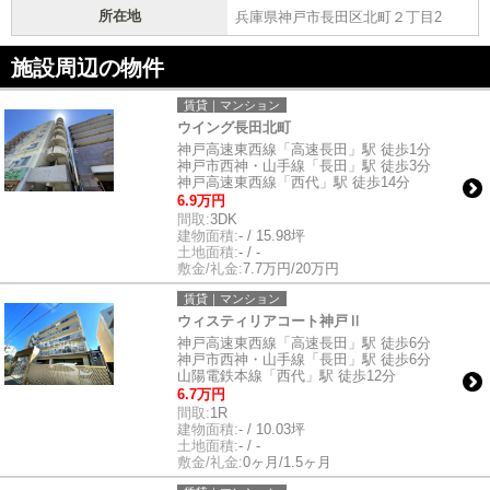
所在地
兵庫県神戸市長田区北町２丁目2
施設周辺の物件
賃貸｜マンション
ウイング長田北町
神戸高速東西線「高速長田」駅 徒歩1分
神戸市西神・山手線「長田」駅 徒歩3分
神戸高速東西線「西代」駅 徒歩14分
6.9万円
間取:
3DK
建物面積:
- / 15.98坪
土地面積:
- / -
敷金/礼金:
7.7万円/20万円
賃貸｜マンション
ウィスティリアコート神戸Ⅱ
神戸高速東西線「高速長田」駅 徒歩6分
神戸市西神・山手線「長田」駅 徒歩6分
山陽電鉄本線「西代」駅 徒歩12分
6.7万円
間取:
1R
建物面積:
- / 10.03坪
土地面積:
- / -
敷金/礼金:
0ヶ月/1.5ヶ月