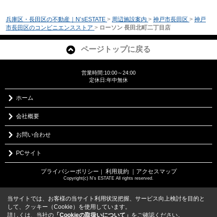
兵庫区・長田区の不動産｜N’sESTATE
>
周辺施設案内
>
神戸市長田区
>
神戸
市長田区のコンビニエンスストア
>
ローソン 長田北町二丁目店
ページトップに戻る
営業時間:10:00～24:00
定休日:年中無休
ホーム
会社概要
お問い合わせ
PCサイト
プライバシーポリシー
利用規約
｜アクセスマップ
｜
Copyright(c) N's ESTATE All rights reserved.
当サイトでは、お客様の当サイト利用状況把握、サービス向上検討を目的と
して、クッキー（Cookie）を使用しています。
詳しくは、当社の
「Cookieの取扱いについて」
をご確認ください。