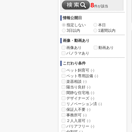
8
件が該当
情報公開日
指定しない
本日
3日以内
1週間以内
画像・動画あり
画像あり
動画あり
パノラマあり
こだわり条件
ペット飼育可
(-)
ペット専用設備
(-)
楽器相談
(-)
陽当り良好
(-)
閑静な住宅地
(-)
デザイナーズ
(-)
リノベーション済
(-)
保証人不要
(-)
事務所可
(-)
２人入居可
(-)
バリアフリー
(-)
分割可