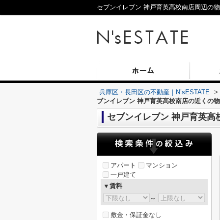
セブンイレブン 神戸育英高校南店周辺の物件
兵庫区・長田区の不動産｜N’sESTATE
>
ブンイレブン 神戸育英高校南店の近くの
セブンイレブン 神戸育英高
アパート
マンション
一戸建て
▼賃料
～
敷金・保証金なし