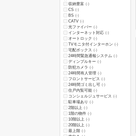
収納豊富
(-)
CS
(-)
BS
(-)
CATV
(-)
光ファイバー
(-)
インターネット対応
(-)
オートロック
(-)
TVモニタ付インターホン
(-)
宅配ボックス
(-)
24時間緊急通報システム
(-)
ディンプルキー
(-)
防犯カメラ
(-)
24時間有人管理
(-)
フロントサービス
(-)
24時間ゴミ出し可
(-)
住戸内覧可能
(-)
コンシェルジュサービス
(-)
駐車場あり
(-)
2階以上
(-)
1階の物件
(-)
10階以上
(-)
20階以上
(-)
最上階
(-)