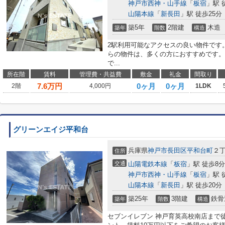
神戸市西神・山手線
「
板宿
」駅 
山陽本線
「
新長田
」駅 徒歩25分
築5年
2階建
木造
築年
階数
構造
2駅利用可能なアクセスの良い物件です。
らの物件は、多くの方におすすめです。
で...
所在階
賃料
管理費・共益費
敷金
礼金
間取り
7.6
万円
0ヶ月
0ヶ月
2階
4,000円
1LDK
グリーンエイジ平和台
兵庫県
神戸市長田区
平和台町
２
住所
交通
山陽電鉄本線
「
板宿
」駅 徒歩8分
神戸市西神・山手線
「
板宿
」駅 
山陽本線
「
新長田
」駅 徒歩20分
築25年
3階建
鉄骨
築年
階数
構造
セブンイレブン 神戸育英高校南店まで