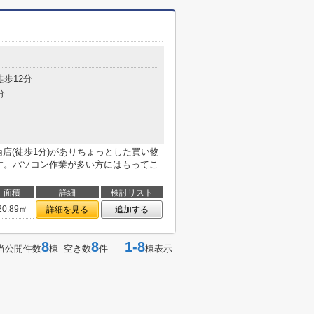
目
徒歩12分
分
店(徒歩1分)がありちょっとした買い物
です。パソコン作業が多い方にはもってこ
面積
詳細
検討リスト
20.89㎡
詳細を見る
追加する
8
8
1-8
当公開件数
棟 空き数
件
棟表示