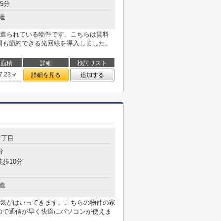
5分
造
造られている物件です。こちらは賃料
時間も節約できる光回線を導入しました。
面積
詳細
検討リスト
7.23㎡
詳細を見る
追加する
４丁目
分
徒歩10分
造
気がはいってきます。こちらの物件の家
すので通信が早く快適にパソコンが使えま