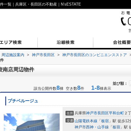
一覧｜兵庫区・長田区の不動産｜N’sESTATE
営
周辺施設案内
>
神戸市長田区
>
神戸市長田区のコンビニエンスストア
物件
校南店周辺物件
並び順：
8
8
1-8
該当公開件数
棟 空き数
件
棟表示
プチベルージュ
兵庫県
神戸市長田区
平和台町
２
住所
交通
山陽電鉄本線
「
板宿
」駅 徒歩12
神戸市西神・山手線
「
板宿
」駅 