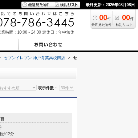
最終更新：2026年08月08日
00
00
件
件
最近見た物件
検討リスト
業時間：10:00～24:00
定休日：年中無休
>
セブンイレブン 神戸育英高校南店
>
セ
表示件数：
丁目
分
徒歩12分