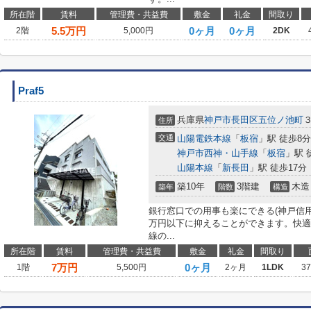
所在階
賃料
管理費・共益費
敷金
礼金
間取り
5.5
万円
0ヶ月
0ヶ月
2階
5,000円
2DK
Praf5
兵庫県
神戸市長田区
五位ノ池町
住所
交通
山陽電鉄本線
「
板宿
」駅 徒歩8分
神戸市西神・山手線
「
板宿
」駅 
山陽本線
「
新長田
」駅 徒歩17分
築10年
3階建
木造
築年
階数
構造
銀行窓口での用事も楽にできる(神戸信用
万円以下に抑えることができます。快適
線の...
所在階
賃料
管理費・共益費
敷金
礼金
間取り
7
万円
0ヶ月
1階
5,500円
2ヶ月
1LDK
3