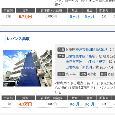
ント。賃料10万円以下をご希望のお客
度が...
所在階
賃料
管理費・共益費
敷金
礼金
間取り
5.7
万円
0ヶ月
0ヶ月
2階
5,000円
1K
レバンス高取
兵庫県
神戸市長田区
高取山町
２
住所
交通
山陽電鉄本線
「
板宿
」駅 徒歩19
神戸市西神・山手線
「
板宿
」駅 
山陽本線
「
新長田
」駅 徒歩27分
築59年
4階建
鉄筋
築年
階数
構造
2駅利用できる場所にあり、行き先に応
らの物件は家賃4.3万円です。パソコ
いる...
所在階
賃料
管理費・共益費
敷金
礼金
間取り
4.3
万円
0ヶ月
0ヶ月
1階
3,000円
1R