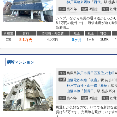
神戸高速東西線
「
西代
」駅 徒歩1
築21年
3階建
鉄骨
築年
階数
構造
シンプルながらも風の通り道がしっかり
8.1万円の物件です。通信速度が速く
新着情...
所在階
賃料
管理費・共益費
敷金
礼金
間取り
8.1
万円
0ヶ月
2階
4,000円
1ヶ月
1LDK
4
綱崎マンション
兵庫県
神戸市長田区
五位ノ池町
住所
交通
山陽電鉄本線
「
板宿
」駅 徒歩10
神戸市西神・山手線
「
板宿
」駅 
山陽本線
「
新長田
」駅 徒歩15分
築29年
3階建
鉄骨
築年
階数
構造
風通しが良好なので、いつでも新鮮な空
賃は5.5万です。光回線を繋げていま
す。...