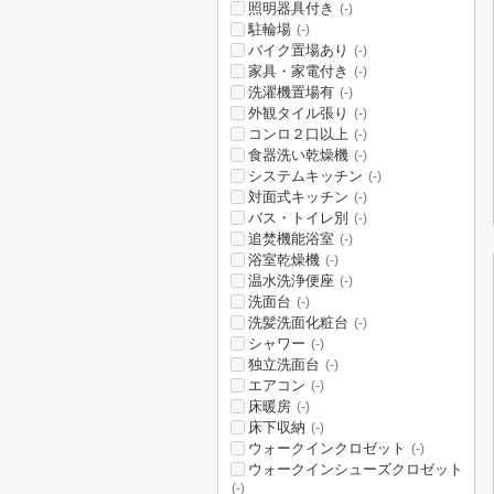
照明器具付き
(-)
駐輪場
(-)
バイク置場あり
(-)
家具・家電付き
(-)
洗濯機置場有
(-)
外観タイル張り
(-)
コンロ２口以上
(-)
食器洗い乾燥機
(-)
システムキッチン
(-)
対面式キッチン
(-)
バス・トイレ別
(-)
追焚機能浴室
(-)
浴室乾燥機
(-)
温水洗浄便座
(-)
洗面台
(-)
洗髪洗面化粧台
(-)
シャワー
(-)
独立洗面台
(-)
エアコン
(-)
床暖房
(-)
床下収納
(-)
ウォークインクロゼット
(-)
ウォークインシューズクロゼット
(-)