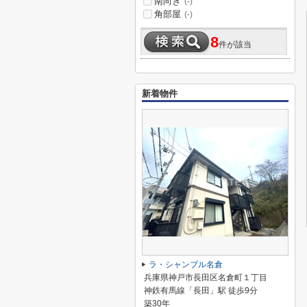
南向き
(-)
角部屋
(-)
8
件が該当
新着物件
ラ・シャンブル名倉
兵庫県神戸市長田区名倉町１丁目
神鉄有馬線「長田」駅 徒歩9分
築30年