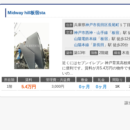
Midway hill板宿sta
兵庫県
神戸市長田区
長尾町
１丁
住所
交通
神戸市西神・山手線
「
板宿
」駅 
山陽電鉄本線
「
板宿
」駅 徒歩12
山陽本線
「
新長田
」駅 徒歩20分
築13年
2階建
木造
築年
階数
構造
近くにはセブンイレブン 神戸育英高校南
に便利です。賃料が月5.4万円の物件
いの...
所在階
賃料
管理費・共益費
敷金
礼金
間取り
5.4
万円
0ヶ月
0ヶ月
1階
3,000円
1K
該