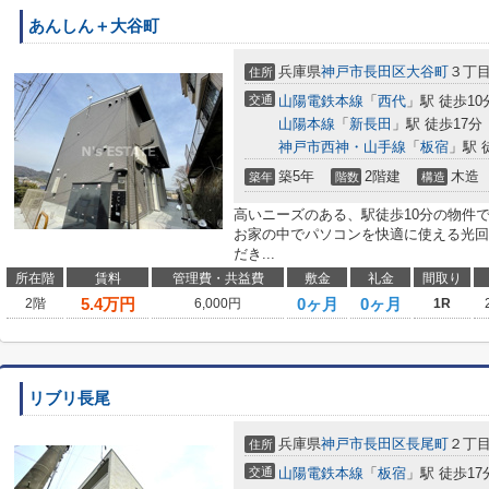
あんしん＋大谷町
兵庫県
神戸市長田区
大谷町
３丁
住所
交通
山陽電鉄本線
「
西代
」駅 徒歩10
山陽本線
「
新長田
」駅 徒歩17分
神戸市西神・山手線
「
板宿
」駅 
築5年
2階建
木造
築年
階数
構造
高いニーズのある、駅徒歩10分の物件で
お家の中でパソコンを快適に使える光回
だき...
所在階
賃料
管理費・共益費
敷金
礼金
間取り
5.4
万円
0ヶ月
0ヶ月
2階
6,000円
1R
リブリ長尾
兵庫県
神戸市長田区
長尾町
２丁
住所
交通
山陽電鉄本線
「
板宿
」駅 徒歩17