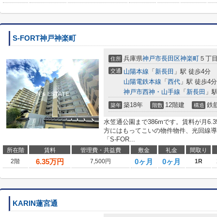
S-FORT神戸神楽町
兵庫県
神戸市長田区
神楽町
５丁
住所
交通
山陽本線
「
新長田
」駅 徒歩4分
山陽電鉄本線
「
西代
」駅 徒歩4分
神戸市西神・山手線
「
新長田
」駅
築18年
12階建
鉄
築年
階数
構造
水笠通公園まで386mです。賃料が月6
方にはもってこいの物件物件、光回線導
「S-FOR...
所在階
賃料
管理費・共益費
敷金
礼金
間取り
6.35
万円
0ヶ月
0ヶ月
2階
7,500円
1R
KARIN蓮宮通