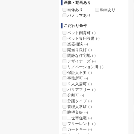
画像・動画あり
画像あり
動画あり
パノラマあり
こだわり条件
ペット飼育可
(-)
ペット専用設備
(-)
楽器相談
(-)
陽当り良好
(-)
閑静な住宅地
(-)
デザイナーズ
(-)
リノベーション済
(-)
保証人不要
(-)
事務所可
(-)
２人入居可
(-)
バリアフリー
(-)
分割可
(-)
分譲タイプ
(-)
管理人常駐
(-)
眺望良好
(-)
二世帯住宅
(-)
フリーレント
(-)
カードキー
(-)