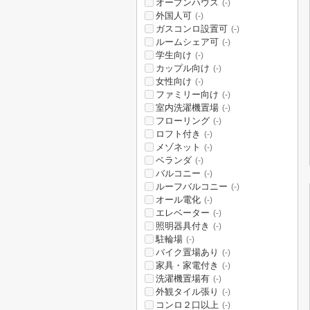
オープンハウス
(-)
外国人可
(-)
ガスコンロ設置可
(-)
ルームシェア可
(-)
学生向け
(-)
カップル向け
(-)
女性向け
(-)
ファミリー向け
(-)
室内洗濯機置場
(-)
フローリング
(-)
ロフト付き
(-)
メゾネット
(-)
ベランダ
(-)
バルコニー
(-)
ルーフバルコニー
(-)
オール電化
(-)
エレベーター
(-)
照明器具付き
(-)
駐輪場
(-)
バイク置場あり
(-)
家具・家電付き
(-)
洗濯機置場有
(-)
外観タイル張り
(-)
コンロ２口以上
(-)