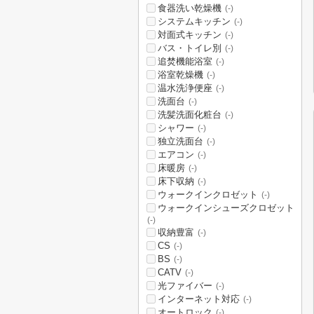
食器洗い乾燥機
(-)
システムキッチン
(-)
対面式キッチン
(-)
バス・トイレ別
(-)
追焚機能浴室
(-)
浴室乾燥機
(-)
温水洗浄便座
(-)
洗面台
(-)
洗髪洗面化粧台
(-)
シャワー
(-)
独立洗面台
(-)
エアコン
(-)
床暖房
(-)
床下収納
(-)
ウォークインクロゼット
(-)
ウォークインシューズクロゼット
(-)
収納豊富
(-)
CS
(-)
BS
(-)
CATV
(-)
光ファイバー
(-)
インターネット対応
(-)
オートロック
(-)