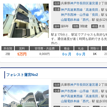
兵庫県
神戸市長田区
蓮宮通
２丁
住所
交通
神戸高速東西線
「
高速長田
」駅 
神戸市西神・山手線
「
長田
」駅 
山陽電鉄本線
「
西代
」駅 徒歩12
築6年
3階建
木造
築年
階数
構造
駅まで5分と、駅近でアクセスも良好な
す。通信速度が速く時間も節約できる光
件の...
所在階
賃料
管理費・共益費
敷金
礼金
間取り
5
万円
0ヶ月
0ヶ月
2階
8,000円
1K
2
フォレスト蓮宮No2
兵庫県
神戸市長田区
蓮宮通
２丁
住所
交通
神戸市西神・山手線
「
長田
」駅 
神戸高速東西線
「
高速長田
」駅 
山陽電鉄本線
「
西代
」駅 徒歩10