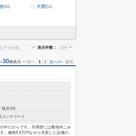
地
大開
(50)
(51)
表示件数：
30
棟表示
<<前へ
1
2
次へ>>
最初
目
 徒歩2分
筋コンクリート
の中だからです。共用部には敷地内ごみ
す。価格8.6万円ながら充実した設備の