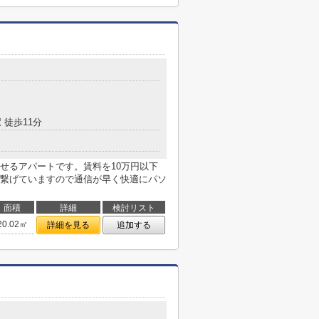
目
 徒歩11分
せるアパートです。賃料を10万円以下
繋げていますので通信が早く快適にパソ
面積
詳細
検討リスト
20.02㎡
詳細を見る
追加する
目