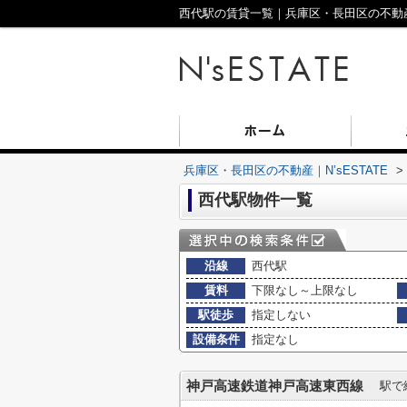
西代駅の賃貸一覧｜兵庫区・長田区の不動産｜N
兵庫区・長田区の不動産｜N’sESTATE
>
西代駅物件一覧
沿線
西代駅
賃料
下限なし～上限なし
駅徒歩
指定しない
設備条件
指定なし
神戸高速鉄道神戸高速東西線
駅で