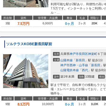
利用可能な駅が2駅あり、利便性の高い
7.5万です。インターネットをご利用
ル・...
所在階
賃料
管理費・共益費
敷金
礼金
間取り
7.5
万円
0ヶ月
3階
6,000円
2ヶ月
2DK
4
ソルテラスKOBE新長田駅前
兵庫県
神戸市長田区
神楽町
６丁
住所
交通
山陽本線
「
新長田
」駅 徒歩1分
神戸市西神・山手線
「
新長田
」駅
山陽電鉄本線
「
西代
」駅 徒歩8分
築1年未満
10階建
築年
階数
構造
駅まで平坦で、自転車での移動もラクな
場・エレベータなどが揃っており、とて
物件を...
所在階
賃料
管理費・共益費
敷金
礼金
間取り
8.5
万円
0ヶ月
9階
10,000円
1ヶ月
1LDK
2