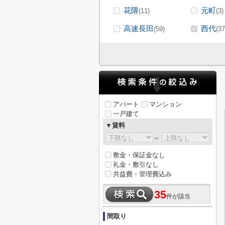
花隈
元町
(11)
(3)
高速長田
西代
(59)
(37
アパート
マンション
一戸建て
▼賃料
～
敷金・保証金なし
礼金・敷引なし
共益費・管理費込み
35
件が該当
間取り