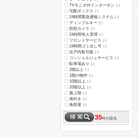
TVモニタ付インターホン
(-)
宅配ボックス
(-)
24時間緊急通報システム
(-)
ディンプルキー
(-)
防犯カメラ
(-)
24時間有人管理
(-)
フロントサービス
(-)
24時間ゴミ出し可
(-)
住戸内覧可能
(-)
コンシェルジュサービス
(-)
駐車場あり
(-)
2階以上
(-)
1階の物件
(-)
10階以上
(-)
20階以上
(-)
最上階
(-)
南向き
(-)
角部屋
(-)
35
件が該当