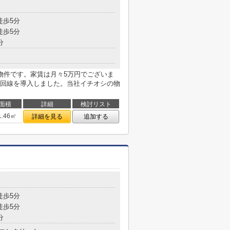
目
徒歩5分
徒歩5分
分
物件です。家賃は月々5万円でございま
回線を導入しました。当社イチオシの物
面積
詳細
検討リスト
1.46㎡
詳細を見る
追加する
目
徒歩5分
徒歩5分
分