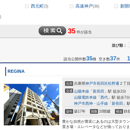
西元町
高速神戸
新開
(3)
(36)
)
35
件が該当
並び順：
35
37
1-
該当公開件数
棟 空き数
件
REGINA
兵庫県
神戸市長田区
松野通
２丁
住所
交通
山陽本線
「
新長田
」駅 徒歩2分
山陽電鉄本線
「
西代
」駅 徒歩7分
神戸市西神・山手線
「
新長田
」駅
築17年
10階建
鉄
築年
階数
構造
豊かな自然が豊富にあるのは大型タウン
置き場・エレベータなどが揃っておりま