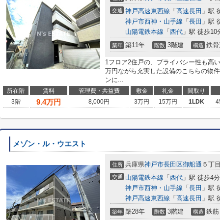
交通
神戸高速東西線
「
高速長田
」駅 
神戸市西神・山手線
「
長田
」駅 
山陽電鉄本線
「
西代
」駅 徒歩10
築11年
3階建
鉄骨
築年
階数
構造
1フロア2住戸の、プライバシー性も高い
万円ながら充実した設備のこちらの物件
ンに...
所在階
賃料
管理費・共益費
敷金
礼金
間取り
9.4
万円
3階
8,000円
3万円
15万円
1LDK
4
メゾン・ル・ウエスト
兵庫県
神戸市長田区
御船通
５丁
住所
交通
山陽電鉄本線
「
西代
」駅 徒歩4分
神戸市西神・山手線
「
長田
」駅 
神戸高速東西線
「
高速長田
」駅 
築28年
3階建
鉄筋
築年
階数
構造