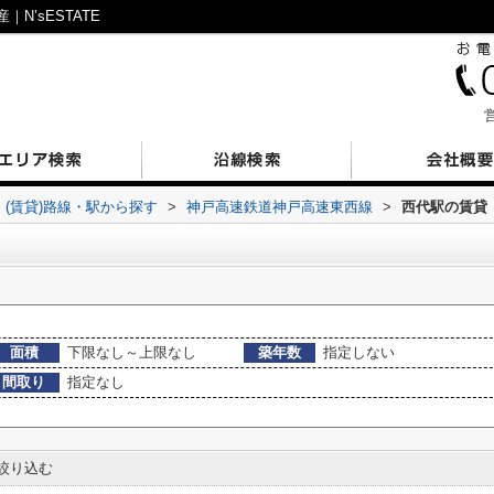
’sESTATE
営
(賃貸)路線・駅から探す
>
神戸高速鉄道神戸高速東西線
>
西代駅の賃貸
面積
下限なし～上限なし
築年数
指定しない
間取り
指定なし
絞り込む