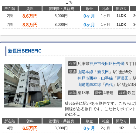
こち...
所在階
賃料
管理費・共益費
敷金
礼金
間取り
8.6
万円
0ヶ月
2階
8,000円
1ヶ月
1LDK
3
8.8
万円
0ヶ月
7階
8,000円
1ヶ月
1LDK
3
新長田BENEFIC
兵庫県
神戸市長田区
松野通
３丁
住所
交通
山陽本線
「
新長田
」駅 徒歩5分
神戸市西神・山手線
「
新長田
」駅
山陽電鉄本線
「
西代
」駅 徒歩10
築13年
4階建
鉄筋
築年
階数
構造
徒歩5分に駅がある物件です。こちらは賃
回線がある物件です。こだわりポイント満
めに不...
所在階
賃料
管理費・共益費
敷金
礼金
間取り
6.5
万円
0ヶ月
4階
3,000円
2ヶ月
1R
2