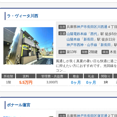
ラ・ヴィータ川西
兵庫県
神戸市長田区
川西通
４丁
住所
交通
山陽電鉄本線
「
西代
」駅 徒歩5分
山陽本線
「
新長田
」駅 徒歩11分
神戸市西神・山手線
「
新長田
」駅
築13年
2階建
木造
築年
階数
構造
風通しが良く真夏の暑い日も快適に過ご
に抑えたい方におすすめです。光回線を
コン...
所在階
賃料
管理費・共益費
敷金
礼金
間取り
5.5
万円
0ヶ月
0ヶ月
1階
3,000円
1R
ボナール蓮宮
兵庫県
神戸市長田区
蓮宮通
２丁
住所