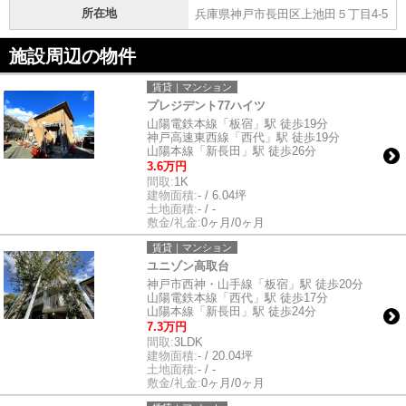
所在地
兵庫県神戸市長田区上池田５丁目4-5
施設周辺の物件
賃貸｜マンション
プレジデント77ハイツ
山陽電鉄本線「板宿」駅 徒歩19分
神戸高速東西線「西代」駅 徒歩19分
山陽本線「新長田」駅 徒歩26分
3.6万円
間取:
1K
建物面積:
- / 6.04坪
土地面積:
- / -
敷金/礼金:
0ヶ月/0ヶ月
賃貸｜マンション
ユニゾン高取台
神戸市西神・山手線「板宿」駅 徒歩20分
山陽電鉄本線「西代」駅 徒歩17分
山陽本線「新長田」駅 徒歩24分
7.3万円
間取:
3LDK
建物面積:
- / 20.04坪
土地面積:
- / -
敷金/礼金:
0ヶ月/0ヶ月