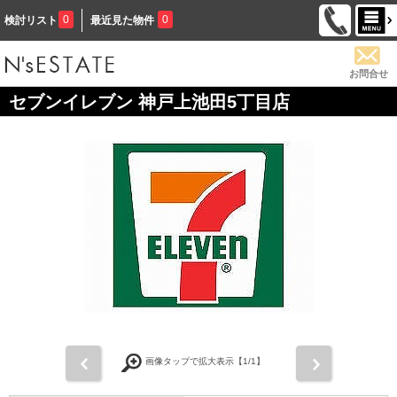
0
0
検討リスト
最近見た物件
お問合せ
セブンイレブン 神戸上池田5丁目店
前
次
画像タップで拡大表示【
1
/1】