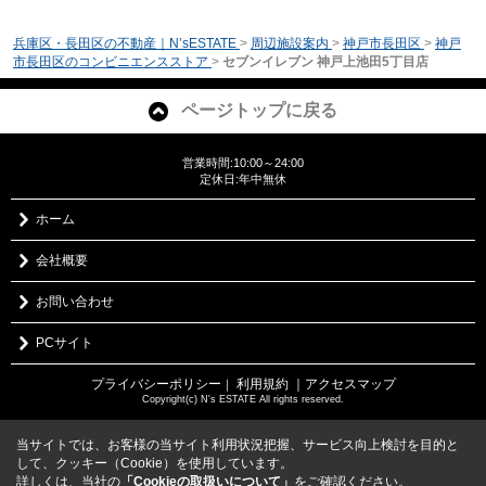
兵庫区・長田区の不動産｜N’sESTATE
>
周辺施設案内
>
神戸市長田区
>
神戸
市長田区のコンビニエンスストア
>
セブンイレブン 神戸上池田5丁目店
ページトップに戻る
営業時間:10:00～24:00
定休日:年中無休
ホーム
会社概要
お問い合わせ
PCサイト
プライバシーポリシー
利用規約
｜アクセスマップ
｜
Copyright(c) N's ESTATE All rights reserved.
当サイトでは、お客様の当サイト利用状況把握、サービス向上検討を目的と
して、クッキー（Cookie）を使用しています。
詳しくは、当社の
「Cookieの取扱いについて」
をご確認ください。