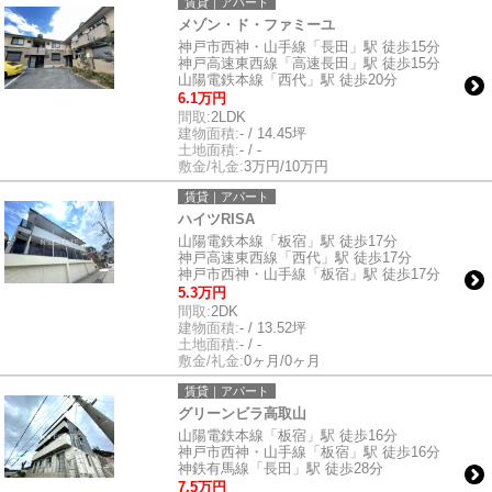
賃貸｜アパート
メゾン・ド・ファミーユ
神戸市西神・山手線「長田」駅 徒歩15分
神戸高速東西線「高速長田」駅 徒歩15分
山陽電鉄本線「西代」駅 徒歩20分
6.1万円
間取:
2LDK
建物面積:
- / 14.45坪
土地面積:
- / -
敷金/礼金:
3万円/10万円
賃貸｜アパート
ハイツRISA
山陽電鉄本線「板宿」駅 徒歩17分
神戸高速東西線「西代」駅 徒歩17分
神戸市西神・山手線「板宿」駅 徒歩17分
5.3万円
間取:
2DK
建物面積:
- / 13.52坪
土地面積:
- / -
敷金/礼金:
0ヶ月/0ヶ月
賃貸｜アパート
グリーンビラ高取山
山陽電鉄本線「板宿」駅 徒歩16分
神戸市西神・山手線「板宿」駅 徒歩16分
神鉄有馬線「長田」駅 徒歩28分
7.5万円