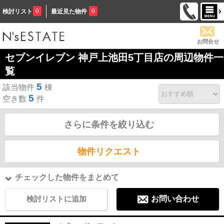
0
0
検討リスト
最近見た物件
お問合せ
セブンイレブン 神戸上池田5丁目店の周辺物件一
覧
5
該当物件
棟
5
空き数
件
さらに条件を絞り込む
物件リクエスト
チェックした物件をまとめて
検討リストに追加
お問い合わせ