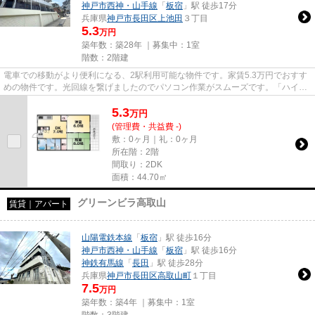
神戸市西神・山手線
「
板宿
」駅 徒歩17分
兵庫県
神戸市長田区
上池田
３丁目
5.3
万円
築年数：築28年 ｜募集中：
1室
階数：2階建
電車での移動がより便利になる、2駅利用可能な物件です。家賃5.3万円でおすす
めの物件です。光回線を繋げましたのでパソコン作業がスムーズです。「ハイツ
RISA」のここがイチオシ。当...
5.3
万
円
(管理費・共益費 -)
敷：0ヶ月｜礼：0ヶ月
所在階：2階
間取り：2DK
面積：44.70㎡
グリーンビラ高取山
賃貸｜アパート
山陽電鉄本線
「
板宿
」駅 徒歩16分
神戸市西神・山手線
「
板宿
」駅 徒歩16分
神鉄有馬線
「
長田
」駅 徒歩28分
兵庫県
神戸市長田区
高取山町
１丁目
7.5
万円
築年数：築4年 ｜募集中：
1室
階数：3階建