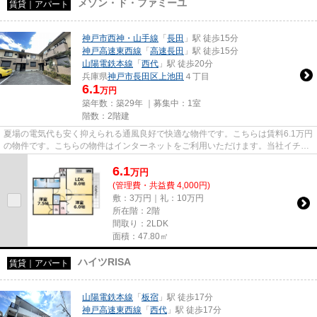
メゾン・ド・ファミーユ
賃貸｜アパート
神戸市西神・山手線
「
長田
」駅 徒歩15分
神戸高速東西線
「
高速長田
」駅 徒歩15分
山陽電鉄本線
「
西代
」駅 徒歩20分
兵庫県
神戸市長田区
上池田
４丁目
6.1
万円
築年数：築29年 ｜募集中：
1室
階数：2階建
夏場の電気代も安く抑えられる通風良好で快適な物件です。こちらは賃料6.1万円
の物件です。こちらの物件はインターネットをご利用いただけます。当社イチオ
シの物件の「メゾン・ド・フ...
6.1
万
円
(管理費・共益費 4,000円)
敷：3万円｜礼：10万円
所在階：2階
間取り：2LDK
面積：47.80㎡
ハイツRISA
賃貸｜アパート
山陽電鉄本線
「
板宿
」駅 徒歩17分
神戸高速東西線
「
西代
」駅 徒歩17分