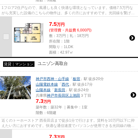
1フロア2住戸なので、風通しも良く快適な環境となっています。価格7.5万円な
がら充実した設備のこちらの物件は、多くの方におすすめです。光回線を繋げて
いますので通信が早く快適にパ...
7.5
万
円
(管理費・共益費 6,000円)
敷：3万円｜礼：18万円
所在階：1階
間取り：1LDK
面積：42.97㎡
ユニゾン高取台
賃貸｜マンション
神戸市西神・山手線
「
板宿
」駅 徒歩20分
山陽電鉄本線
「
西代
」駅 徒歩17分
山陽本線
「
新長田
」駅 徒歩24分
兵庫県
神戸市長田区
上池田
３丁目
7.3
万円
築年数：築32年 ｜募集中：
1室
階数：6階建
近くのトーホーストア 西長田店まで徒歩1分で行けます。賃料を10万円以下に抑
えたい方におすすめです。快適な通信速度でパソコンが使用できる光回線の物件
です。気になるイチオシ物件...
7.3
万
円