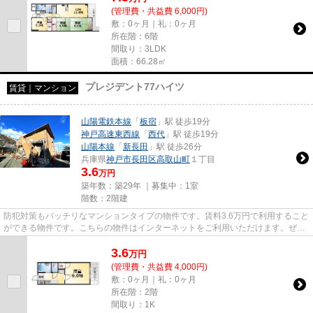
(管理費・共益費 6,000円)
敷：0ヶ月｜礼：0ヶ月
所在階：6階
間取り：3LDK
面積：66.28㎡
プレジデント77ハイツ
賃貸｜マンション
山陽電鉄本線
「
板宿
」駅 徒歩19分
神戸高速東西線
「
西代
」駅 徒歩19分
山陽本線
「
新長田
」駅 徒歩26分
兵庫県
神戸市長田区
高取山町
１丁目
3.6
万円
築年数：築29年 ｜募集中：
1室
階数：2階建
防犯対策もバッチリなマンションタイプの物件です。賃料3.6万円で利用すること
ができる物件です。こちらの物件はインターネットをご利用いただけます。ぜひ
一度見ていただきたい、「プ...
3.6
万
円
(管理費・共益費 4,000円)
敷：0ヶ月｜礼：0ヶ月
所在階：2階
間取り：1K