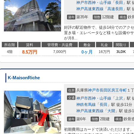
神戸市西神・山手線
「
長田
」駅 
神戸高速東西線
「
高速長田
」駅 
築35年
12階建
鉄
築年
階数
構造
好評の駅近物件で、徒歩14分でのアク
置き場・エレベータなど様々な設備やサ
が月8...
所在階
賃料
管理費・共益費
敷金
礼金
間取り
8.5
万円
0ヶ月
4階
7,000円
16万円
3LDK
K-MaisonRiche
兵庫県
神戸市長田区
房王寺町
１
住所
交通
神戸市西神・山手線
「
上沢
」駅 
神鉄有馬線
「
長田
」駅 徒歩11分
神戸高速東西線
「
大開
」駅 徒歩1
築6年
2階建
鉄骨
築年
階数
構造
初期費用はカードで決済いただけます。