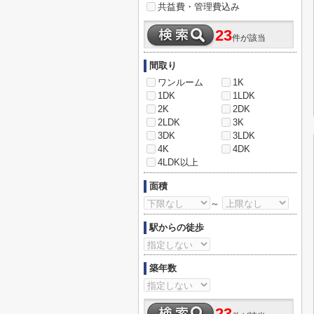
共益費・管理費込み
23
件が該当
間取り
ワンルーム
1K
1DK
1LDK
2K
2DK
2LDK
3K
3DK
3LDK
4K
4DK
4LDK以上
面積
～
駅からの徒歩
築年数