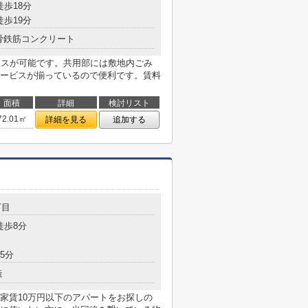
徒歩18分
徒歩19分
骨鉄筋コンクリート
セスが可能です。共用部には敷地内ごみ
ービスが揃っているので便利です。賃料
面積
詳細
検討リスト
72.01㎡
詳細を見る
追加する
丁目
徒歩8分
5分
造
家賃10万円以下のアパートをお探しの