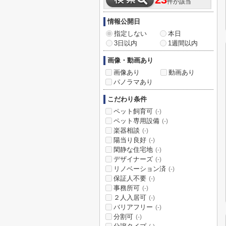
23
件が該当
情報公開日
指定しない
本日
3日以内
1週間以内
画像・動画あり
画像あり
動画あり
パノラマあり
こだわり条件
ペット飼育可
(-)
ペット専用設備
(-)
楽器相談
(-)
陽当り良好
(-)
閑静な住宅地
(-)
デザイナーズ
(-)
リノベーション済
(-)
保証人不要
(-)
事務所可
(-)
２人入居可
(-)
バリアフリー
(-)
分割可
(-)