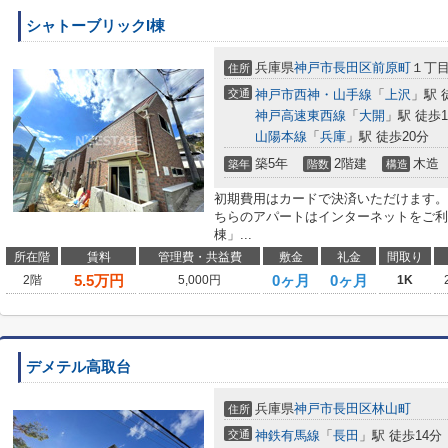
シャトーブリックI棟
兵庫県
神戸市長田区
前原町
１丁
住所
交通
神戸市西神・山手線
「
上沢
」駅 
神戸高速東西線
「
大開
」駅 徒歩1
山陽本線
「
兵庫
」駅 徒歩20分
築5年
2階建
木造
築年
階数
構造
初期費用はカードで決済いただけます。
ちらのアパートはインターネットをご利
棟」...
所在階
賃料
管理費・共益費
敷金
礼金
間取り
5.5
万円
0ヶ月
0ヶ月
2階
5,000円
1K
デメテル高取台
兵庫県
神戸市長田区
林山町
住所
交通
神鉄有馬線
「
長田
」駅 徒歩14分