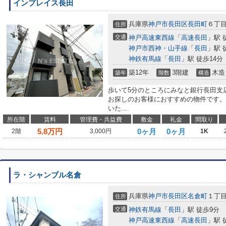
インプレイス長田
兵庫県
神戸市長田区
長田町
６丁
住所
交通
神戸高速東西線
「
高速長田
」駅 
神戸市西神・山手線
「
長田
」駅 
神鉄有馬線
「
長田
」駅 徒歩14分
築12年
3階建
木造
築年
階数
構造
歩いて5分のところにみなと銀行長田支
お探しのお客様におすすめの物件です。
いた...
所在階
賃料
管理費・共益費
敷金
礼金
間取り
5.8
万円
0ヶ月
0ヶ月
2階
3,000円
1K
ラ・シャンブル名倉
兵庫県
神戸市長田区
名倉町
１丁
住所
交通
神鉄有馬線
「
長田
」駅 徒歩9分
神戸高速東西線
「
高速長田
」駅 