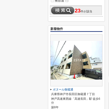
角部屋
(-)
23
件が該当
新着物件
ボヌール御蔵通
兵庫県神戸市長田区御蔵通７丁目
神戸高速東西線「高速長田」駅 徒歩6
分
築8年