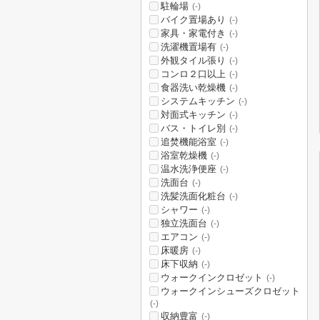
駐輪場
(-)
バイク置場あり
(-)
家具・家電付き
(-)
洗濯機置場有
(-)
外観タイル張り
(-)
コンロ２口以上
(-)
食器洗い乾燥機
(-)
システムキッチン
(-)
対面式キッチン
(-)
バス・トイレ別
(-)
追焚機能浴室
(-)
浴室乾燥機
(-)
温水洗浄便座
(-)
洗面台
(-)
洗髪洗面化粧台
(-)
シャワー
(-)
独立洗面台
(-)
エアコン
(-)
床暖房
(-)
床下収納
(-)
ウォークインクロゼット
(-)
ウォークインシューズクロゼット
(-)
収納豊富
(-)