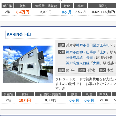
「La m...
所在階
賃料
管理費・共益費
敷金
礼金
間取り
8.4
万円
0ヶ月
2階
5,000円
2.5ヶ月
1LDK＋1S(納戸)
KARIN会下山
兵庫県
神戸市長田区
房王寺町
２
住所
交通
神戸市西神・山手線
「
上沢
」駅 
神鉄有馬線
「
長田
」駅 徒歩7分
神戸高速東西線
「
大開
」駅 徒歩1
築2年
2階建
木造
築年
階数
構造
クレジットカードで初期費用をお支払い
すすめの物件です。お家の中でパソコン
す。新...
所在階
賃料
管理費・共益費
敷金
礼金
間取り
10
万円
0ヶ月
0ヶ月
2階
8,000円
2LDK