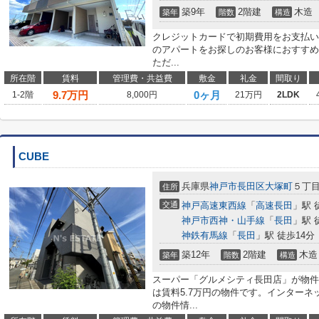
築9年
2階建
木造
築年
階数
構造
クレジットカードで初期費用をお支払い
のアパートをお探しのお客様におすすめ
ただ...
所在階
賃料
管理費・共益費
敷金
礼金
間取り
9.7
万円
0ヶ月
1-2階
8,000円
21万円
2LDK
CUBE
兵庫県
神戸市長田区
大塚町
５丁
住所
交通
神戸高速東西線
「
高速長田
」駅 
神戸市西神・山手線
「
長田
」駅 
神鉄有馬線
「
長田
」駅 徒歩14分
築12年
2階建
木造
築年
階数
構造
スーパー「グルメシティ長田店」が物件
は賃料5.7万円の物件です。インターネ
の物件情...