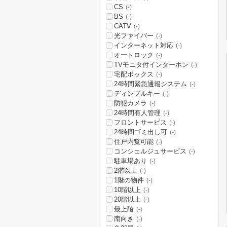
CS
(-)
BS
(-)
CATV
(-)
光ファイバー
(-)
インターネット対応
(-)
オートロック
(-)
TVモニタ付インターホン
(-)
宅配ボックス
(-)
24時間緊急通報システム
(-)
ディンプルキー
(-)
防犯カメラ
(-)
24時間有人管理
(-)
フロントサービス
(-)
24時間ゴミ出し可
(-)
住戸内覧可能
(-)
コンシェルジュサービス
(-)
駐車場あり
(-)
2階以上
(-)
1階の物件
(-)
10階以上
(-)
20階以上
(-)
最上階
(-)
南向き
(-)