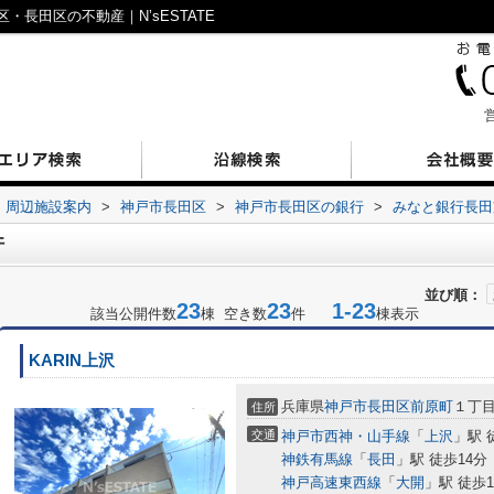
長田区の不動産｜N’sESTATE
営
周辺施設案内
>
神戸市長田区
>
神戸市長田区の銀行
>
みなと銀行長田
件
並び順：
23
23
1-23
該当公開件数
棟 空き数
件
棟表示
KARIN上沢
兵庫県
神戸市長田区
前原町
１丁
住所
交通
神戸市西神・山手線
「
上沢
」駅 
神鉄有馬線
「
長田
」駅 徒歩14分
神戸高速東西線
「
大開
」駅 徒歩1