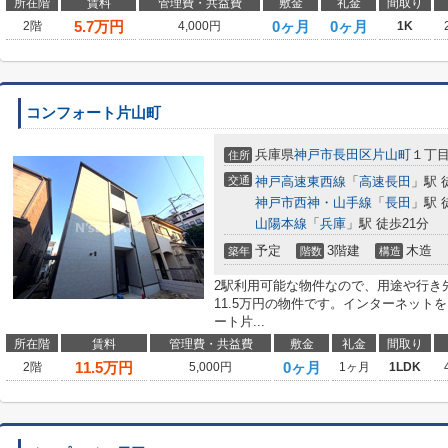
所在階
賃料
管理費・共益費
敷金
礼金
間取り
5.7
万円
0ヶ月
0ヶ月
2階
4,000円
1K
コンフォート片山町
兵庫県
神戸市長田区
片山町
１丁
住所
交通
神戸高速東西線
「
高速長田
」駅 
神戸市西神・山手線
「
長田
」駅 
山陽本線
「
兵庫
」駅 徒歩21分
予定
3階建
木造
築年
階数
構造
2駅利用可能な物件なので、用途や行き
11.5万円の物件です。インターネット
ート片...
所在階
賃料
管理費・共益費
敷金
礼金
間取り
11.5
万円
0ヶ月
2階
5,000円
1ヶ月
1LDK