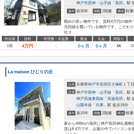
神戸市西神・山手線
「
長田
」駅 
築30年
2階建
軽量
築年
階数
構造
眺めの良い物件です。賃料4万円の物件
光回線を繋いでいる物件です。こだわり
社ス...
所在階
賃料
管理費・共益費
敷金
礼金
間取り
4
万円
0ヶ月
0ヶ月
1階
-
1K
2
La maison ひじりの丘
兵庫県
神戸市長田区
大塚町
１丁
住所
交通
神戸市西神・山手線
「
長田
」駅 
神戸高速東西線
「
高速長田
」駅 
山陽本線
「
兵庫
」駅 徒歩18分
築10年
2階建
軽量
築年
階数
構造
家から499mの場所に神戸長田神社通
賃は8.4万です。お家の中でパソコン