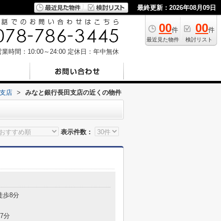
最終更新：2026年08月09日
00
00
件
件
最近見た物件
検討リスト
業時間：10:00～24:00
定休日：年中無休
支店
>
みなと銀行長田支店の近くの物件
表示件数：
目
徒歩8分
7分