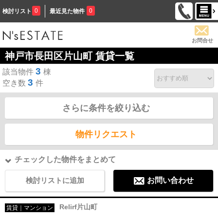
0
0
検討リスト
最近見た物件
お問合せ
神戸市長田区片山町 賃貸一覧
3
該当物件
棟
3
空き数
件
さらに条件を絞り込む
物件リクエスト
チェックした物件をまとめて
検討リストに追加
お問い合わせ
Relirf片山町
賃貸｜マンション