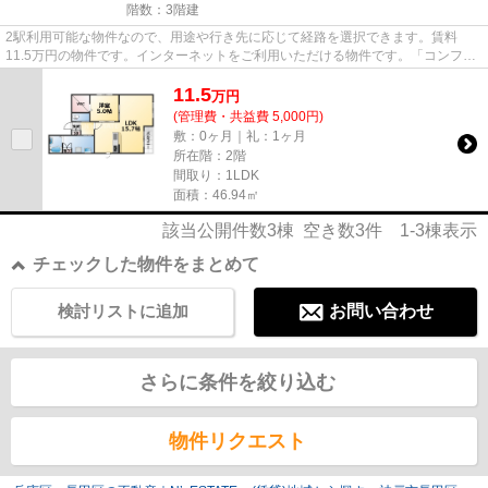
階数：3階建
2駅利用可能な物件なので、用途や行き先に応じて経路を選択できます。賃料
11.5万円の物件です。インターネットをご利用いただける物件です。「コンフォ
ート片山町」のここがイチオシ。...
11.5
万
円
(管理費・共益費 5,000円)
敷：0ヶ月｜礼：1ヶ月
所在階：2階
間取り：1LDK
面積：46.94㎡
該当公開件数
3
棟 空き数
3
件
1-3
棟表示
チェックした物件をまとめて
検討リストに追加
お問い合わせ
さらに条件を絞り込む
物件リクエスト