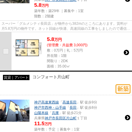
5.8
万円
築年数：築29年 ｜募集中：
1室
階数：2階建
スーパー「グルメシティ長田店」が物件から382mのところにあります。賃料が
月5.8万円の物件です。ネット回線が快適、高速回線の工事をしましたので通信ラ
クラク。ぜひ一度見ていただき...
5.8
万
円
(管理費・共益費 3,000円)
敷：0万円｜礼：5万円
所在階：1階
間取り：2DK
面積：35.00㎡
コンフォート片山町
賃貸｜アパート
神戸高速東西線
「
高速長田
」駅 徒歩9分
神戸市西神・山手線
「
長田
」駅 徒歩8分
山陽本線
「
兵庫
」駅 徒歩21分
兵庫県
神戸市長田区
片山町
１丁目
11.5
万円
築年数：予定 ｜募集中：
1室