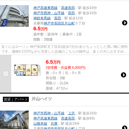
神戸高速東西線
「
高速長田
」駅 徒歩10分
神戸市西神・山手線
「
長田
」駅 徒歩10分
神鉄有馬線
「
長田
」駅 徒歩12分
兵庫県
神戸市長田区
片山町
５丁目
6.5
万円
築年数：築36年 ｜募集中：
1室
階数：3階建
近くにはローソン 神戸長田町五丁目店(徒歩7分)がありちょっとした買い物に便利
です。価格6.5万円ながら充実した設備のこちらの物件は、多くの方におすすめで
す。こちらのマンションは...
6.5
万
円
(管理費・共益費 6,000円)
敷：0ヶ月｜礼：0ヶ月
所在階：3階
間取り：2LDK
面積：47.52㎡
片山ハイツ
賃貸｜アパート
神戸市西神・山手線
「
上沢
」駅 徒歩10分
神戸高速東西線
「
高速長田
」駅 徒歩9分
山陽本線
「
兵庫
」駅 徒歩19分
兵庫県
神戸市長田区
片山町
１丁目