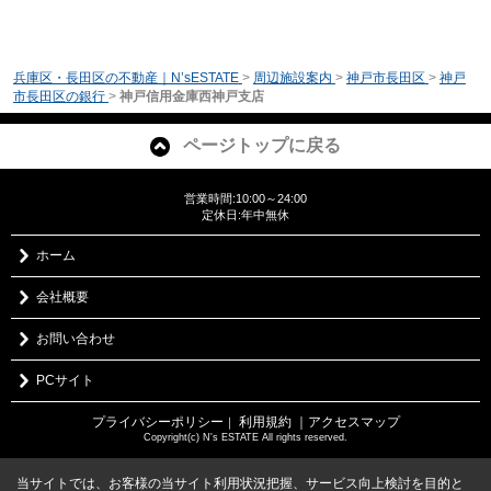
兵庫区・長田区の不動産｜N’sESTATE
>
周辺施設案内
>
神戸市長田区
>
神戸
市長田区の銀行
>
神戸信用金庫西神戸支店
ページトップに戻る
営業時間:10:00～24:00
定休日:年中無休
ホーム
会社概要
お問い合わせ
PCサイト
プライバシーポリシー
利用規約
｜アクセスマップ
｜
Copyright(c) N's ESTATE All rights reserved.
当サイトでは、お客様の当サイト利用状況把握、サービス向上検討を目的と