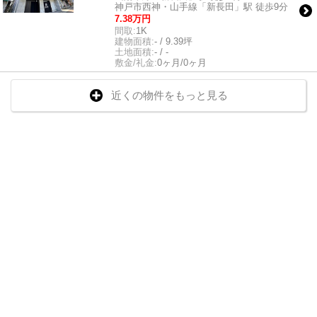
神戸市西神・山手線「新長田」駅 徒歩9分
7.38万円
間取:
1K
建物面積:
- / 9.39坪
土地面積:
- / -
敷金/礼金:
0ヶ月/0ヶ月
近くの物件をもっと見る