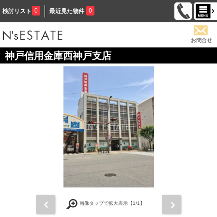
0
0
検討リスト
最近見た物件
お問合せ
神戸信用金庫西神戸支店
前
次
画像タップで拡大表示【
1
/1】