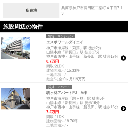
兵庫県神戸市長田区二葉町４丁目7-1
所在地
3
施設周辺の物件
賃貸｜マンション
エスポワールダイエイ
神戸市海岸線「苅藻」駅 徒歩2分
山陽本線「新長田」駅 徒歩17分
神戸市西神・山手線「新長田」駅 徒歩17分
8.7万円
間取:
2LDK
建物面積:
- / 15.33坪
土地面積:
- / -
敷金/礼金:
0ヶ月/19万円
賃貸｜アパート
駒ヶ林アパートPJ A棟
神戸市海岸線「駒ヶ林」駅 徒歩5分
山陽本線「新長田」駅 徒歩16分
神戸市西神・山手線「新長田」駅 徒歩16分
7.4万円
間取:
1LDK
建物面積:
- / 8.76坪
土地面積:
- / -