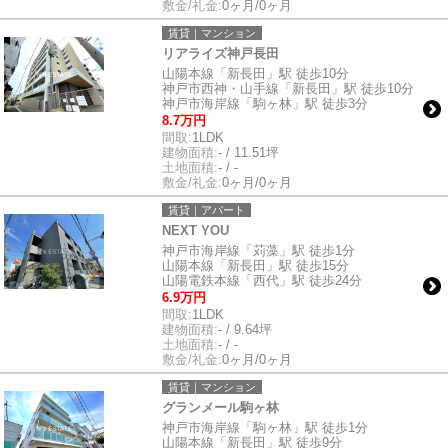
敷金/礼金:
0ヶ月/0ヶ月
賃貸｜マンション
リアライズ神戸長田
山陽本線「新長田」駅 徒歩10分
神戸市西神・山手線「新長田」駅 徒歩10分
神戸市海岸線「駒ヶ林」駅 徒歩3分
8.7万円
間取:
1LDK
建物面積:
- / 11.51坪
土地面積:
- / -
敷金/礼金:
0ヶ月/0ヶ月
賃貸｜アパート
NEXT YOU
神戸市海岸線「苅藻」駅 徒歩1分
山陽本線「新長田」駅 徒歩15分
山陽電鉄本線「西代」駅 徒歩24分
6.9万円
間取:
1LDK
建物面積:
- / 9.64坪
土地面積:
- / -
敷金/礼金:
0ヶ月/0ヶ月
賃貸｜マンション
グランメール駒ヶ林
神戸市海岸線「駒ヶ林」駅 徒歩1分
山陽本線「新長田」駅 徒歩9分