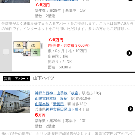
7.6
万円
築年数：築28年 ｜募集中：
1室
階数：2階建
住環境がよく通風良好で日も入るアパートをご提供します。こちらは賃料7.6万円
の物件です。インターネットをご利用いただけます。多くの方からご好評頂いて
いるヒルズ大谷Ⅱのご紹介で...
7.6
万
円
(管理費・共益費 3,000円)
敷：0ヶ月｜礼：10万円
所在階：1階
間取り：2LDK
面積：50.80㎡
山下ハイツ
賃貸｜アパート
神戸市西神・山手線
「
板宿
」駅 徒歩10分
山陽電鉄本線
「
板宿
」駅 徒歩10分
山陽本線
「
新長田
」駅 徒歩13分
兵庫県
神戸市長田区
山下町
４丁目
6
万円
築年数：築29年 ｜募集中：
1室
階数：2階建
歩いて5分の場所に、キリン堂 長田戸崎通店があります。家賃10万円以下のアパ