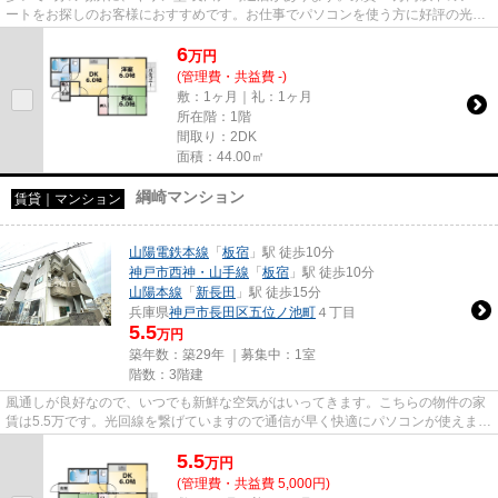
ートをお探しのお客様におすすめです。お仕事でパソコンを使う方に好評の光回
線導入の物件です。こだわり...
6
万
円
(管理費・共益費 -)
敷：1ヶ月｜礼：1ヶ月
所在階：1階
間取り：2DK
面積：44.00㎡
綱崎マンション
賃貸｜マンション
山陽電鉄本線
「
板宿
」駅 徒歩10分
神戸市西神・山手線
「
板宿
」駅 徒歩10分
山陽本線
「
新長田
」駅 徒歩15分
兵庫県
神戸市長田区
五位ノ池町
４丁目
5.5
万円
築年数：築29年 ｜募集中：
1室
階数：3階建
風通しが良好なので、いつでも新鮮な空気がはいってきます。こちらの物件の家
賃は5.5万です。光回線を繋げていますので通信が早く快適にパソコンが使えま
す。「綱崎マンション」のここ...
5.5
万
円
(管理費・共益費 5,000円)