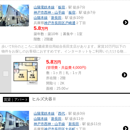
山陽電鉄本線
「
板宿
」駅 徒歩7分
神戸市西神・山手線
「
板宿
」駅 徒歩7分
山陽本線
「
新長田
」駅 徒歩10分
兵庫県
神戸市長田区
戸崎通
２丁目
5.8
万円
築年数：築10年 ｜募集中：
1室
階数：2階建
歩いて6分のところに近畿産業信用組合長田支店があります。家賃10万円以下の
物件をお探しのお客様におすすめです。インターネットをご利用いただける物件
です。新着情報：FIRST BLISS...
5.8
万
円
(管理費・共益費 4,000円)
敷：1ヶ月｜礼：1ヶ月
所在階：2階
間取り：2K
面積：25.00㎡
ヒルズ大谷Ⅱ
賃貸｜アパート
山陽電鉄本線
「
西代
」駅 徒歩3分
山陽本線
「
新長田
」駅 徒歩11分
神戸市西神・山手線
「
新長田
」駅 徒歩11分
兵庫県
神戸市長田区
大谷町
１丁目