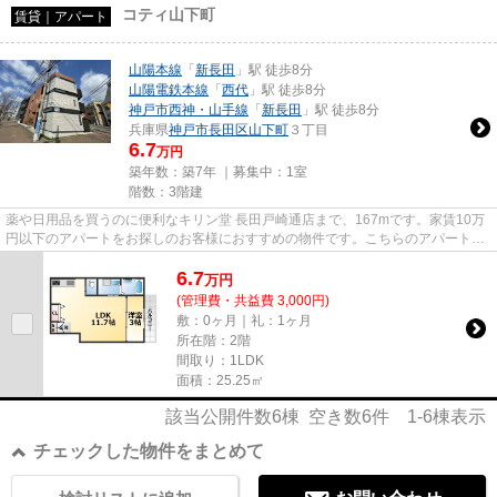
コティ山下町
賃貸｜アパート
山陽本線
「
新長田
」駅 徒歩8分
山陽電鉄本線
「
西代
」駅 徒歩8分
神戸市西神・山手線
「
新長田
」駅 徒歩8分
兵庫県
神戸市長田区
山下町
３丁目
6.7
万円
築年数：築7年 ｜募集中：
1室
階数：3階建
薬や日用品を買うのに便利なキリン堂 長田戸崎通店まで、167mです。家賃10万
円以下のアパートをお探しのお客様におすすめの物件です。こちらのアパートは
インターネットをご利用いただ...
6.7
万
円
(管理費・共益費 3,000円)
敷：0ヶ月｜礼：1ヶ月
所在階：2階
間取り：1LDK
面積：25.25㎡
該当公開件数
6
棟 空き数
6
件
1-6
棟表示
チェックした物件をまとめて