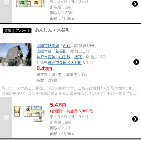
敷：0ヶ月｜礼：0ヶ月
所在階：2階
間取り：2DK
面積：41.65㎡
あんしん＋大谷町
賃貸｜アパート
山陽電鉄本線
「
西代
」駅 徒歩10分
山陽本線
「
新長田
」駅 徒歩17分
神戸市西神・山手線
「
板宿
」駅 徒歩12分
兵庫県
神戸市長田区
大谷町
３丁目
5.4
万円
築年数：築5年 ｜募集中：
1室
階数：2階建
高いニーズのある、駅徒歩10分の物件です。こちらは賃料5.4万円の物件です。
お家の中でパソコンを快適に使える光回線を導入しています。ぜひ一度見ていた
だきたい、「あんしん+大谷町...
5.4
万
円
(管理費・共益費 6,000円)
敷：0ヶ月｜礼：0ヶ月
所在階：2階
間取り：1R
面積：28.56㎡