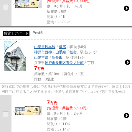
(管理費・共益費 10,000円)
敷：0ヶ月｜礼：0ヶ月
所在階：6階
間取り：1K
面積：23.89㎡
Praf5
賃貸｜アパート
山陽電鉄本線
「
板宿
」駅 徒歩8分
神戸市西神・山手線
「
板宿
」駅 徒歩8分
山陽本線
「
新長田
」駅 徒歩17分
兵庫県
神戸市長田区
五位ノ池町
３丁目
7
万円
築年数：築10年 ｜募集中：
1室
階数：3階建
銀行窓口での用事も楽にできる(神戸信用金庫板宿支店まで徒歩7分)。家賃を10万
円以下に抑えることができます。快適な通信速度でパソコンが使用できる光回線
の物件です。当社イチオシの...
7
万
円
(管理費・共益費 5,500円)
敷：0ヶ月｜礼：2ヶ月
所在階：1階
間取り：1LDK
面積：37.14㎡