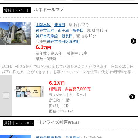
ルネドールマノ
賃貸｜アパート
山陽本線
「
新長田
」駅 徒歩12分
神戸市西神・山手線
「
新長田
」駅 徒歩12分
神戸市海岸線
「
新長田
」駅 徒歩12分
兵庫県
神戸市長田区
真野町
6.1
万円
築年数：築10年 ｜募集中：
1室
階数：3階建
2駅利用可能な物件で目的地に応じて路線を選ぶことができます。家賃を10万円
以下に抑えることができます。お家の中でパソコンを快適に使える光回線を導入
しています。ぜひ一度見ていた...
6.1
万
円
(管理費・共益費 7,000円)
敷：0ヶ月｜礼：0ヶ月
所在階：1階
間取り：1K
面積：29.81㎡
リアライズ神戸WEST
賃貸｜マンション
神戸高速東西線
「
高速長田
」駅 徒歩7分