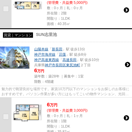
(管理費・共益費 5,000円)
敷：0ヶ月｜礼：0ヶ月
所在階：2階
間取り：1LDK
面積：40.35㎡
SUN志里池
賃貸｜マンション
山陽本線
「
新長田
」駅 徒歩13分
神戸市海岸線
「
苅藻
」駅 徒歩8分
神戸高速東西線
「
高速長田
」駅 徒歩10分
兵庫県
神戸市長田区
東尻池町
２丁目
6
万円
築年数：築28年 ｜募集中：
1室
階数：4階建
魅力的で眺望良好な場所です。家賃10万円以下のマンションをお探しのお客様に
おすすめです。パソコン作業が多い方にはもってこいの物件マンション、光回線
導入済み。ぜひ一度見ていた...
6
万
円
(管理費・共益費 3,000円)
敷：0ヶ月｜礼：1ヶ月
所在階：1階
間取り：1LDK
面積：35.82㎡