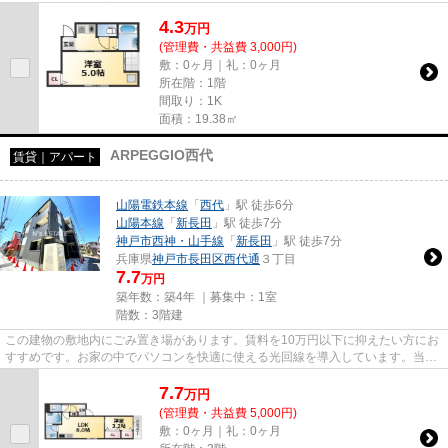
いただけます。新着情報：...
4.3
万
円
(管理費・共益費 3,000円)
敷：0ヶ月｜礼：0ヶ月
所在階：1階
間取り：1K
面積：19.38㎡
ARPEGGIO西代
賃貸｜アパート
山陽電鉄本線
「
西代
」駅 徒歩6分
山陽本線
「
新長田
」駅 徒歩7分
神戸市西神・山手線
「
新長田
」駅 徒歩7分
兵庫県
神戸市長田区
西代通
３丁目
7.7
万円
築年数：築4年 ｜募集中：
1室
階数：3階建
この建物の敷地内にごみ置き場があります。賃料を10万円以下に抑えたい方にお
すすめです。お家の中でパソコンを快適に使える光回線を導入しています。当社
イチオシの物件の「ARPEGGIO...
7.7
万
円
(管理費・共益費 5,000円)
敷：0ヶ月｜礼：0ヶ月