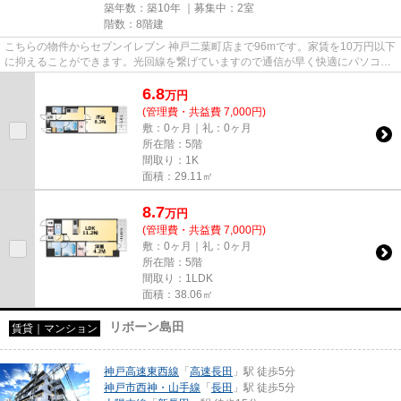
築年数：築10年 ｜募集中：
2室
階数：8階建
こちらの物件からセブンイレブン 神戸二葉町店まで96mです。家賃を10万円以下
に抑えることができます。光回線を繋げていますので通信が早く快適にパソコン
が使えます。当社イチオシの...
6.8
万
円
(管理費・共益費 7,000円)
敷：0ヶ月｜礼：0ヶ月
所在階：5階
間取り：1K
面積：29.11㎡
8.7
万
円
(管理費・共益費 7,000円)
敷：0ヶ月｜礼：0ヶ月
所在階：5階
間取り：1LDK
面積：38.06㎡
リボーン島田
賃貸｜マンション
神戸高速東西線
「
高速長田
」駅 徒歩5分
神戸市西神・山手線
「
長田
」駅 徒歩5分