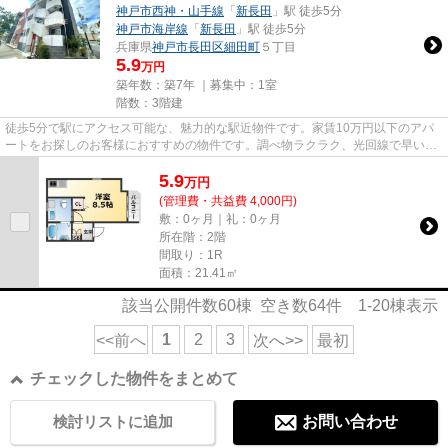
神戸市西神・山手線
「
新長田
」駅 徒歩5分
神戸市海岸線
「
新長田
」駅 徒歩5分
兵庫県
神戸市長田区
細田町
５丁目
5.9
万円
築年数：築7年 ｜募集中：
1室
階数：3階建
徒歩5分で駅にアクセス可能な、魅力的な駅近物件です。家賃10万円以下のアパ
ートをお探しのお客様におすすめの物件です。調べ物ラクラク、光回線で早い通
信速度でパソコンが使用できま...
5.9
万
円
(管理費・共益費 4,000円)
敷：0ヶ月｜礼：0ヶ月
所在階：2階
間取り：1R
面積：21.41㎡
該当公開件数
60
棟 空き数
64
件
1-20
棟表示
1
2
3
<<前へ
次へ>>
最初
チェックした物件をまとめて
検討リストに追加
お問い合わせ