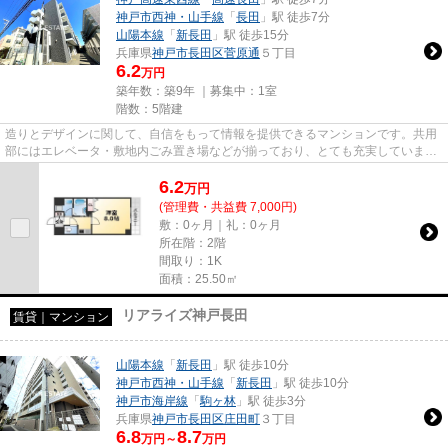
神戸市西神・山手線
「
長田
」駅 徒歩7分
山陽本線
「
新長田
」駅 徒歩15分
兵庫県
神戸市長田区
菅原通
５丁目
6.2
万円
築年数：築9年 ｜募集中：
1室
階数：5階建
造りとデザインに関して、自信をもって情報を提供できるマンションです。共用
部にはエレベータ・敷地内ごみ置き場などが揃っており、とても充実していま
す。賃料が月6.2万円の物件です...
6.2
万
円
(管理費・共益費 7,000円)
敷：0ヶ月｜礼：0ヶ月
所在階：2階
間取り：1K
面積：25.50㎡
リアライズ神戸長田
賃貸｜マンション
山陽本線
「
新長田
」駅 徒歩10分
神戸市西神・山手線
「
新長田
」駅 徒歩10分
神戸市海岸線
「
駒ヶ林
」駅 徒歩3分
兵庫県
神戸市長田区
庄田町
３丁目
6.8
8.7
万円～
万円