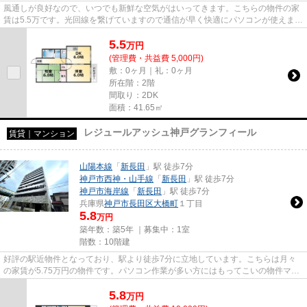
風通しが良好なので、いつでも新鮮な空気がはいってきます。こちらの物件の家
賃は5.5万です。光回線を繋げていますので通信が早く快適にパソコンが使えま
す。「綱崎マンション」のここ...
5.5
万
円
(管理費・共益費 5,000円)
敷：0ヶ月｜礼：0ヶ月
所在階：2階
間取り：2DK
面積：41.65㎡
レジュールアッシュ神戸グランフィール
賃貸｜マンション
山陽本線
「
新長田
」駅 徒歩7分
神戸市西神・山手線
「
新長田
」駅 徒歩7分
神戸市海岸線
「
新長田
」駅 徒歩7分
兵庫県
神戸市長田区
大橋町
１丁目
5.8
万円
築年数：築5年 ｜募集中：
1室
階数：10階建
好評の駅近物件となっており、駅より徒歩7分に立地しています。こちらは月々
の家賃が5.75万円の物件です。パソコン作業が多い方にはもってこいの物件マン
ション、光回線導入済み。気に...
5.8
万
円