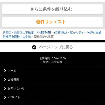
さらに条件を絞り込む
物件リクエスト
兵庫区・長田区の不動産｜N’sESTATE
>
(賃貸)路線・駅から探す
>
神戸市交通
局神戸市西神・山手線
>
新長田駅の賃貸
ページトップに戻る
営業時間:10:00～24:00
定休日:年中無休
ホーム
会社概要
お問い合わせ
PCサイト