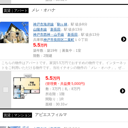
メレ・オハナ
賃貸｜アパート
神戸市海岸線
「
駒ヶ林
」駅 徒歩8分
山陽本線
「
新長田
」駅 徒歩13分
神戸市西神・山手線
「
新長田
」駅 徒歩13分
兵庫県
神戸市長田区
二葉町
１０丁目
5.5
万円
築年数：築19年 ｜募集中：
1室
階数：2階建
こちらの物件はアパートです。家賃5.5万円でおすすめの物件です。インターネッ
トをご利用いただける物件です。当社イチオシの物件の「メレ・オハナ」。ぜひ
一度ご覧ください。神戸市長...
5.5
万
円
(管理費・共益費 5,000円)
敷：3万円｜礼：8万円
所在階：1階
間取り：1R
面積：30.33㎡
アビエスフィルマ
賃貸｜マンション