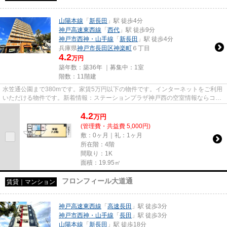
山陽本線
「
新長田
」駅 徒歩4分
神戸高速東西線
「
西代
」駅 徒歩9分
神戸市西神・山手線
「
新長田
」駅 徒歩4分
兵庫県
神戸市長田区
神楽町
６丁目
4.2
万円
築年数：築36年 ｜募集中：
1室
階数：11階建
水笠通公園まで380mです。家賃5万円以下の物件です。インターネットをご利用
いただける物件です。新着情報：ステーションプラザ神戸西の空室情報ならコチ
ラ。当社スタッフが地域の賃貸...
4.2
万
円
(管理費・共益費 5,000円)
敷：0ヶ月｜礼：1ヶ月
所在階：4階
間取り：1K
面積：19.95㎡
フロンフィール大道通
賃貸｜マンション
神戸高速東西線
「
高速長田
」駅 徒歩3分
神戸市西神・山手線
「
長田
」駅 徒歩3分
山陽本線
「
新長田
」駅 徒歩18分