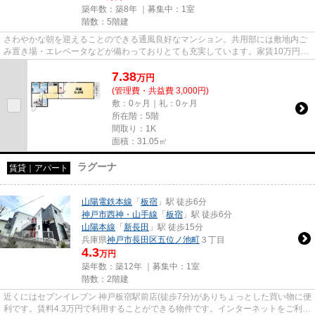
築年数：築8年 ｜募集中：
1室
階数：5階建
さわやかな朝を迎えることのできる通風良好なマンション。共用部には敷地内ご
み置き場・エレベータなどが備わっておりとても充実しています。家賃10万円以
下のマンションをお探しのお...
7.38
万
円
(管理費・共益費 3,000円)
敷：0ヶ月｜礼：0ヶ月
所在階：5階
間取り：1K
面積：31.05㎡
ラグーナ
賃貸｜アパート
山陽電鉄本線
「
板宿
」駅 徒歩6分
神戸市西神・山手線
「
板宿
」駅 徒歩6分
山陽本線
「
新長田
」駅 徒歩15分
兵庫県
神戸市長田区
五位ノ池町
３丁目
4.3
万円
築年数：築12年 ｜募集中：
1室
階数：2階建
近くにはセブンイレブン 神戸板宿駅前店(徒歩7分)がありちょっとした買い物に便
利です。賃料4.3万円で利用することができる物件です。インターネットをご利用