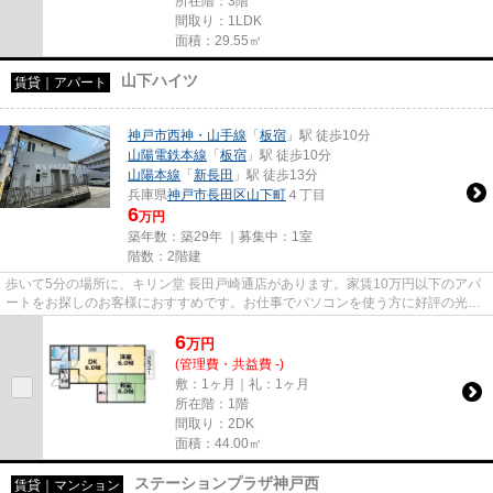
所在階：3階
間取り：1LDK
面積：29.55㎡
山下ハイツ
賃貸｜アパート
神戸市西神・山手線
「
板宿
」駅 徒歩10分
山陽電鉄本線
「
板宿
」駅 徒歩10分
山陽本線
「
新長田
」駅 徒歩13分
兵庫県
神戸市長田区
山下町
４丁目
6
万円
築年数：築29年 ｜募集中：
1室
階数：2階建
歩いて5分の場所に、キリン堂 長田戸崎通店があります。家賃10万円以下のアパ
ートをお探しのお客様におすすめです。お仕事でパソコンを使う方に好評の光回
線導入の物件です。こだわり...
6
万
円
(管理費・共益費 -)
敷：1ヶ月｜礼：1ヶ月
所在階：1階
間取り：2DK
面積：44.00㎡
ステーションプラザ神戸西
賃貸｜マンション