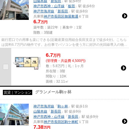
山陽本線
「
新長田
」駅 徒歩8分
神戸市西神・山手線
「
板宿
」駅 徒歩6分
神戸市海岸線
「
新長田
」駅 徒歩8分
兵庫県
神戸市長田区
御屋敷通
６丁目
6.7
万円
築年数：築22年 ｜募集中：
1室
階数：3階建
銀行窓口での用事も楽にできる(近畿産業信用組合長田支店まで徒歩4分)。こちら
は賃料6.7万円の物件です。お仕事でパソコンを使う方に好評の光回線導入の物件
です。気になるイチオシ物...
6.7
万
円
(管理費・共益費 4,500円)
敷：5.8万円｜礼：1ヶ月
所在階：3階
間取り：1DK
面積：32.11㎡
グランメール駒ヶ林
賃貸｜マンション
神戸市海岸線
「
駒ヶ林
」駅 徒歩1分
山陽本線
「
新長田
」駅 徒歩9分
神戸市西神・山手線
「
新長田
」駅 徒歩9分
兵庫県
神戸市長田区
駒ケ林町
１丁目
7.38
万円