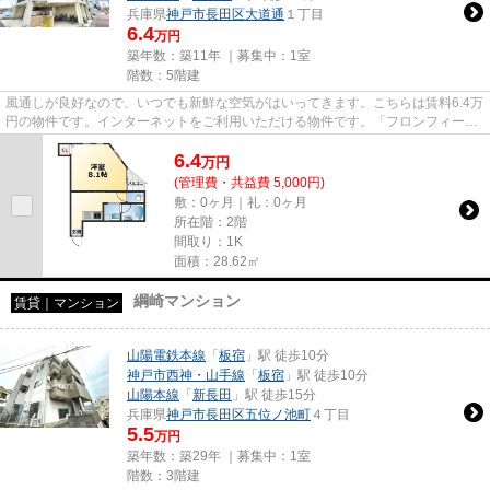
兵庫県
神戸市長田区
大道通
１丁目
6.4
万円
築年数：築11年 ｜募集中：
1室
階数：5階建
風通しが良好なので、いつでも新鮮な空気がはいってきます。こちらは賃料6.4万
円の物件です。インターネットをご利用いただける物件です。「フロンフィール
大道通」のここがイチオシ。...
6.4
万
円
(管理費・共益費 5,000円)
敷：0ヶ月｜礼：0ヶ月
所在階：2階
間取り：1K
面積：28.62㎡
綱崎マンション
賃貸｜マンション
山陽電鉄本線
「
板宿
」駅 徒歩10分
神戸市西神・山手線
「
板宿
」駅 徒歩10分
山陽本線
「
新長田
」駅 徒歩15分
兵庫県
神戸市長田区
五位ノ池町
４丁目
5.5
万円
築年数：築29年 ｜募集中：
1室
階数：3階建