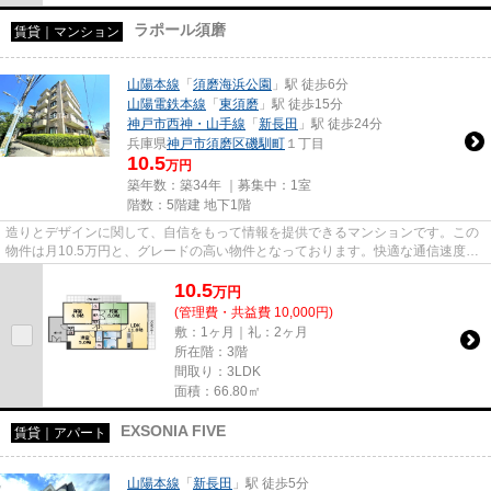
ラポール須磨
賃貸｜マンション
山陽本線
「
須磨海浜公園
」駅 徒歩6分
山陽電鉄本線
「
東須磨
」駅 徒歩15分
神戸市西神・山手線
「
新長田
」駅 徒歩24分
兵庫県
神戸市須磨区
磯馴町
１丁目
10.5
万円
築年数：築34年 ｜募集中：
1室
階数：5階建 地下1階
造りとデザインに関して、自信をもって情報を提供できるマンションです。この
物件は月10.5万円と、グレードの高い物件となっております。快適な通信速度で
パソコンが使用できる光回線...
10.5
万
円
(管理費・共益費 10,000円)
敷：1ヶ月｜礼：2ヶ月
所在階：3階
間取り：3LDK
面積：66.80㎡
EXSONIA FIVE
賃貸｜アパート
山陽本線
「
新長田
」駅 徒歩5分