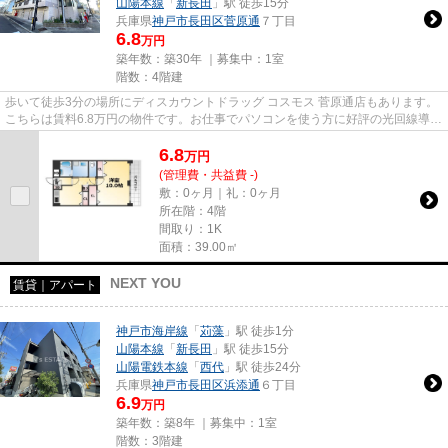
山陽本線
「
新長田
」駅 徒歩15分
兵庫県
神戸市長田区
菅原通
７丁目
6.8
万円
築年数：築30年 ｜募集中：
1室
階数：4階建
歩いて徒歩3分の場所にディスカウントドラッグ コスモス 菅原通店もあります。
こちらは賃料6.8万円の物件です。お仕事でパソコンを使う方に好評の光回線導入
の物件です。「リボーン島...
6.8
万
円
(管理費・共益費 -)
敷：0ヶ月｜礼：0ヶ月
所在階：4階
間取り：1K
面積：39.00㎡
NEXT YOU
賃貸｜アパート
神戸市海岸線
「
苅藻
」駅 徒歩1分
山陽本線
「
新長田
」駅 徒歩15分
山陽電鉄本線
「
西代
」駅 徒歩24分
兵庫県
神戸市長田区
浜添通
６丁目
6.9
万円
築年数：築8年 ｜募集中：
1室
階数：3階建