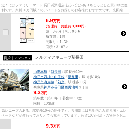
近くにはファミリーマート 長田浜添通店(徒歩2分)がありちょっとした買い物に便
利です。家賃10万円以下のアパートをお探しのお客様におすすめです。光回線を
繋げていますので通信が早...
6.9
万
円
(管理費・共益費 3,000円)
敷：0ヶ月｜礼：0ヶ月
所在階：1階
間取り：1LDK
面積：31.87㎡
メルディアキューブ新長田
賃貸｜マンション
山陽本線
「
新長田
」駅 徒歩10分
神戸市西神・山手線
「
新長田
」駅 徒歩10分
神戸市海岸線
「
苅藻
」駅 徒歩11分
兵庫県
神戸市長田区
西尻池町
３丁目
9.3
万円
築年数：築10年 ｜募集中：
1室
階数：10階建
高いニーズのある、駅徒歩10分の物件です。共用部には敷地内ごみ置き場・エレ
ベータなどが備わっておりとても充実しています。家賃10万円以下の物件をお探
しのお客様におすすめの物件...
9.3
万
円