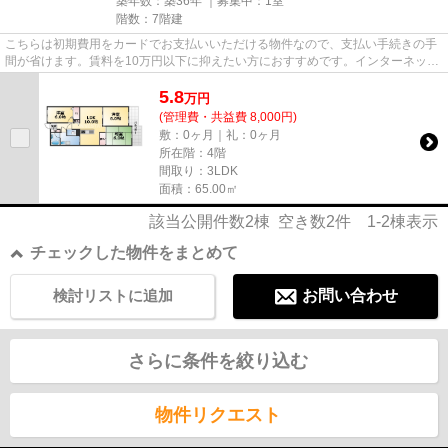
築年数：築36年 ｜募集中：
1室
階数：7階建
こちらは初期費用をカードでお支払いいただける物件なので、支払い手続きの手
間が省けます。賃料を10万円以下に抑えたい方におすすめです。インターネット
をご利用いただける物件です...
5.8
万
円
(管理費・共益費 8,000円)
敷：0ヶ月｜礼：0ヶ月
所在階：4階
間取り：3LDK
面積：65.00㎡
該当公開件数
2
棟 空き数
2
件
1-2
棟表示
チェックした物件をまとめて
検討リストに追加
お問い合わせ
さらに条件を絞り込む
物件リクエスト