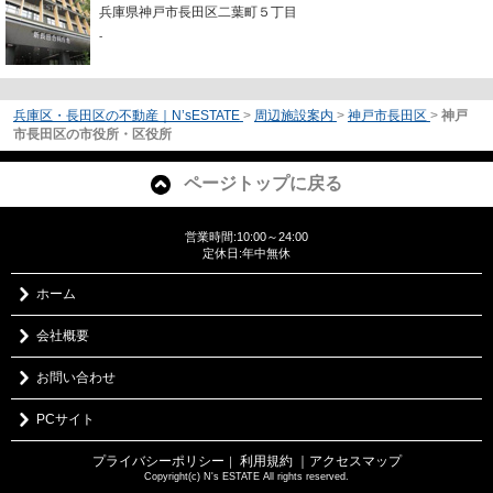
兵庫県神戸市長田区二葉町５丁目
-
兵庫区・長田区の不動産｜N’sESTATE
>
周辺施設案内
>
神戸市長田区
>
神戸
市長田区の市役所・区役所
ページトップに戻る
営業時間:10:00～24:00
定休日:年中無休
ホーム
会社概要
お問い合わせ
PCサイト
プライバシーポリシー
利用規約
｜アクセスマップ
｜
Copyright(c) N's ESTATE All rights reserved.