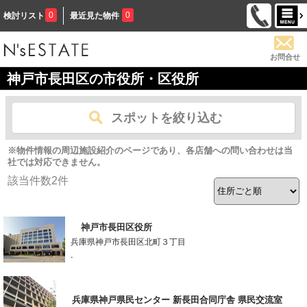
0
0
検討リスト
最近見た物件
お問合せ
神戸市長田区の市役所・区役所
スポットを絞り込む
※物件情報の周辺施設紹介のページであり、各店舗への問い合わせは当
社では対応できません。
該当件数
2
件
神戸市長田区役所
兵庫県神戸市長田区北町３丁目
-
兵庫県神戸県民センター 新長田合同庁舎 県民交流室