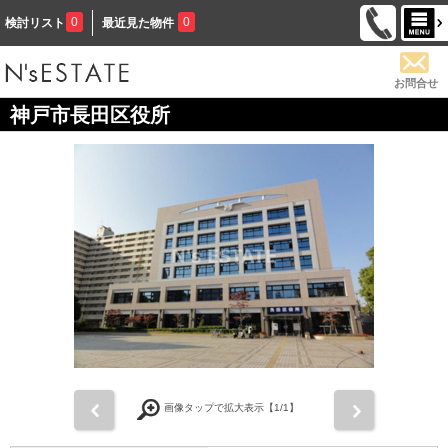
0
0
検討リスト
最近見た物件
お問合せ
神戸市長田区役所
前
次
画像タップで拡大表示【
1
/1】