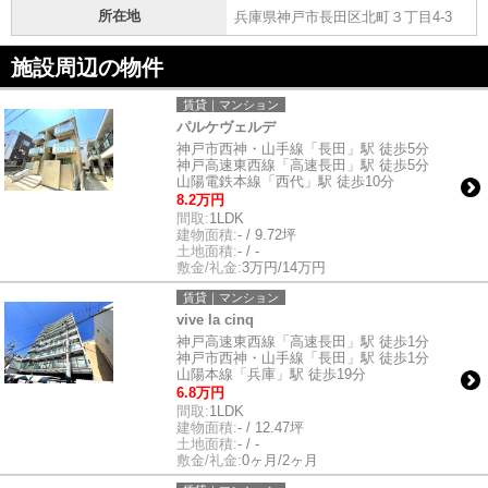
所在地
兵庫県神戸市長田区北町３丁目4-3
施設周辺の物件
賃貸｜マンション
パルケヴェルデ
神戸市西神・山手線「長田」駅 徒歩5分
神戸高速東西線「高速長田」駅 徒歩5分
山陽電鉄本線「西代」駅 徒歩10分
8.2万円
間取:
1LDK
建物面積:
- / 9.72坪
土地面積:
- / -
敷金/礼金:
3万円/14万円
賃貸｜マンション
vive la cinq
神戸高速東西線「高速長田」駅 徒歩1分
神戸市西神・山手線「長田」駅 徒歩1分
山陽本線「兵庫」駅 徒歩19分
6.8万円
間取:
1LDK
建物面積:
- / 12.47坪
土地面積:
- / -
敷金/礼金:
0ヶ月/2ヶ月