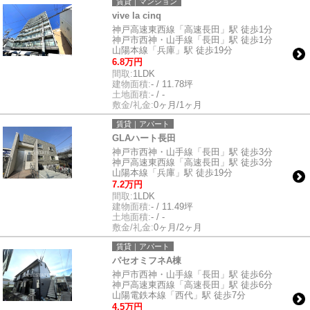
賃貸｜マンション
vive la cinq
神戸高速東西線「高速長田」駅 徒歩1分
神戸市西神・山手線「長田」駅 徒歩1分
山陽本線「兵庫」駅 徒歩19分
6.8万円
間取:
1LDK
建物面積:
- / 11.78坪
土地面積:
- / -
敷金/礼金:
0ヶ月/1ヶ月
賃貸｜アパート
GLAハート長田
神戸市西神・山手線「長田」駅 徒歩3分
神戸高速東西線「高速長田」駅 徒歩3分
山陽本線「兵庫」駅 徒歩19分
7.2万円
間取:
1LDK
建物面積:
- / 11.49坪
土地面積:
- / -
敷金/礼金:
0ヶ月/2ヶ月
賃貸｜アパート
パセオミフネA棟
神戸市西神・山手線「長田」駅 徒歩6分
神戸高速東西線「高速長田」駅 徒歩6分
山陽電鉄本線「西代」駅 徒歩7分
4.5万円