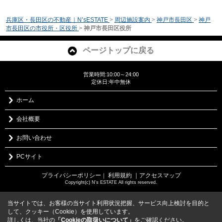
兵庫区・長田区の不動産｜N’sESTATE
>
周辺施設案内
>
神戸市長田区
>
神戸
市長田区の市役所・区役所
>
神戸市長田区役所
ページトップに戻る
営業時間:10:00～24:00
定休日:年中無休
ホーム
会社概要
お問い合わせ
PCサイト
プライバシーポリシー
利用規約
｜アクセスマップ
｜
Copyright(c) N's ESTATE All rights reserved.
当サイトでは、お客様の当サイト利用状況把握、サービス向上検討を目的と
して、クッキー（Cookie）を使用しています。
詳しくは、当社の
「Cookieの取扱いについて」
をご確認ください。