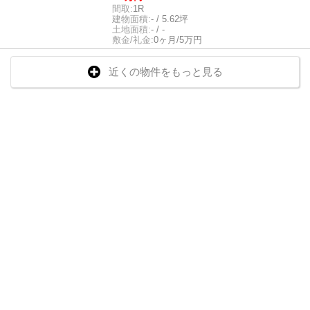
間取:
1R
建物面積:
- / 5.62坪
土地面積:
- / -
敷金/礼金:
0ヶ月/5万円
近くの物件をもっと見る